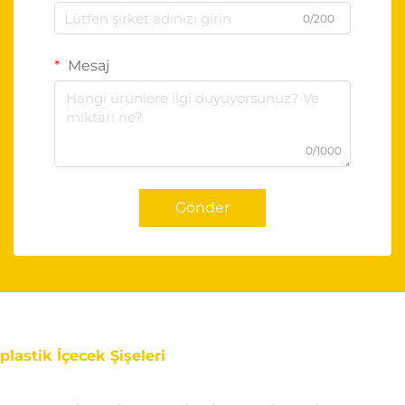
0/200
Mesaj
0/1000
Gönder
plastik İçecek Şişeleri