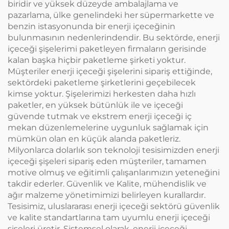
biridir ve yüksek düzeyde ambalajlama ve
pazarlama, ülke genelindeki her süpermarkette ve
benzin istasyonunda bir enerji içeceğinin
bulunmasının nedenlerindendir. Bu sektörde, enerji
içeceği şişelerimi paketleyen firmaların gerisinde
kalan başka hiçbir paketleme şirketi yoktur.
Müşteriler enerji içeceği şişelerini sipariş ettiğinde,
sektördeki paketleme şirketlerini geçebilecek
kimse yoktur. Şişelerimizi herkesten daha hızlı
paketler, en yüksek bütünlük ile ve içeceği
güvende tutmak ve ekstrem enerji içeceği iç
mekan düzenlemelerine uygunluk sağlamak için
mümkün olan en küçük alanda paketleriz.
Milyonlarca dolarlık son teknoloji tesisimizden enerji
içeceği şişeleri sipariş eden müşteriler, tamamen
motive olmuş ve eğitimli çalışanlarımızın yeteneğini
takdir ederler. Güvenlik ve Kalite, mühendislik ve
ağır malzeme yönetimimizi belirleyen kurallardır.
Tesisimiz, uluslararası enerji içeceği sektörü güvenlik
ve kalite standartlarına tam uyumlu enerji içeceği
şişeleri üretir. Sistemsel olarak, enerji içeceği