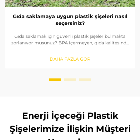
Gıda saklamaya uygun plastik şişeleri nasıl
seçersiniz?
Gıda saklamak için güvenli plastik şişeler bulmakta
zorlanıyor musunuz? BPA içermeyen, gıda kalitesinde
malzemeleri nasıl tanımlayacağınızı, contaları nasıl
kontrol edeceğinizi ve doğru boyutu nasıl
DAHA FAZLA GÖR
seçeceğinizi öğrenin. FDA ve AB standartlarına
uygunluğu sağlayın. Şimdi okuyun.
Enerji İçeceği Plastik
Şişelerimize İlişkin Müşteri