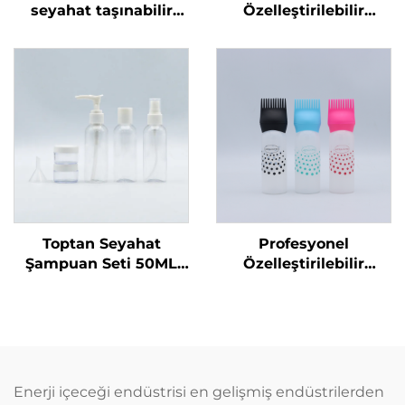
seyahat taşınabilir
Özelleştirilebilir
plastik sprey şişeleri
Zeytinyağı Dispenser
geri dönüştürülebilir
Şişeleri Pişirme Yağı
şişe sıvı ambalaj özel
Püskürtme Şişesi 470
logo baskılı
ml Cam Yağ
Püskürtme Şişesi
Barbecue için Kaliteli
Memelerle
Toptan Seyahat
Profesyonel
Şampuan Seti 50ML
Özelleştirilebilir
Plastik Şişeler Üretici
Kuaför Boş Şeffaf
Ambalaj Seyahat
Plastik 180ml Sıkma
Temel Ürünleri için
Uygulama Şişeleri Saç
Uygun
Yağı Saç Boyama
Şişesi
Enerji içeceği endüstrisi en gelişmiş endüstrilerden