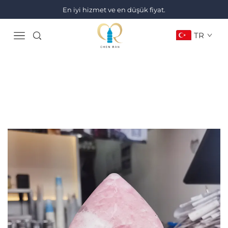
En iyi hizmet ve en düşük fiyat.
TR