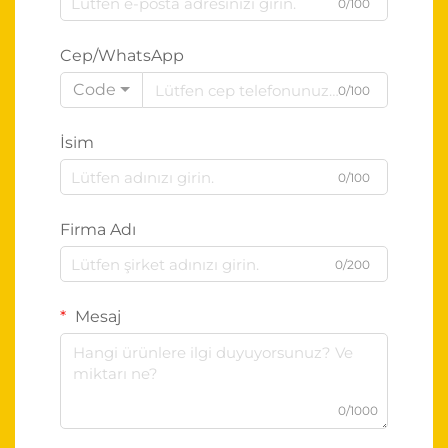
0/100
Cep/WhatsApp
Code
0/100
İsim
0/100
Firma Adı
0/200
Mesaj
0/1000