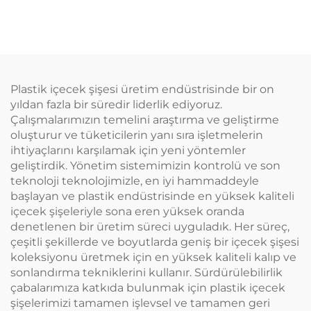
Plastik Şişeler Üretici
Kuaför Boş Şeffaf
Ambalaj Seyahat
Plastik 180ml Sıkma
Temel Ürünleri için
Uygulama Şişeleri Saç
Uygun
Yağı Saç Boyama
Şişesi
Plastik içecek şişesi üretim endüstrisinde bir on
yıldan fazla bir süredir liderlik ediyoruz.
Çalışmalarımızın temelini araştırma ve geliştirme
oluşturur ve tüketicilerin yanı sıra işletmelerin
ihtiyaçlarını karşılamak için yeni yöntemler
geliştirdik. Yönetim sistemimizin kontrolü ve son
teknoloji teknolojimizle, en iyi hammaddeyle
başlayan ve plastik endüstrisinde en yüksek kaliteli
içecek şişeleriyle sona eren yüksek oranda
denetlenen bir üretim süreci uyguladık. Her süreç,
çeşitli şekillerde ve boyutlarda geniş bir içecek şişesi
koleksiyonu üretmek için en yüksek kaliteli kalıp ve
sonlandırma tekniklerini kullanır. Sürdürülebilirlik
çabalarımıza katkıda bulunmak için plastik içecek
şişelerimizi tamamen işlevsel ve tamamen geri