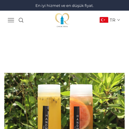
En iyi hizmet ve en düşük fiyat.
TR