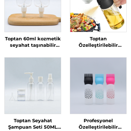
Toptan 60ml kozmetik
Toptan
seyahat taşınabilir
Özelleştirilebilir
plastik sprey şişeleri
Zeytinyağı Dispenser
geri dönüştürülebilir
Şişeleri Pişirme Yağı
şişe sıvı ambalaj özel
Püskürtme Şişesi 470
logo baskılı
ml Cam Yağ
Püskürtme Şişesi
Barbecue için Kaliteli
Memelerle
Toptan Seyahat
Profesyonel
Şampuan Seti 50ML
Özelleştirilebilir