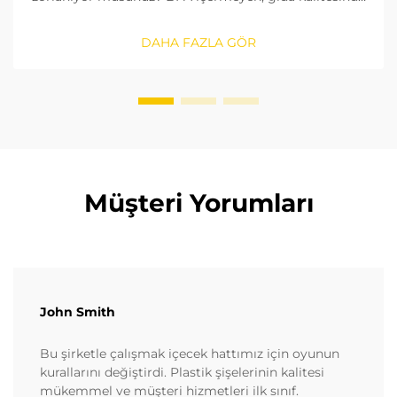
malzemeleri nasıl tanımlayacağınızı, contaları nasıl
kontrol edeceğinizi ve doğru boyutu nasıl
DAHA FAZLA GÖR
seçeceğinizi öğrenin. FDA ve AB standartlarına
uygunluğu sağlayın. Şimdi okuyun.
Müşteri Yorumları
John Smith
Bu şirketle çalışmak içecek hattımız için oyunun
kurallarını değiştirdi. Plastik şişelerinin kalitesi
mükemmel ve müşteri hizmetleri ilk sınıf.