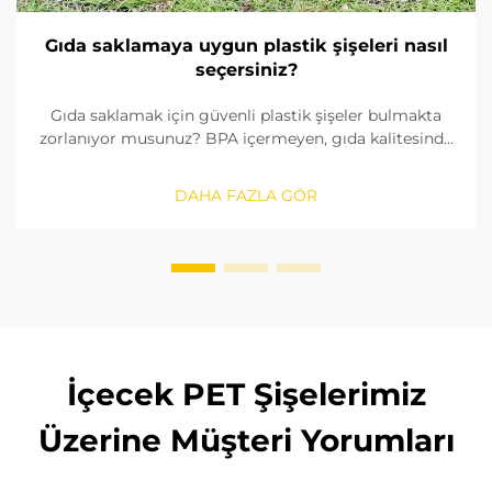
Gıda saklamaya uygun plastik şişeleri nasıl
seçersiniz?
Gıda saklamak için güvenli plastik şişeler bulmakta
zorlanıyor musunuz? BPA içermeyen, gıda kalitesinde
malzemeleri nasıl tanımlayacağınızı, contaları nasıl
kontrol edeceğinizi ve doğru boyutu nasıl
DAHA FAZLA GÖR
seçeceğinizi öğrenin. FDA ve AB standartlarına
uygunluğu sağlayın. Şimdi okuyun.
İçecek PET Şişelerimiz
Üzerine Müşteri Yorumları