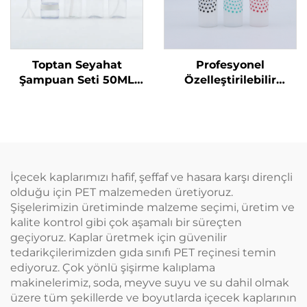
Toptan Seyahat
Profesyonel
Şampuan Seti 50ML
Özelleştirilebilir
Plastik Şişeler Üretici
Kuaför Boş Şeffaf
Ambalaj Seyahat
Plastik 180ml Sıkma
Temel Ürünleri için
Uygulama Şişeleri Saç
Uygun
Yağı Saç Boyama
Şişesi
İçecek kaplarımızı hafif, şeffaf ve hasara karşı dirençli
olduğu için PET malzemeden üretiyoruz.
Şişelerimizin üretiminde malzeme seçimi, üretim ve
kalite kontrol gibi çok aşamalı bir süreçten
geçiyoruz. Kaplar üretmek için güvenilir
tedarikçilerimizden gıda sınıfı PET reçinesi temin
ediyoruz. Çok yönlü şişirme kalıplama
makinelerimiz, soda, meyve suyu ve su dahil olmak
üzere tüm şekillerde ve boyutlarda içecek kaplarının