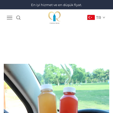
En iyi hizmet ve en düşük fiyat.
TR