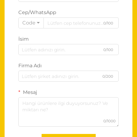
Cep/WhatsApp
Code
0/100
İsim
0/100
Firma Adı
0/200
Mesaj
0/1000