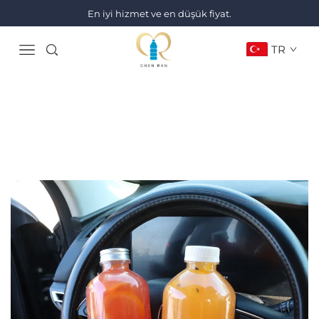
En iyi hizmet ve en düşük fiyat.
TR