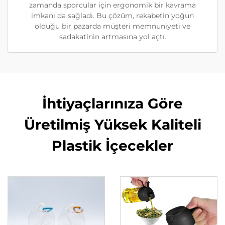
zamanda sporcular için ergonomik bir kavrama
imkanı da sağladı. Bu çözüm, rekabetin yoğun
olduğu bir pazarda müşteri memnuniyeti ve
sadakatinin artmasına yol açtı.
İhtiyaçlarınıza Göre
Üretilmiş Yüksek Kaliteli
Plastik İçecekler