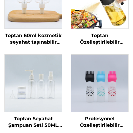
Toptan 60ml kozmetik
Toptan
seyahat taşınabilir
Özelleştirilebilir
plastik sprey şişeleri
Zeytinyağı Dispenser
geri dönüştürülebilir
Şişeleri Pişirme Yağı
şişe sıvı ambalaj özel
Püskürtme Şişesi 470
logo baskılı
ml Cam Yağ
Püskürtme Şişesi
Barbecue için Kaliteli
Memelerle
Toptan Seyahat
Profesyonel
Şampuan Seti 50ML
Özelleştirilebilir
Plastik Şişeler Üretici
Kuaför Boş Şeffaf