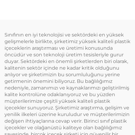
Ambalaj Seyahat
Plastik 180ml Sıkma
Temel Ürünleri için
Uygulama Şişeleri Saç
Uygun
Yağı Saç Boyama
Şişesi
Sınıfının en iyi teknolojisi ve sektördeki en yüksek
gelişmelerle birlikte, şirketimiz yüksek kaliteli plastik
içeceklerin araştırması ve üretimi konusunda
öncüdür ve son teknoloji üretim tesisleriyle gurur
duyar. Sektördeki en önemli şirketlerden biri olarak,
kalitenin sektör içinde ne kadar kritik olduğunu
anlıyor ve şirketimizin bu sorumluluğunu yerine
getirmenin önemini biliyoruz. Bu bağlılığımız
nedeniyle, zamanımızı ve kaynaklarımızı geliştirilmiş
kalite kontrolüne odaklanıyoruz ve bu yüzden
müşterilerimize çeşitli yüksek kaliteli plastik
içecekler sunuyoruz. Şirketimiz araştırma, gelişim ve
yenilik ilkeleri üzerine kuruludur ve müşterilerimizin
değişen ihtiyaçlarına cevap verir. Birinci sınıf plastik
içecekler ve olağanüstü kaliteye olan bağlılığımız
sayesinde, birçok içecek şirketi için güvenilir bir