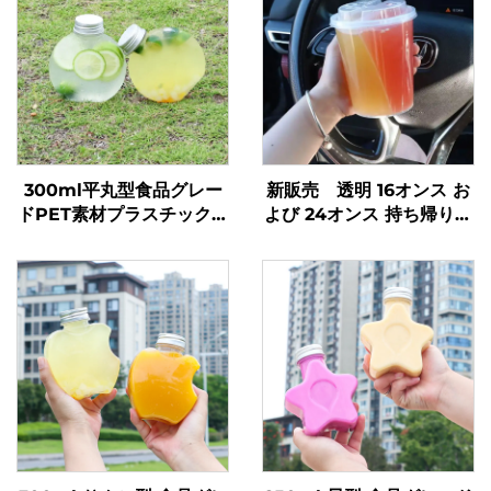
300ml平丸型食品グレー
新販売 透明 16オンス お
ドPET素材プラスチック包
よび 24オンス 持ち帰り用
装ボトルジュース・ミルク
プラスチックカップ フ
ティー用
タ・ストロー付き 2室ダブ
ルスプリットボバカップ