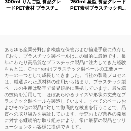
300ml りんご型 食品グレ
250ml 星型 食品グレード
ードPET素材 プラスチッ
PET素材プラスチック包装
ク包装ボトル ジュースや
ボトル ジュースや飲料を
飲料を入れることが可能
収容可能 創造的なデザイ
創意設計 子どもに人気
ン 子ども向け
あらゆる産業分野は多機能な保管および輸送手段に依存し
ており、プラスチック製ペールはこの目的に最適です。長
年にわたり高品質なプラスチック製品に注力してきた経験
をもとに、Chenranはプラスチック製ペールの主要メー
カーの一つとして成長してきました。当社の製造プロセス
は、厳選された原材料の使用から始まり、プラスチック製
ペールの生産は堅牢で業界規格に準拠しています。最先端
の技術を活用して、ほぼあらゆるサイズや形状の丈夫なプ
ラスチック製ペールを製造しています。すべてのペールお
よびその他の製品に対して徹底的な検査を行うことで、品
質への取り組みを実証しています。研究および業界の発展
に対する継続的な取り組みにより、常に最新の製品とソリ
ューションをお客様に提供できます。