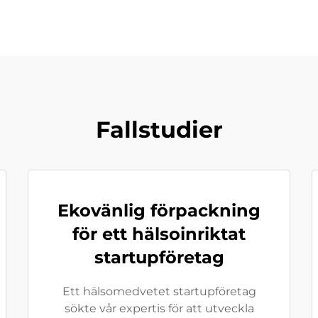
Fallstudier
Ekovänlig förpackning
för ett hälsoinriktat
startupföretag
Ett hälsomedvetet startupföretag
sökte vår expertis för att utveckla