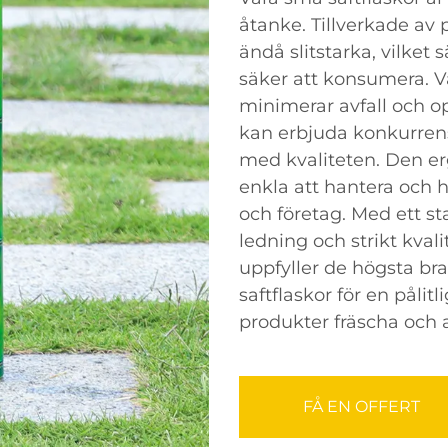
åtanke. Tillverkade av
ändå slitstarka, vilket s
säker att konsumera. V
minimerar avfall och opt
kan erbjuda konkurrens
med kvaliteten. Den e
enkla att hantera och 
och företag. Med ett s
ledning och strikt kvalit
uppfyller de högsta br
saftflaskor för en pålit
produkter fräscha och a
FÅ EN OFFERT