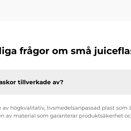
liga frågor om små juicefla
laskor tillverkade av?
e av högkvalitativ, livsmedelsanpassad plast som ä
gen av material som garanterar produktsäkerhet oc