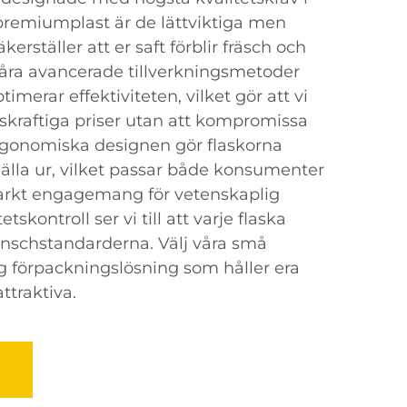
 premiumplast är de lättviktiga men
äkerställer att er saft förblir fräsch och
åra avancerade tillverkningsmetoder
imerar effektiviteten, vilket gör att vi
kraftiga priser utan att kompromissa
rgonomiska designen gör flaskorna
hälla ur, vilket passar både konsumenter
tarkt engagemang för vetenskaplig
etskontroll ser vi till att varje flaska
anschstandarderna. Välj våra små
lig förpackningslösning som håller era
ttraktiva.