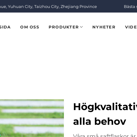
nue, Yuhuan City, Taizhou City, Zhejiang Province
Bästa 
SIDA
OM OSS
PRODUKTER
NYHETER
VID
Högkvalitati
alla behov
Våra små saftflaskor ä