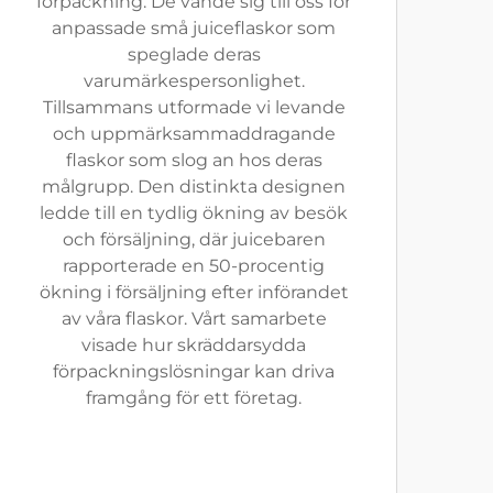
förpackning. De vände sig till oss för
anpassade små juiceflaskor som
speglade deras
varumärkespersonlighet.
Tillsammans utformade vi levande
och uppmärksammaddragande
flaskor som slog an hos deras
målgrupp. Den distinkta designen
ledde till en tydlig ökning av besök
och försäljning, där juicebaren
rapporterade en 50-procentig
ökning i försäljning efter införandet
av våra flaskor. Vårt samarbete
visade hur skräddarsydda
förpackningslösningar kan driva
framgång för ett företag.