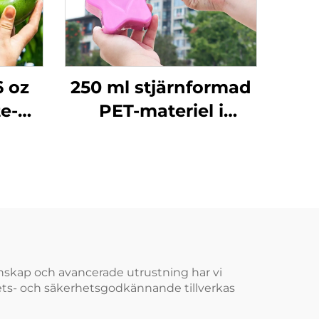
6 oz
250 ml stjärnformad
e-
PET-materiel i
rial
livsmedelsklass,
hög
plastförpackningsflaska
tånd,
kan hålla saft och
a
drycker, kreativ
design, barnvänlig
kunskap och avancerade utrustning har vi
tets- och säkerhetsgodkännande tillverkas