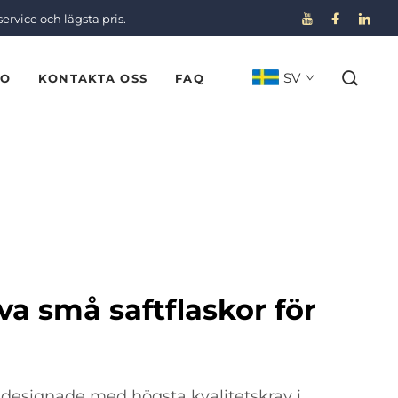
service och lägsta pris.
SV
EO
KONTAKTA OSS
FAQ
va små saftflaskor för
r designade med högsta kvalitetskrav i