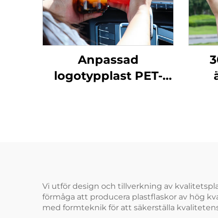
Anpassad
3
logotypplast PET-
burk 330 ml
li
dryckesburk
transparent popburk
plas
ju
kre
Vi utför design och tillverkning av kvalitets
förmåga att producera plastflaskor av hög kv
med formteknik för att säkerställa kvaliteten