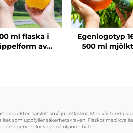
00 ml flaska i
Egenlogotyp 1
äppelform av
500 ml mjölkt
vsmedelsdugligt
flaska i PP-mate
PET-material,
för drycker, 
tförpackning för
temperaturmots
ice och drycker,
donutflask
ativ design som
barn gillar
plastprodukter, särskilt små juiceflaskor. Med vår breda 
alitet som uppfyller säkerhetskraven. Flaskor med kvali
s homogenitet för varje påföljande batch.