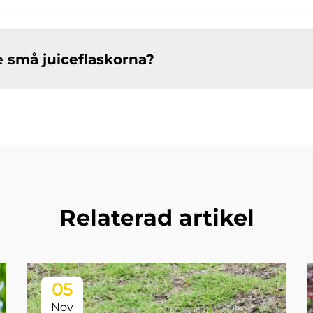
 små juiceflaskorna?
Relaterad artikel
05
Nov