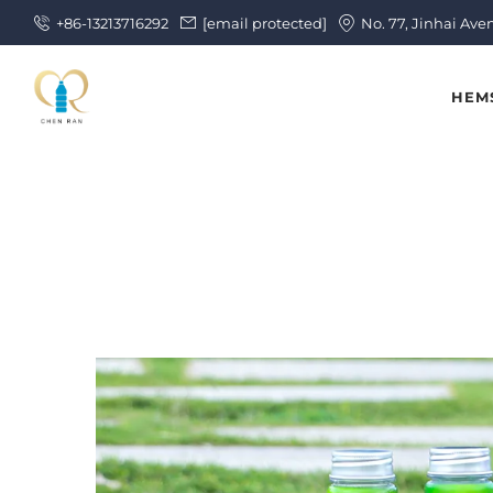
+86-13213716292
[email protected]
No. 77, Jinhai Ave
HEM