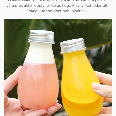
kvalitetssäkring innebär att våra kunder kan lita på att
våra produkter uppfyller deras höga krav, vilket leder till
ökad kundnöjdhet och lojalitet.