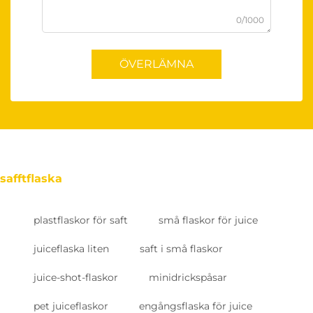
0/1000
ÖVERLÄMNA
safftflaska
plastflaskor för saft
små flaskor för juice
juiceflaska liten
saft i små flaskor
juice-shot-flaskor
minidrickspåsar
pet juiceflaskor
engångsflaska för juice