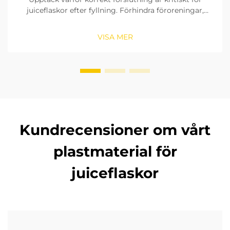
juiceflaskor efter fyllning. Förhindra föroreningar,
förlänga hållbarheten och säkerställ produktsäkerhet
med pålitliga förslutningslösningar. Läs mer nu.
VISA MER
Kundrecensioner om vårt
plastmaterial för
juiceflaskor