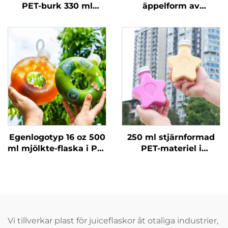
PET-burk 330 ml
äppelform av
dryckesburk
livsmedelsdugligt
transparent popburk
PET-material,
plastförpackning för
juice och drycker,
kreativ design som
barn gillar
Egenlogotyp 16 oz 500
250 ml stjärnformad
ml mjölkte-flaska i PP-
PET-materiel i
material för drycker,
livsmedelsklass,
hög
plastförpackningsflaska
temperaturmotstånd,
kan hålla saft och
donutflaska
drycker, kreativ
design, barnvänlig
Vi tillverkar plast för juiceflaskor åt otaliga industrier,