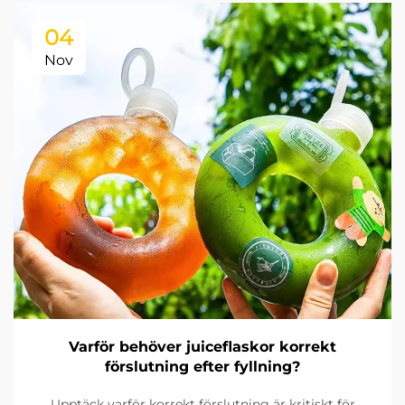
04
Nov
Varför behöver juiceflaskor korrekt
förslutning efter fyllning?
Upptäck varför korrekt förslutning är kritiskt för