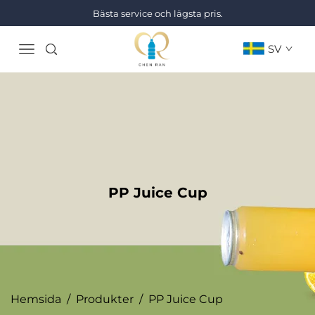
Bästa service och lägsta pris.
SV
PP Juice Cup
Hemsida
/
Produkter
/
PP Juice Cup