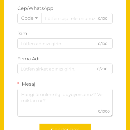
Cep/WhatsApp
Code
0/100
İsim
0/100
Firma Adı
0/200
Mesaj
0/1000
Göndermek