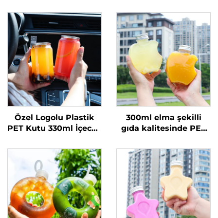
Özel Logolu Plastik
300ml elma şekilli
PET Kutu 330ml İçecek
gıda kalitesinde PET
Meyve Suyu Şişesi
malzeme plastik
Şeffaf Gazoz Kutusu
ambalaj şişesi, meyve
suyu ve içecekler
taşıyabilir, yaratıcı
tasarım, çocuklara
uygun