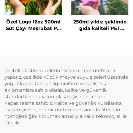
Özel Logo 16oz 500ml
250ml yıldız şeklinde
Süt Çayı Meşrubat PP
gıda kaliteli PET
Şişesi Yüksek Sıcaklık
malzemeden yapılmış
Dirençli Simit Şişe
plastik ambalaj şişesi
meyve suyu ve
içecekler için yaratıcı
tasarım çocuklara
uygun
Kaliteli plastik ürünlerin tasarımını ve üretimini
yaparız, özellikle küçük meyve suyu şişeleri üzerinde
yoğunlaşırız. Geniş bilgi birikimi ve gelişmiş
ekipmanlara sahip olarak, kalite ve güvenlik
standartlarına uygun plastik şişeler üretme
kapasitesine sahibiz. Kalite ve güvenlik kurallarına
uygun şişeler, her bir üretim partisinin kalitesinin
homojenliğini korumak amacıyla kalıp teknolojisi ile
üretilir.