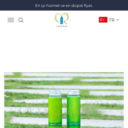
En iyi hizmet ve en düşük fiyat.
TR