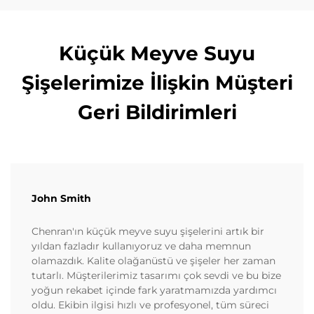
Küçük Meyve Suyu
Şişelerimize İlişkin Müşteri
Geri Bildirimleri
John Smith
Chenran'ın küçük meyve suyu şişelerini artık bir
yıldan fazladır kullanıyoruz ve daha memnun
olamazdık. Kalite olağanüstü ve şişeler her zaman
tutarlı. Müşterilerimiz tasarımı çok sevdi ve bu bize
yoğun rekabet içinde fark yaratmamızda yardımcı
oldu. Ekibin ilgisi hızlı ve profesyonel, tüm süreci