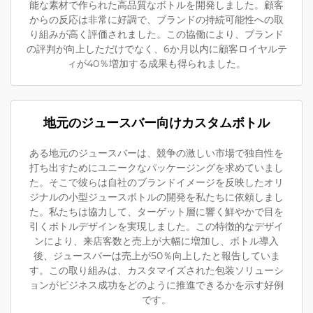
能な素材で作られた高品質なボトルを開発しました。顧客
からの反応は非常に好調で、ブランドの持続可能性への取
り組みが高く評価されました。この協働により、ブランド
の評判が向上しただけでなく、6か月以内に顧客ロイヤルテ
ィが40％増加する成果も得られました。
地元のジュースバー向けカスタムボトル
ある地元のジュースバーは、競争の激しい市場で独自性を
打ち出すためにユニークなパッケージングを求めていまし
た。そこで彼らは自社のブランドイメージを反映したオリ
ジナルの小型ジュースボトルの開発を私たちに依頼しまし
た。私たちは協力して、ターゲット層に響く鮮やかで目を
引くボトルデザインを実現しました。この特徴的なデザイ
ンにより、来店客数と売上が大幅に増加し、ボトル導入
後、ジュースバーは売上が50％向上したと報告していま
す。この取り組みは、カスタマイズされた包装ソリューシ
ョンがビジネス成功をどのように推進できるかを示す好例
です。