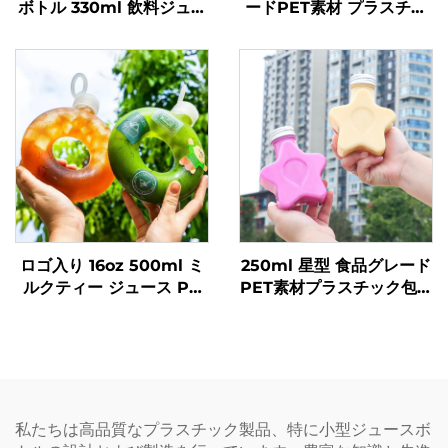
ボトル 330ml 飲料ジュー
ードPET素材 プラスチッ
スボトル 透明ポップ缶
ク包装ボトル ジュースや
飲料を入れることが可能
創意設計 子どもに人気
ロゴ入り 16oz 500ml ミ
250ml 星型 食品グレード
ルクティー ジュース PP
PET素材プラスチック包装
飲料ボトル 高耐熱性 ドー
ボトル ジュースや飲料を
ナツボトル
収容可能 創造的なデザイ
ン 子ども向け
私たちは高品質なプラスチック製品、特に小型ジュースボ