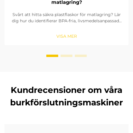
matlagring?
Svårt att hitta säkra plastflaskor för matlagring? Lär
dig hur du identifierar BPA-fria, livsmedelsanpassade
material, kontrollerar tätningsringar och väljer rätt
storlek. Se till att överensstämma med FDA:s och
VISA MER
EU:s standarder. Läs nu.
Kundrecensioner om våra
burkförslutningsmaskiner