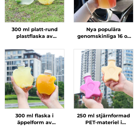
300 ml platt-rund
Nya populära
plastflaska av
genomskinliga 16 oz
livsmedelsklass PET
och 24 oz plastmuggar
som kan hålla juice
med lock och sugrör,
och mjölkte
tvådelade dubbla
boba-muggar
300 ml flaska i
250 ml stjärnformad
äppelform av
PET-materiel i
livsmedelsdugligt
livsmedelsklass,
PET-material,
plastförpackningsflaska