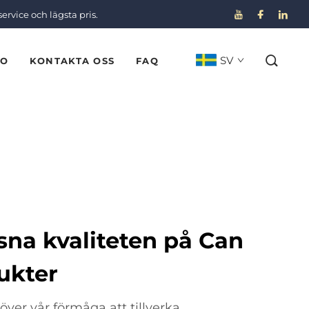
service och lägsta pris.
SV
EO
KONTAKTA OSS
FAQ
sna kvaliteten på Can
ukter
över vår förmåga att tillverka