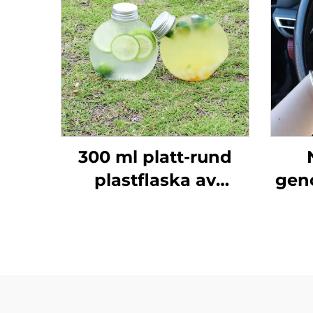
300 ml platt-rund
plastflaska av
geno
livsmedelsklass PET
som kan hålla juice
pl
och mjölkte
lo
tv