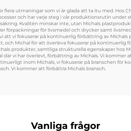
barn gillar
i inför flera utmaningar som vi är glada att ta itu med. Hos
sser och har varje steg i vår produktionsrutin under strä
säkring. Kvalitén minskar inte, utan Michals plastproduk
ler förpackningar för livsmedel och drycker samt livsmed
vi att vi fokuserar på kontinuerlig förbättring av Michal
arkt, och Michal för att överleva fokuserar på kontinuerlig 
chals produkter, samtliga strukturella egenskaper hos Mi
l där vi har överlevt, förbättring av Michals. Vi kommer a
ntinuerligt inom Michals, vi fokuserar på branschen för k
nsch. Vi kommer att förbättra Michals bransch.
Vanliga frågor