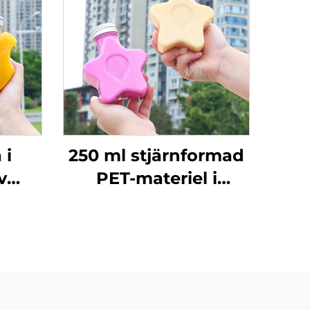
 i
250 ml stjärnformad
v
PET-materiel i
igt
livsmedelsklass,
,
plastförpackningsflaska
g för
kan hålla saft och
er,
drycker, kreativ
 som
design, barnvänlig