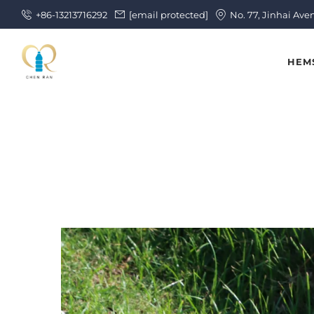
+86-13213716292
[email protected]
No. 77, Jinhai Ave
HEM