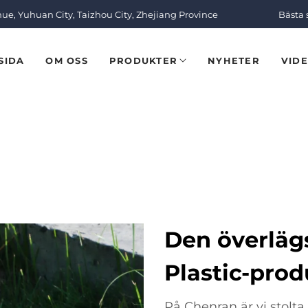
nue, Yuhuan City, Taizhou City, Zhejiang Province
Bästa 
SIDA
OM OSS
PRODUKTER
NYHETER
VID
Den överläg
Plastic-prod
På Chenran är vi stolta 