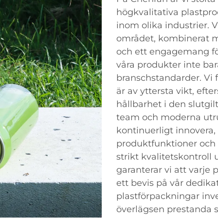
högkvalitativa plastpr
inom olika industrier.
området, kombinerat m
och ett engagemang för
våra produkter inte bar
branschstandarder. Vi f
är av yttersta vikt, ef
hållbarhet i den slutgi
team och moderna utrus
kontinuerligt innovera, v
produktfunktioner och 
strikt kvalitetskontrol
garanterar vi att varj
ett bevis på vår dedikat
plastförpackningar inves
överlägsen prestanda 