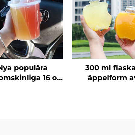
Nya populära
300 ml flaska
mskinliga 16 oz
äppelform a
och 24 oz
livsmedelsdugl
astmuggar med
PET-material
ck och sugrör,
plastförpacknin
ådelade dubbla
juice och dryck
boba-muggar
kreativ design