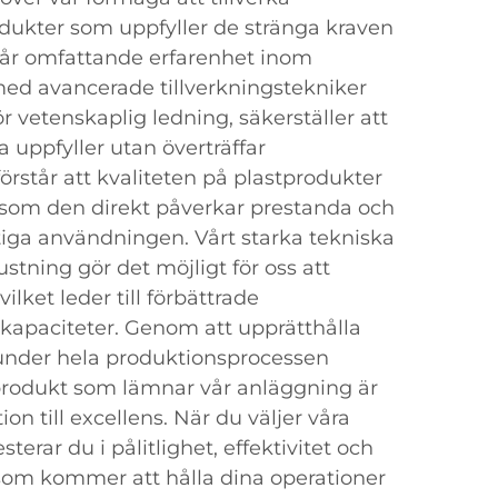
odukter som uppfyller de stränga kraven
 Vår omfattande erfarenhet inom
ed avancerade tillverkningstekniker
 vetenskaplig ledning, säkerställer att
a uppfyller utan överträffar
örstår att kvaliteten på plastprodukter
tersom den direkt påverkar prestanda och
ltiga användningen. Vårt starka tekniska
tning gör det möjligt för oss att
ilket leder till förbättrade
kapaciteter. Genom att upprätthålla
l under hela produktionsprocessen
e produkt som lämnar vår anläggning är
ion till excellens. När du väljer våra
terar du i pålitlighet, effektivitet och
som kommer att hålla dina operationer