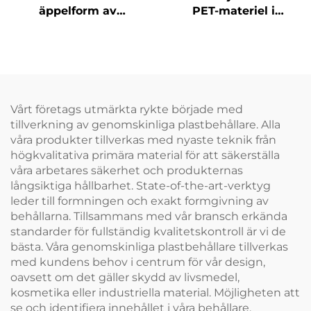
äppelform av
PET-materiel i
livsmedelsdugligt
livsmedelsklass,
PET-material,
plastförpackningsflaska
plastförpackning för
kan hålla saft och
juice och drycker,
drycker, kreativ
kreativ design som
design, barnvänlig
barn gillar
Vårt företags utmärkta rykte började med
tillverkning av genomskinliga plastbehållare. Alla
våra produkter tillverkas med nyaste teknik från
högkvalitativa primära material för att säkerställa
våra arbetares säkerhet och produkternas
långsiktiga hållbarhet. State-of-the-art-verktyg
leder till formningen och exakt formgivning av
behållarna. Tillsammans med vår bransch erkända
standarder för fullständig kvalitetskontroll är vi de
bästa. Våra genomskinliga plastbehållare tillverkas
med kundens behov i centrum för vår design,
oavsett om det gäller skydd av livsmedel,
kosmetika eller industriella material. Möjligheten att
se och identifiera innehållet i våra behållare,