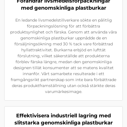
Förändrar livsmedelsförpackningar
med genomskinliga plastburkar
En ledande livsmedelstillverkare sökte en pålitlig
förpackningslösning för att förbättra
produktsynlighet och färska. Genom att använda våra
genomskinliga plastburkar uppnådde de en
försäljningsökning med 30 % tack vare förbättrad
hyllattraktivitet. Burkarna erbjöd en lufttät
förslutning, vilket säkerställde att produkterna
förblev färska längre, medan den genomskinliga
designen tillät konsumenter att se matens kvalitet
innanför. Vårt samarbete resulterade i ett
framgångsrikt partnerskap som inte bara förbättrade
deras produktframställning utan också stärkte deras
varumärkesimage.
Effektivisera industriell lagring med
slitstarka genomskinliga plastburkar