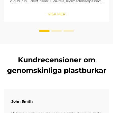
dig hur du identifierar BPA-fria, livsmedelsanpassade
material, kontrollerar tätningsringar och väljer rätt
storlek. Se till att överensstämma med FDA:s och
VISA MER
EU:s standarder. Läs nu.
Kundrecensioner om
genomskinliga plastburkar
John Smith