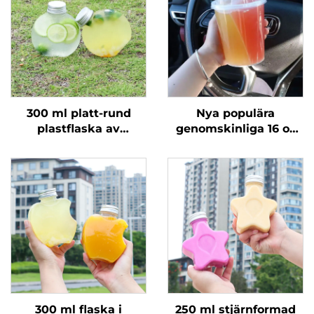
300 ml platt-rund
Nya populära
plastflaska av
genomskinliga 16 oz
livsmedelsklass PET
och 24 oz plastmuggar
som kan hålla juice
med lock och sugrör,
och mjölkte
tvådelade dubbla
boba-muggar
300 ml flaska i
250 ml stjärnformad