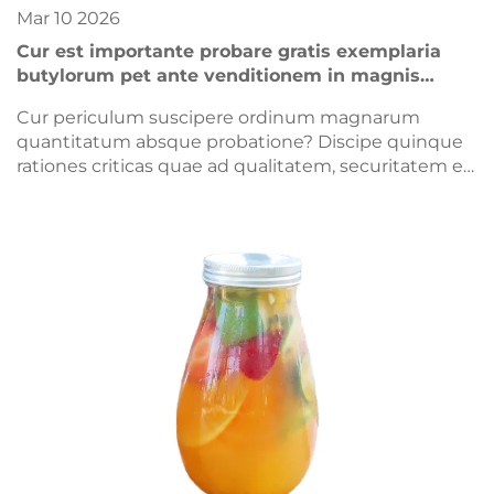
Mar
10
2026
Cur est importante probare gratis exemplaria
butylorum pet ante venditionem in magnis
quantitatibus?
Cur periculum suscipere ordinum magnarum
quantitatum absque probatione? Discipe quinque
rationes criticas quae ad qualitatem, securitatem et
conformitatem spectant, quibus probatio
exemplarium butylorum pet primum necessaria
est. Accipe hodie gratis exemplar tuum.