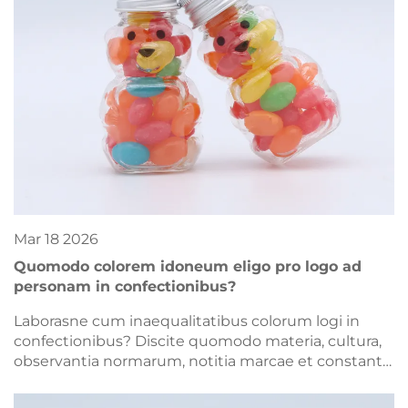
Mar
18
2026
Quomodo colorem idoneum eligo pro logo ad
personam in confectionibus?
Laborasne cum inaequalitatibus colorum logi in
confectionibus? Discite quomodo materia, cultura,
observantia normarum, notitia marcae et constantia
influant decisiones de confectionibus in commercio
inter negotia. Nunc accipite praecepta applicabilia.