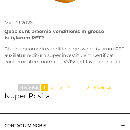
Mar
09
2026
Quae sunt praemia venditionis in grosso
butylarum PET?
Discipe quomodo venditio in grosso butylarum PET
auxiliatur reditum super investituram, certificat
conformitatem normis FDA/ISO, et favet emballagiis
amicis naturae. Minue impensas 15–20 % et auge
sustentabiliter—pete hodie citatum.
...
Praeteritus
1
2
3
4
8
Proximus
Nuper Posita
CONTACTUM NOBIS