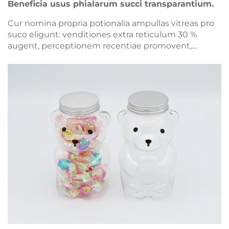
Beneficia usus phialarum succi transparantium.
Cur nomina propria potionalia ampullas vitreas pro
suco eligunt: venditiones extra reticulum 30 %
augent, perceptionem recentiae promovent,
branding praemium permittunt, et tutelam ad
usum alimentarium certificant. Discite
praerogativam competitivam.