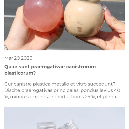
Mar
20
2026
Quae sunt praerogativae canistrorum
plasticorum?
Cur canistra plastica metallo et vitro succedunt?
Discite praerogativas principales: pondus levius 40
%, minores impensae productionis 25 %, et plena
flexibilitas formarum. Explorate nunc casus usus.