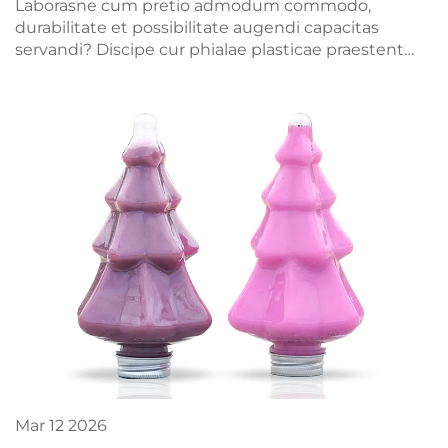
Laborasne cum pretio admodum commodo,
durabilitate et possibilitate augendi capacitas
servandi? Discipe cur phialae plasticae praestent
aliis generibus ad liquida in massa, chymica et
pharmaca servanda. Accipe iam tuis condicionibus
personalibus!
Mar
12
2026