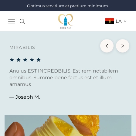
Optimus servitium et pretium minimum.
LA
MIRABILIS
Anulus EST INCREDBILIS. Est rem notabilem
omnibus. Summe bene factus est et illum
amamus
— Joseph M.