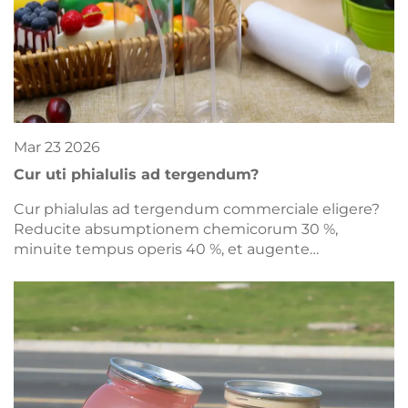
Mar
23
2026
Cur uti phialulis ad tergendum?
Cur phialulas ad tergendum commerciale eligere?
Reducite absumptionem chemicorum 30 %,
minuite tempus operis 40 %, et augente
securitatem atque sustentabilitatem. Nunc discite
hanc emendationem, quae redditurum proventus
(ROI) habet.