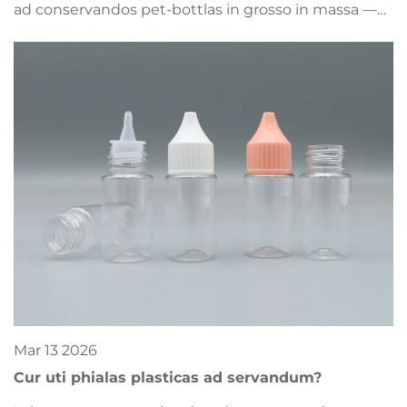
ad conservandos pet-bottlas in grosso in massa —
integritatem, conformitatem et reditum super
investitum (ROI) maximiza. Hanc optimam
practicam nunc impertire.
Mar
13
2026
Cur uti phialas plasticas ad servandum?