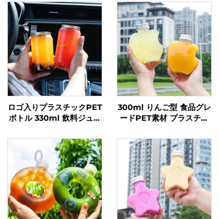
ロゴ入りプラスチックPET
300ml りんご型 食品グレ
ボトル 330ml 飲料ジュー
ードPET素材 プラスチッ
スボトル 透明ポップ缶
ク包装ボトル ジュースや
飲料を入れることが可能
創意設計 子どもに人気