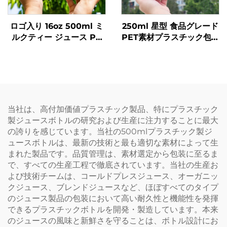
ロゴ入り 16oz 500ml ミ
250ml 星型 食品グレード
ルクティー ジュース PP
PET素材プラスチック包装
飲料ボトル 高耐熱性 ドー
ボトル ジュースや飲料を
ナツボトル
収容可能 創造的なデザイ
ン 子ども向け
当社は、高付加価値プラスチック製品、特にプラスチック
製ジュースボトルの研究および生産に注力することに最大
の誇りを感じています。当社の500mlプラスチック製ジ
ュースボトルは、最新の技術と最も適切な素材によって生
まれた製品です。品質管理は、素材選定から包装に至るま
で、すべての生産工程で徹底されています。当社の生産お
よび技術チームは、コールドプレスジュース、オーガニッ
クジュース、ブレンドジュースなど、ほぼすべてのタイプ
のジュース製品の包装において高い耐久性と機能性を発揮
できるプラスチックボトルを開発・製造しています。本来
のジュースの風味と新鮮さを守ることは、ボトル設計にお