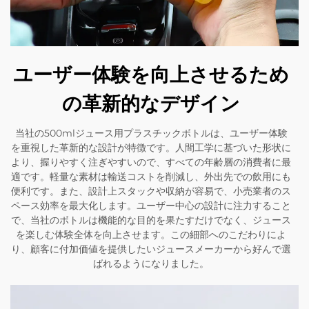
ユーザー体験を向上させるため
の革新的なデザイン
当社の500mlジュース用プラスチックボトルは、ユーザー体験
を重視した革新的な設計が特徴です。人間工学に基づいた形状に
より、握りやすく注ぎやすいので、すべての年齢層の消費者に最
適です。軽量な素材は輸送コストを削減し、外出先での飲用にも
便利です。また、設計上スタックや収納が容易で、小売業者のス
ペース効率を最大化します。ユーザー中心の設計に注力すること
で、当社のボトルは機能的な目的を果たすだけでなく、ジュース
を楽しむ体験全体を向上させます。この細部へのこだわりによ
り、顧客に付加価値を提供したいジュースメーカーから好んで選
ばれるようになりました。