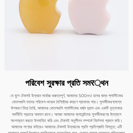
পরিবেশ সুরক্ষার প্রতি সমर্থন
যে যুগে টেকসই উন্নয়ন সর্বোচ্চ গুরুত্বপূর্ণ, আমাদের 500ml রসের জন্য প্লাস্টিকের
বোতলগুলি তাদের পরিবেশ-বান্ধব বৈশিষ্ট্যের কারণে প্রাধান্য পায়। পুনর্নবীকরণযোগ্য
উপকরণ দিয়ে তৈরি, আমাদের বোতলগুলি প্লাস্টিকের বর্জ্য হ্রাস এবং একটি বৃত্তাকার
অর্থনীতি প্রচারে অবদান রাখে। আমরা আমাদের ক্লায়েন্টদের পুনর্নবীকরণের উদ্যোগে
অংশগ্রহণ করতে উৎসাহিত করি এবং টেকসই অনুশীলন সম্পর্কে নির্দেশনা প্রদান করি।
আমাদের পণ্যের বাইরেও আমাদের টেকসই উন্নয়নের প্রতি প্রতিশ্রুতি বিস্তৃত; এটি