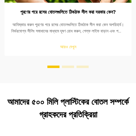
পূরণের পরে রসের বোতলগুলিতে ঠিকঠাক সীল করা দরকার কেন?
আবিষ্কার করুন পূরণের পরে রসের বোতলগুলিতে ঠিকঠাক সীল করা কেন অপরিহার্য।
নির্ভরযোগ্য সীলিং সমাধানের মাধ্যমে দূষণ রোধ করুন, শেল্ফ লাইফ বাড়ান এবং পণ্যের
নিরাপত্তা নিশ্চিত করুন। আরও জানুন।
আরও দেখুন
আমাদের ৫০০ মিলি প্লাস্টিকের বোতল সম্পর্কে
গ্রাহকদের প্রতিক্রিয়া