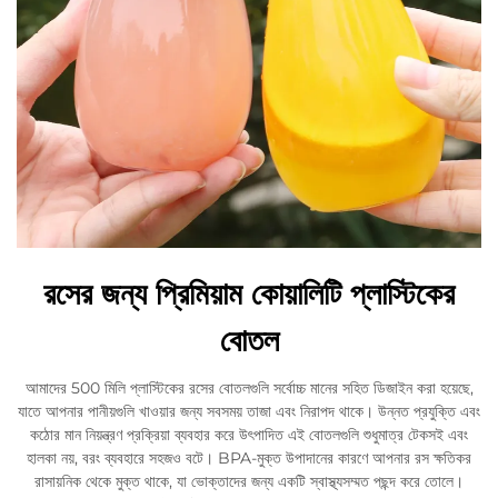
রসের জন্য প্রিমিয়াম কোয়ালিটি প্লাস্টিকের
বোতল
আমাদের 500 মিলি প্লাস্টিকের রসের বোতলগুলি সর্বোচ্চ মানের সহিত ডিজাইন করা হয়েছে,
যাতে আপনার পানীয়গুলি খাওয়ার জন্য সবসময় তাজা এবং নিরাপদ থাকে। উন্নত প্রযুক্তি এবং
কঠোর মান নিয়ন্ত্রণ প্রক্রিয়া ব্যবহার করে উৎপাদিত এই বোতলগুলি শুধুমাত্র টেকসই এবং
হালকা নয়, বরং ব্যবহারে সহজও বটে। BPA-মুক্ত উপাদানের কারণে আপনার রস ক্ষতিকর
রাসায়নিক থেকে মুক্ত থাকে, যা ভোক্তাদের জন্য একটি স্বাস্থ্যসম্মত পছন্দ করে তোলে।