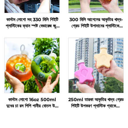
কাস্টম লোগো সহ 330 মিলি পিইটি
300 মিলি আপেলের আকৃতির খাদ্য-
প্লাস্টিকের ক্যান স্পষ্ট বেভারেজ জুস
গ্রেড পিইটি উপাদানের প্লাস্টিকের
বোতল
প্যাকেজিং বোতল, যা জুস এবং পানীয়
ধারণ করতে পারে, সৃজনশীল ডিজাইন,
শিশুদের পছন্দ
কাস্টম লোগো 16oz 500ml
250ml তারকা আকৃতির খাদ্য গ্রেড
দুধের চা রস পিপি পানীয় বোতল উচ্চ
পিইটি উপকরণ প্লাস্টিক প্যাকেজিং
তাপমাত্রা প্রতিরোধ ডোনাট বোতল
বোতল রস এবং পানীয় ধারণ করতে
পারে এবং সৃজনশীল ডিজাইন শিশুদের
পছন্দ