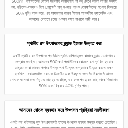
500ml প্লাস্টিকের বোতল সরবরাহ করেছিলাম, যা শুধু চোখে ভালো লাগার জন্যই
নয়, পরিবেশ-বান্ধবও ছিল। ব্র্যান্ডটি চালু হওয়ার প্রথম ত্রৈমাসিকের মধ্যেই বিক্রয়ে
30% বৃদ্ধি লাভ করে, এই সাফল্যের কারণ হিসাবে আকর্ষণীয় প্যাকেজিং এবং
আমাদের বোতলে রসের গুণমান বজায় রাখাকে দায়ী করে।
স্থানীয় রস উৎপাদকের ব্র্যান্ড ইমেজ উন্নত করা
একটি স্থানীয় রস উৎপাদক প্রতিষ্ঠান প্রতিযোগিতামূলক বাজারে ব্র্যান্ড চেনাশোনায়
সংগ্রাম করছিল। আমাদের 500ml প্লাস্টিকের বোতলে রূপান্তরিত হওয়ার
মাধ্যমে তারা তাদের পণ্যের উপস্থাপনা উল্লেখযোগ্যভাবে উন্নত করতে সক্ষম
হয়েছিল। বোতলগুলির চকচকে ডিজাইন এবং উজ্জ্বল লেবেলিং বিকল্পগুলি তাদের
শেলফে আলাদা হয়ে দাঁড়াতে সাহায্য করেছিল, যার ফলে গ্রাহকের কাছ থেকে জিজ্ঞাসার
50% এবং বিক্রয়ে 40% বৃদ্ধি পায়।
আমাদের বোতল ব্যবহার করে উৎপাদন প্রক্রিয়া সরলীকরণ
একটি বড় পরিসরের জুস উৎপাদনকারী তাদের উৎপাদন দক্ষতা উন্নত করতে চেয়েছিল।