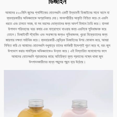
ডিজাইন
আমাদের ৫০০মিলি জুসের প্লাস্টিকের বোতলগুলি একটি উদ্ভাবনী ডিজাইনের সাথে আসে যা
ব্যবহারকারীর অভিজ্ঞতাকে অগ্রাধিকার দেয়। মানবশরীরীয় আকৃতি নিশ্চিত করে যে এগুলি
ধরতে এবং ঢালতে সহজ, যা সব বয়সের ভোক্তাদের জন্য আদর্শ হিসাবে তৈরি করে। হালকা
উপাদান পরিবহনের খরচ কমায় এবং যাত্রাপথে খাওয়ার জন্য এগুলিকে সুবিধাজনক করে
তোলে। ডিজাইনটি স্ট্যাকিং এবং সংরক্ষণের জন্যও সুবিধাজনক, খুচরা বিক্রেতাদের জন্য
জায়গার দক্ষতা সর্বাধিক করে। ব্যবহারকারী-কেন্দ্রিক ডিজাইনের উপর ফোকাস করে, আমরা
নিশ্চিত করি যে আমাদের বোতলগুলি শুধুমাত্র তাদের কার্যকরী উদ্দেশ্যই পূরণ করে না, বরং জুস
উপভোগ করার সামগ্রিক অভিজ্ঞতাকেও উন্নত করে। এই বিস্তারিত মনোযোগের ফলে
আমাদের বোতলগুলি গ্রাহকদের কাছে অতিরিক্ত মূল্য প্রদানের লক্ষ্যে থাকা জুস
উৎপাদনকারীদের মধ্যে পছন্দের পছন্দ হয়ে উঠেছে।