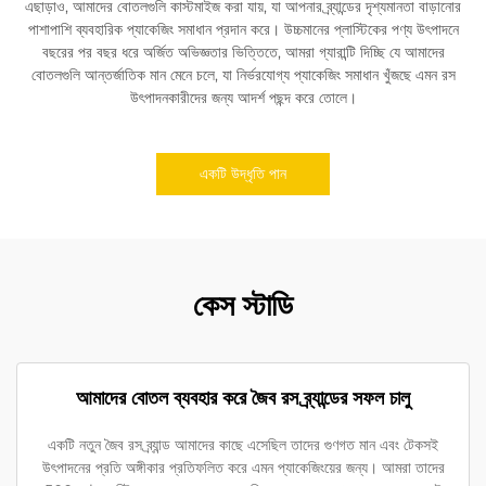
এছাড়াও, আমাদের বোতলগুলি কাস্টমাইজ করা যায়, যা আপনার ব্র্যান্ডের দৃশ্যমানতা বাড়ানোর
পাশাপাশি ব্যবহারিক প্যাকেজিং সমাধান প্রদান করে। উচ্চমানের প্লাস্টিকের পণ্য উৎপাদনে
বছরের পর বছর ধরে অর্জিত অভিজ্ঞতার ভিত্তিতে, আমরা গ্যারান্টি দিচ্ছি যে আমাদের
বোতলগুলি আন্তর্জাতিক মান মেনে চলে, যা নির্ভরযোগ্য প্যাকেজিং সমাধান খুঁজছে এমন রস
উৎপাদনকারীদের জন্য আদর্শ পছন্দ করে তোলে।
একটি উদ্ধৃতি পান
কেস স্টাডি
আমাদের বোতল ব্যবহার করে জৈব রস ব্র্যান্ডের সফল চালু
একটি নতুন জৈব রস ব্র্যান্ড আমাদের কাছে এসেছিল তাদের গুণগত মান এবং টেকসই
উৎপাদনের প্রতি অঙ্গীকার প্রতিফলিত করে এমন প্যাকেজিংয়ের জন্য। আমরা তাদের