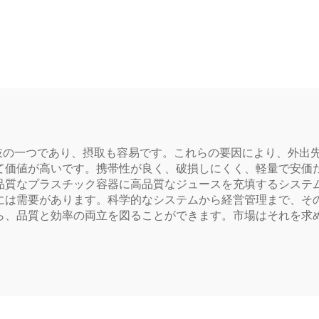
ク包装ボトル ジュ
PP 飲料ボトル 高
スや飲料を入れるこ
ドーナツボト
可能 創意設計 子ど
もに人気
れた選択肢の一つであり、摂取も容易です。これらの要因により、
て価値が高いです。携帯性が良く、破損しにくく、軽量で安価
品質なプラスチック容器に高品質なジュースを充填するシステ
には需要があります。科学的なシステムから経営管理まで、そ
ら、品質と効率の両立を図ることができます。市場はそれを求