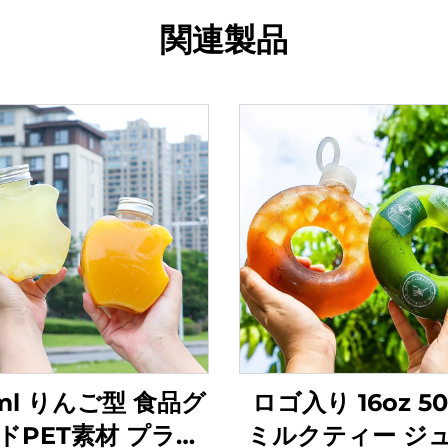
関連製品
ml りんご型 食品グ
ロゴ入り 16oz 50
ドPET素材 プラス
ミルクティー ジ