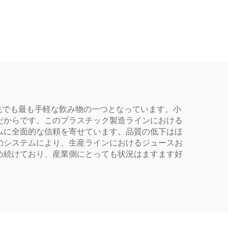
耐熱性
ク包装ボトル ジュース
ル
や飲料を収容可能 創造
的なデザイン 子ども向
け
外出先でも最も手軽な飲み物の一つとなっています。小
だからです。このプラスチック製造ラインにおける
ムに全面的な信頼を寄せています。品質の低下はほ
のシステムにより、生産ラインにおけるジュースお
め続けており、産業側にとっても状況はますます好