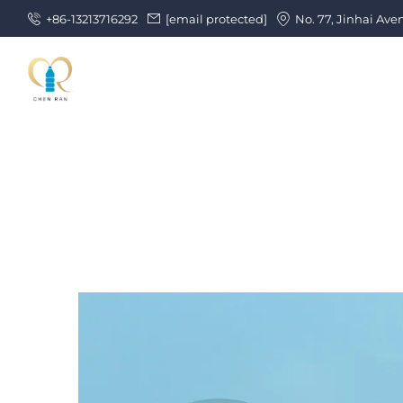
+86-13213716292
[email protected]
No. 77, Jinhai Ave