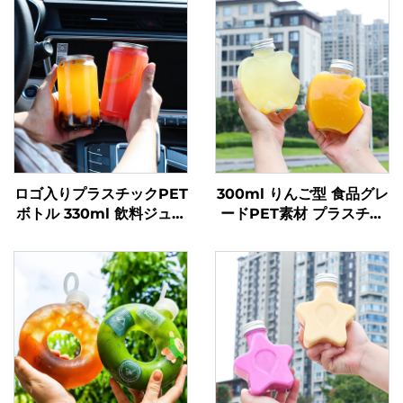
ロゴ入りプラスチックPET
300ml りんご型 食品グレ
ボトル 330ml 飲料ジュー
ードPET素材 プラスチッ
スボトル 透明ポップ缶
ク包装ボトル ジュースや
飲料を入れることが可能
創意設計 子どもに人気