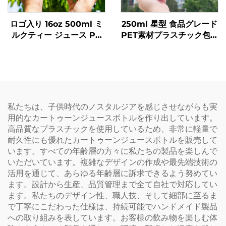
ロゴ入り 16oz 500ml ミ
250ml 星型 食品グレード
ルクティー ジュース PP
PET素材プラスチック包装
飲料ボトル 高耐熱性 ドー
ボトル ジュースや飲料を
ナツボトル
収容可能 創造的なデザイ
ン 子ども向け
私たちは、子供時代のノスタルジアを感じさせながらも実
用的なカートゥーンジュースボトルを作り出しています。
高品質なプラスチックを使用しているため、非常に軽量で
耐久性にも優れたカートゥーンジュースボトルを販売して
います。すべての年齢層の方々に私たちの製品を楽しんで
いただいています。複雑なデザインの作成や最先端技術の
活用を通じて、あらゆる年齢層に訴求できるよう努めてい
ます。設計から生産、品質管理まで全て自社で対応してい
ます。私たちのデザイン性、職人技、そして細部に至るま
で丁寧にこだわった仕様は、持続可能でハンドメイド製品
への取り組みを表しています。お客様の飲み物を楽しむ体