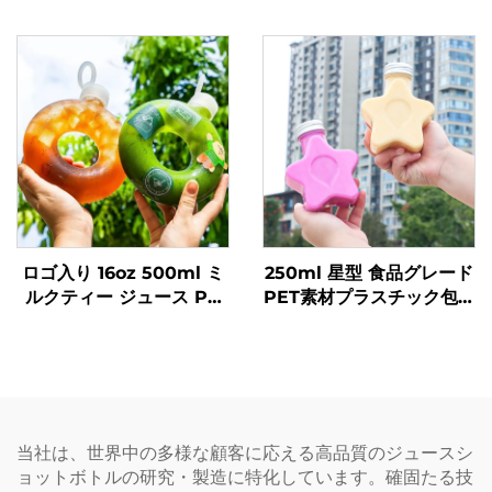
スボトル 透明ポップ缶
ク包装ボトル ジュースや
飲料を入れることが可能
創意設計 子どもに人気
ロゴ入り 16oz 500ml ミ
250ml 星型 食品グレード
ルクティー ジュース PP
PET素材プラスチック包装
飲料ボトル 高耐熱性 ドー
ボトル ジュースや飲料を
ナツボトル
収容可能 創造的なデザイ
ン 子ども向け
当社は、世界中の多様な顧客に応える高品質のジュースシ
ョットボトルの研究・製造に特化しています。確固たる技