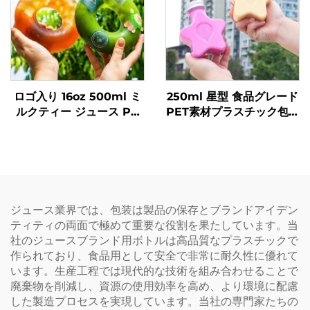
ロゴ入り 16oz 500ml ミ
250ml 星型 食品グレード
ルクティー ジュース PP
PET素材プラスチック包装
飲料ボトル 高耐熱性 ドー
ボトル ジュースや飲料を
ナツボトル
収容可能 創造的なデザイ
ン 子ども向け
ジュース業界では、包装は製品の保存とブランドアイデン
ティティの両面で極めて重要な役割を果たしています。当
社のジュースブランド用ボトルは高品質なプラスチックで
作られており、食品用として安全で非常に耐久性に優れて
います。生産工程では現代的な技術を組み合わせることで
廃棄物を削減し、資源の使用効率を高め、より環境に配慮
した製造プロセスを実現しています。当社の専門家たちの