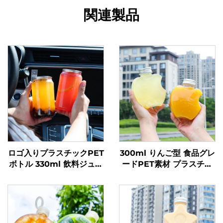
関連製品
ロゴ入りプラスチックPET
300ml りんご型 食品グレ
ボトル 330ml 飲料ジュー
ードPET素材 プラスチッ
スボトル 透明ポップ缶
ク包装ボトル ジュースや
飲料を入れることが可能
創意設計 子どもに人気