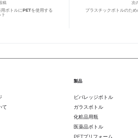
投稿
次
用ボトルにPETを使用する
プラスチックボトルのため
か？
製品
ジ
ビバレッジボトル
いて
ガラスボトル
化粧品用瓶
医薬品ボトル
PETプリフォーム