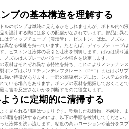
ポンプの基本構造を理解する
トルのポンプは単純に見えるかもしれませんが、ボトル内の液
品を設計する際には多くの配慮がなされています。部品は異な
にはディップチューブ（浸漬管）、ピストン、ばね、ノズル、
は異なる機能を持っています。たとえば、ディップチューブは
す。ピストンは液体の吸引と吐出を制御します。ばねは繰り返
、ノズルはスプレーのパターンや強さを決定します。
の素材はそれぞれ異なる特性を持ち、これによりメンテナンス
製ポンプはポリエチレンテレフタレート（PET）またはポリプ
に強い特徴があります。一部の高級ポンプには、システムの化
れている場合もあります。ポンプの素材を把握しておくことで
最も害を及ぼさないかを判断するのに役立ちます。
いように定期的に清掃する
よく見られる問題はつまりです。乾燥した残留物、不純物、ま
の問題を解決するためには、以下の手順を検討してください。
った液体を洗い流します。粘度の高いローションや油分をスプ