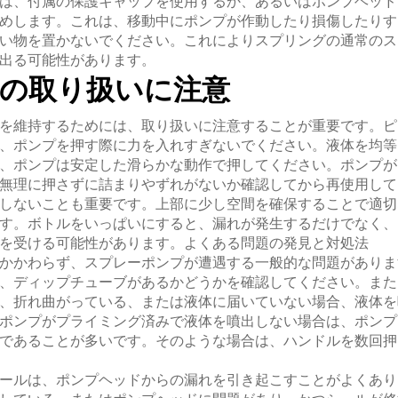
は、付属の保護キャップを使用するか、あるいはポンプヘッド
めします。これは、移動中にポンプが作動したり損傷したりす
い物を置かないでください。これによりスプリングの通常のス
出る可能性があります。
時の取り扱いに注意
を維持するためには、取り扱いに注意することが重要です。ピ
、ポンプを押す際に力を入れすぎないでください。液体を均等
、ポンプは安定した滑らかな動作で押してください。ポンプが
無理に押さずに詰まりやずれがないか確認してから再使用して
しないことも重要です。上部に少し空間を確保することで適切
す。ボトルをいっぱいにすると、漏れが発生するだけでなく、
を受ける可能性があります。よくある問題の発見と対処法
かかわらず、スプレーポンプが遭遇する一般的な問題がありま
、ディップチューブがあるかどうかを確認してください。また
、折れ曲がっている、または液体に届いていない場合、液体を
ポンプがプライミング済みで液体を噴出しない場合は、ポンプ
であることが多いです。そのような場合は、ハンドルを数回押
ールは、ポンプヘッドからの漏れを引き起こすことがよくあり