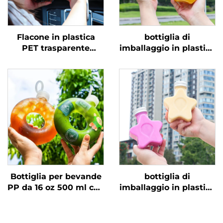
Flacone in plastica
bottiglia di
PET trasparente
imballaggio in plastica
personalizzato con
da 300 ml a forma di
logo da 330 ml per
mela, in materiale PET
bevande e succhi,
per uso alimentare,
lattina pop
può contenere succo e
bevande, design
creativo gradito ai
bambini
Bottiglia per bevande
bottiglia di
PP da 16 oz 500 ml con
imballaggio in plastica
logo personalizzato,
a forma di stella da
resistente alle alte
250 ml, in materiale
temperature, per latte,
PET alimentare, può