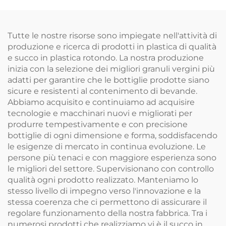
tè, succhi, bottiglia a
contenere succo e
forma di ciambella
bevande, design
creativo, apprezzata
Tutte le nostre risorse sono impiegate nell'attività di
dai bambini
produzione e ricerca di prodotti in plastica di qualità
e succo in plastica rotondo. La nostra produzione
inizia con la selezione dei migliori granuli vergini più
adatti per garantire che le bottiglie prodotte siano
sicure e resistenti al contenimento di bevande.
Abbiamo acquisito e continuiamo ad acquisire
tecnologie e macchinari nuovi e migliorati per
produrre tempestivamente e con precisione
bottiglie di ogni dimensione e forma, soddisfacendo
le esigenze di mercato in continua evoluzione. Le
persone più tenaci e con maggiore esperienza sono
le migliori del settore. Supervisionano con controllo
qualità ogni prodotto realizzato. Manteniamo lo
stesso livello di impegno verso l'innovazione e la
stessa coerenza che ci permettono di assicurare il
regolare funzionamento della nostra fabbrica. Tra i
numerosi prodotti che realizziamo vi è il succo in