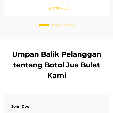
Cegah kontaminasi, perpanjang masa simpan, dan
pastikan keamanan produk dengan solusi penyegelan
LIHAT SEMUA
yang andal. Pelajari lebih lanjut sekarang.
Umpan Balik Pelanggan
tentang Botol Jus Bulat
Kami
John Doe