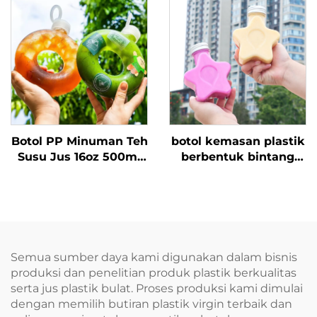
Transparan Kaleng
menampung jus dan
Pop
minuman desain
kreatif disukai anak-
anak
Botol PP Minuman Teh
botol kemasan plastik
Susu Jus 16oz 500ml
berbentuk bintang
dengan Logo Custom
250ml berbahan food-
Tahan Suhu Tinggi
grade PET, dapat
Botol Donat
menampung jus dan
minuman desain
kreatif disukai anak-
anak
Semua sumber daya kami digunakan dalam bisnis
produksi dan penelitian produk plastik berkualitas
serta jus plastik bulat. Proses produksi kami dimulai
dengan memilih butiran plastik virgin terbaik dan