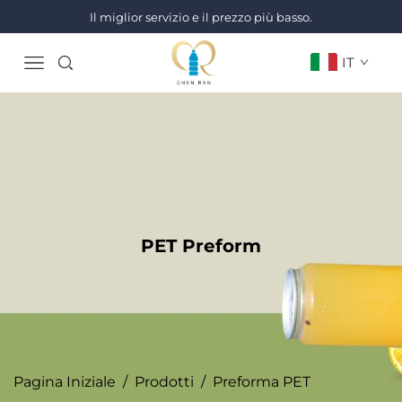
Il miglior servizio e il prezzo più basso.
IT
PET Preform
Pagina Iniziale
/
Prodotti
/
Preforma PET