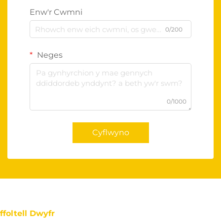
Enw'r Cwmni
0/200
Neges
0/1000
Cyflwyno
ffoltell Dwyfr