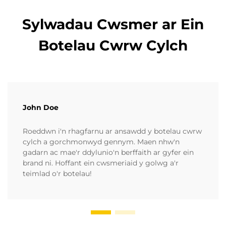
Sylwadau Cwsmer ar Ein
Botelau Cwrw Cylch
John Doe
Roeddwn i'n rhagfarnu ar ansawdd y botelau cwrw
cylch a gorchmonwyd gennym. Maen nhw'n
gadarn ac mae'r ddylunio'n berffaith ar gyfer ein
brand ni. Hoffant ein cwsmeriaid y golwg a'r
teimlad o'r botelau!