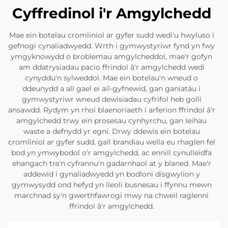
Cyffredinol i'r Amgylchedd
Mae ein botelau cromliniol ar gyfer sudd wedi'u hwyluso i
gefnogi cynaliadwyedd. Wrth i gymwystyriwr fynd yn fwy
ymgyknowydd o broblemau amgylcheddol, mae'r gofyn
am ddatrysiadau pacio ffrindol â'r amgylchedd wedi
cynyddu'n sylweddol. Mae ein botelau'n wneud o
ddeunydd a all gael ei ail-gyfnewid, gan ganiatáu i
gymwystyriwr wneud dewisiadau cyfrifol heb golli
ansawdd. Rydym yn rhoi blaenoriaeth i arferion ffrindol â'r
amgylchedd trwy ein prosesau cynhyrchu, gan leihau
waste a defnydd yr egni. Drwy ddewis ein botelau
cromliniol ar gyfer sudd, gall brandiau wella eu rhaglen fel
bod yn ymwybodol o'r amgylchedd, ac ennill cynulleidfa
ehangach tra'n cyfrannu'n gadarnhaol at y blaned. Mae'r
addewid i gynaliadwyedd yn bodloni disgwylion y
gymwysydd ond hefyd yn lleoli busnesau i ffynnu mewn
marchnad sy'n gwerthfawrogi mwy na chweil raglenni
ffrindol â'r amgylchedd.