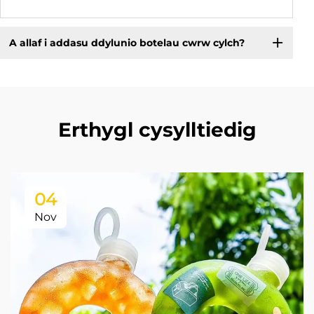
A allaf i addasu ddylunio botelau cwrw cylch?
Erthygl cysylltiedig
04
Nov