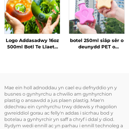
Logo Addasadwy 16oz
botel 250ml siâp sêr o
500ml Botl Te Llaeth
deunydd PET o
Jws PP Botl Yfed â
ansawdd bwyd yn
Chynhyrchion Gresym
gallu cadw su alaeth a
yn Erbyn Donut
diodau chweffredig
ddylunio cymwys i
blant
Mae ein holl adnoddau yn cael eu defnyddio yn y
busnes o gynhyrchu a chwilio am gynhyrchion
plastig o ansawdd a jus plaen plastig. Mae'n
ddechrau ein cynhyrchu trwy ddewis y rhagolion
gwreiddiol gorau ac felly'n addas i sicrhau bod y
botelau a gynhyrchir yn saff a chryf i ddal y diod.
Rydym wedi ennill ac yn parhau i ennill technoleg a