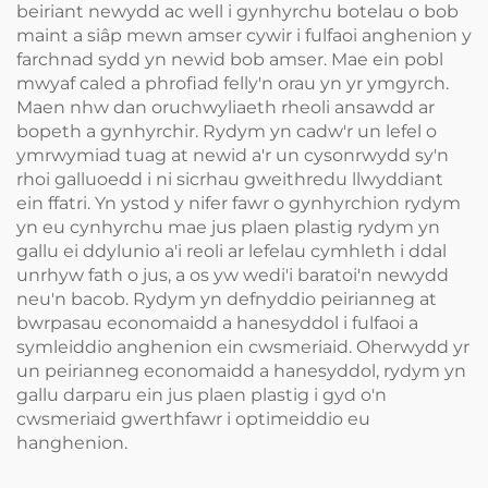
beiriant newydd ac well i gynhyrchu botelau o bob
maint a siâp mewn amser cywir i fulfaoi anghenion y
farchnad sydd yn newid bob amser. Mae ein pobl
mwyaf caled a phrofiad felly'n orau yn yr ymgyrch.
Maen nhw dan oruchwyliaeth rheoli ansawdd ar
bopeth a gynhyrchir. Rydym yn cadw'r un lefel o
ymrwymiad tuag at newid a'r un cysonrwydd sy'n
rhoi galluoedd i ni sicrhau gweithredu llwyddiant
ein ffatri. Yn ystod y nifer fawr o gynhyrchion rydym
yn eu cynhyrchu mae jus plaen plastig rydym yn
gallu ei ddylunio a'i reoli ar lefelau cymhleth i ddal
unrhyw fath o jus, a os yw wedi'i baratoi'n newydd
neu'n bacob. Rydym yn defnyddio peirianneg at
bwrpasau economaidd a hanesyddol i fulfaoi a
symleiddio anghenion ein cwsmeriaid. Oherwydd yr
un peirianneg economaidd a hanesyddol, rydym yn
gallu darparu ein jus plaen plastig i gyd o'n
cwsmeriaid gwerthfawr i optimeiddio eu
hanghenion.