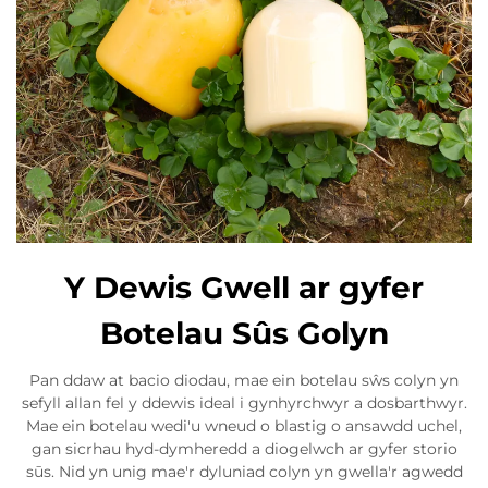
Y Dewis Gwell ar gyfer
Botelau Sûs Golyn
Pan ddaw at bacio diodau, mae ein botelau sŵs colyn yn
sefyll allan fel y ddewis ideal i gynhyrchwyr a dosbarthwyr.
Mae ein botelau wedi'u wneud o blastig o ansawdd uchel,
gan sicrhau hyd-dymheredd a diogelwch ar gyfer storio
sūs. Nid yn unig mae'r dyluniad colyn yn gwella'r agwedd