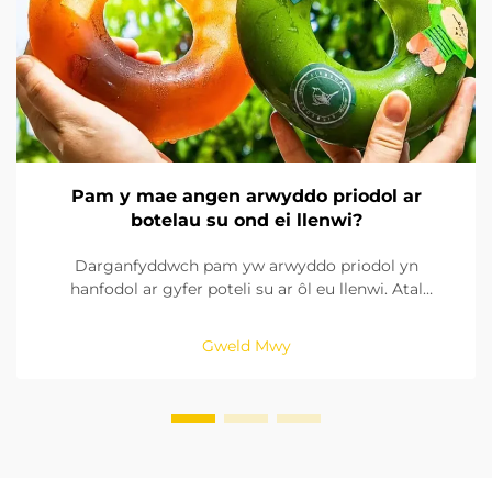
Pam y mae angen arwyddo priodol ar
botelau su ond ei llenwi?
Darganfyddwch pam yw arwyddo priodol yn
hanfodol ar gyfer poteli su ar ôl eu llenwi. Atal
llygredd, hybu bywyd silff, a sicrhau diogelwch y
cynnyrch gyda datrysiadau arwyddo dibynadwy.
Gweld Mwy
Dysgwch fwy nawr.