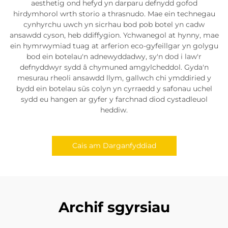
aesthetig ond hefyd yn darparu defnydd gofod
hirdymhorol wrth storio a thrasnudo. Mae ein technegau
cynhyrchu uwch yn sicrhau bod pob botel yn cadw
ansawdd cyson, heb ddiffygion. Ychwanegol at hynny, mae
ein hymrwymiad tuag at arferion eco-gyfeillgar yn golygu
bod ein botelau'n adnewyddadwy, sy'n dod i law'r
defnyddwyr sydd â chymuned amgylcheddol. Gyda'n
mesurau rheoli ansawdd llym, gallwch chi ymddiried y
bydd ein botelau sūs colyn yn cyrraedd y safonau uchel
sydd eu hangen ar gyfer y farchnad diod cystadleuol
heddiw.
Cais am Darganfyddiad
Archif sgyrsiau