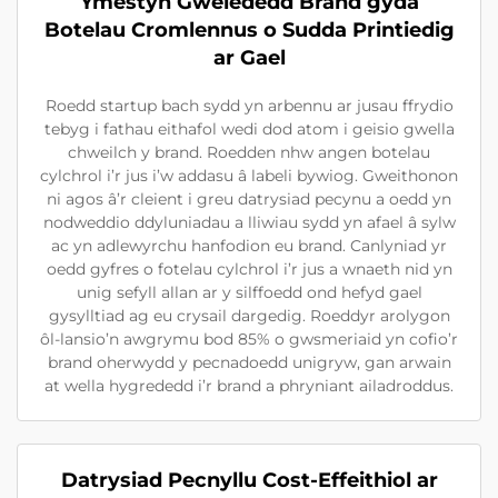
Ymestyn Gwelededd Brand gyda
Botelau Cromlennus o Sudda Printiedig
ar Gael
Roedd startup bach sydd yn arbennu ar jusau ffrydio
tebyg i fathau eithafol wedi dod atom i geisio gwella
chweilch y brand. Roedden nhw angen botelau
cylchrol i’r jus i’w addasu â labeli bywiog. Gweithonon
ni agos â’r cleient i greu datrysiad pecynu a oedd yn
nodweddio ddyluniadau a lliwiau sydd yn afael â sylw
ac yn adlewyrchu hanfodion eu brand. Canlyniad yr
oedd gyfres o fotelau cylchrol i’r jus a wnaeth nid yn
unig sefyll allan ar y silffoedd ond hefyd gael
gysylltiad ag eu crysail dargedig. Roeddyr arolygon
ôl-lansio’n awgrymu bod 85% o gwsmeriaid yn cofio’r
brand oherwydd y pecnadoedd unigryw, gan arwain
at wella hygrededd i’r brand a phryniant ailadroddus.
Datrysiad Pecnyllu Cost-Effeithiol ar