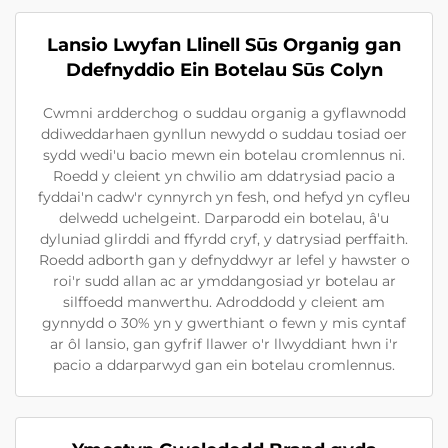
Lansio Lwyfan Llinell Sūs Organig gan
Ddefnyddio Ein Botelau Sūs Colyn
Cwmni ardderchog o suddau organig a gyflawnodd
ddiweddarhaen gynllun newydd o suddau tosiad oer
sydd wedi'u bacio mewn ein botelau cromlennus ni.
Roedd y cleient yn chwilio am ddatrysiad pacio a
fyddai'n cadw'r cynnyrch yn fesh, ond hefyd yn cyfleu
delwedd uchelgeint. Darparodd ein botelau, â'u
dyluniad glirddi and ffyrdd cryf, y datrysiad perffaith.
Roedd adborth gan y defnyddwyr ar lefel y hawster o
roi'r sudd allan ac ar ymddangosiad yr botelau ar
silffoedd manwerthu. Adroddodd y cleient am
gynnydd o 30% yn y gwerthiant o fewn y mis cyntaf
ar ôl lansio, gan gyfrif llawer o'r llwyddiant hwn i'r
pacio a ddarparwyd gan ein botelau cromlennus.