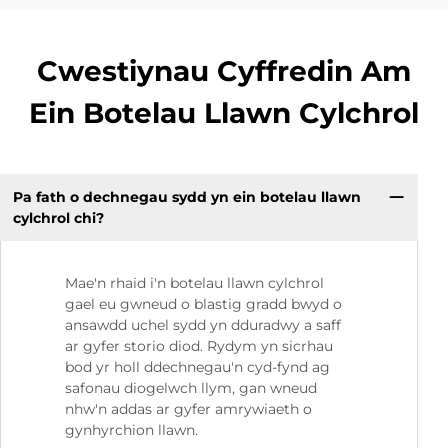
Cwestiynau Cyffredin Am
Ein Botelau Llawn Cylchrol
Pa fath o dechnegau sydd yn ein botelau llawn
cylchrol chi?
Mae'n rhaid i'n botelau llawn cylchrol
gael eu gwneud o blastig gradd bwyd o
ansawdd uchel sydd yn dduradwy a saff
ar gyfer storio diod. Rydym yn sicrhau
bod yr holl ddechnegau'n cyd-fynd ag
safonau diogelwch llym, gan wneud
nhw'n addas ar gyfer amrywiaeth o
gynhyrchion llawn.