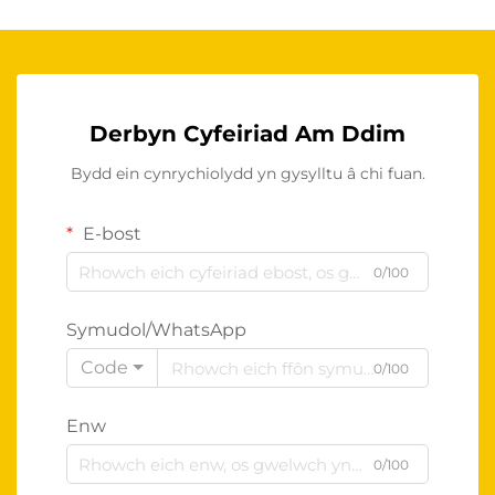
Derbyn Cyfeiriad Am Ddim
Bydd ein cynrychiolydd yn gysylltu â chi fuan.
E-bost
0/100
Symudol/WhatsApp
Code
0/100
Enw
0/100