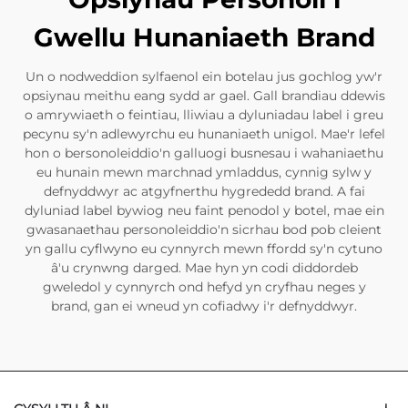
Gwellu Hunaniaeth Brand
Un o nodweddion sylfaenol ein botelau jus gochlog yw'r
opsiynau meithu eang sydd ar gael. Gall brandiau ddewis
o amrywiaeth o feintiau, lliwiau a dyluniadau label i greu
pecynu sy'n adlewyrchu eu hunaniaeth unigol. Mae'r lefel
hon o bersonoleiddio'n galluogi busnesau i wahaniaethu
eu hunain mewn marchnad ymladdus, cynnig sylw y
defnyddwyr ac atgyfnerthu hygrededd brand. A fai
dyluniad label bywiog neu faint penodol y botel, mae ein
gwasanaethau personoleiddio'n sicrhau bod pob cleient
yn gallu cyflwyno eu cynnyrch mewn ffordd sy'n cytuno
â'u crynwng darged. Mae hyn yn codi diddordeb
gweledol y cynnyrch ond hefyd yn cryfhau neges y
brand, gan ei wneud yn cofiadwy i'r defnyddwyr.