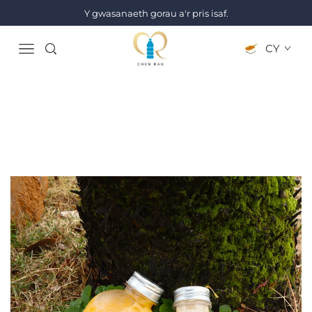
Y gwasanaeth gorau a'r pris isaf.
CY