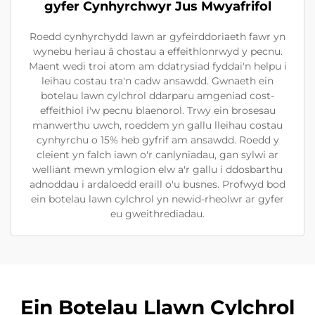
gyfer Cynhyrchwyr Jus Mwyafrifol
Roedd cynhyrchydd lawn ar gyfeirddoriaeth fawr yn
wynebu heriau â chostau a effeithlonrwyd y pecnu.
Maent wedi troi atom am ddatrysiad fyddai'n helpu i
leihau costau tra'n cadw ansawdd. Gwnaeth ein
botelau lawn cylchrol ddarparu amgeniad cost-
effeithiol i'w pecnu blaenorol. Trwy ein brosesau
manwerthu uwch, roeddem yn gallu lleihau costau
cynhyrchu o 15% heb gyfrif am ansawdd. Roedd y
cleient yn falch iawn o'r canlyniadau, gan sylwi ar
welliant mewn ymlogion elw a'r gallu i ddosbarthu
adnoddau i ardaloedd eraill o'u busnes. Profwyd bod
ein botelau lawn cylchrol yn newid-rheolwr ar gyfer
eu gweithrediadau.
Ein Botelau Llawn Cylchrol