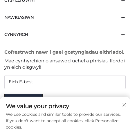
CYSYLLTU Â NI
NAWIGASIWN
CYNNYRCH
Cofrestrwch nawr i gael gostyngiadau eithriadol.
Mae cynhyrchion o ansawdd uchel a phrisiau fforddi
yn eich disgwyl!
Eich E-bost
Subscribe
We value your privacy
We use cookies and similar tools to provide our services.
If you don't want to accept all cookies, click Personalize
cookies.
DILYNWN NI