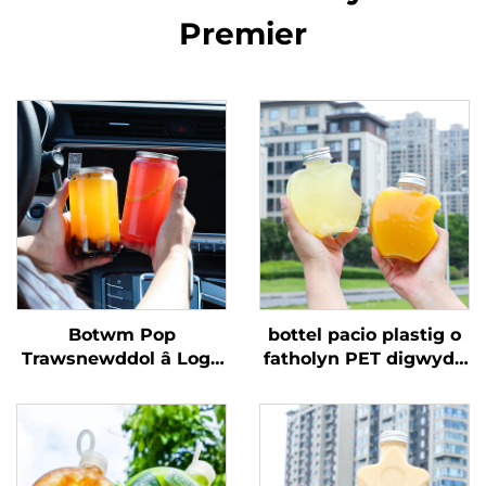
Premier
Botwm Pop
bottel pacio plastig o
Trawsnewddol â Logo
fatholyn PET digwydd
Plastig PET 330ml ar
daioniad 300ml yn
gyfer yfed a jusg â
siâp afal, gall ddal
logo addasadwy
sudd a yfedion,
cynllun creadigol i
blant