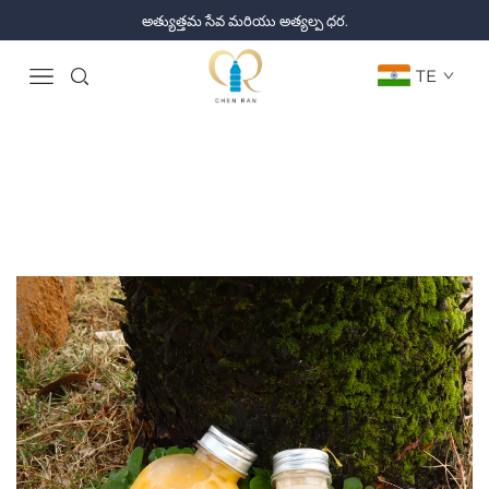
అత్యుత్తమ సేవ మరియు అత్యల్ప ధర.
TE