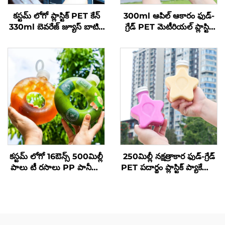
కస్టమ్ లోగో ప్లాస్టిక్ PET కేన్
300ml ఆపిల్ ఆకారం ఫుడ్-
330ml బెవరేజ్ జ్యూస్ బాటిల్
గ్రేడ్ PET మెటీరియల్ ప్లాస్టిక్
ట్రాన్స్‌పరెంట్ పాప్ కేన్
ప్యాకేజింగ్ సీసా రసం మరియు
పానీయాలను నిలుపుకోగలదు,
సృజనాత్మక డిజైన్, పిల్లలకు
నచ్చేది
కస్టమ్ లోగో 16ఔన్స్ 500మిల్లీ
250మిల్లీ నక్షత్రాకార ఫుడ్-గ్రేడ్
పాలు టీ రసాలు PP పానీయ
PET పదార్థం ప్లాస్టిక్ ప్యాకేజింగ్
సీసా వేడి నిరోధకత డోనట్ సీసా
సీసా పండు రసాలు మరియు
పానీయాలను నిల్వ
చేయగలదు, సృజనాత్మక డిజైన్,
పిల్లలకు ఇష్టమైనది