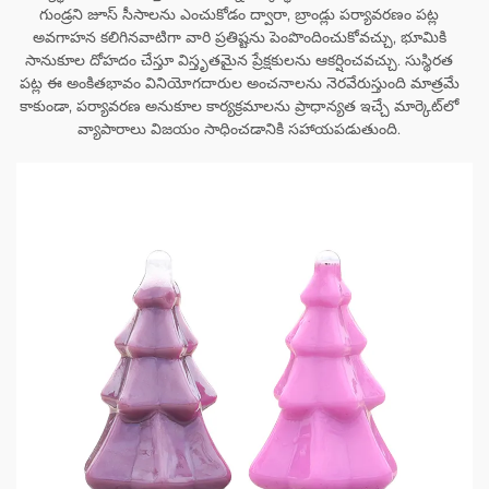
గుండ్రని జూస్ సీసాలను ఎంచుకోడం ద్వారా, బ్రాండ్లు పర్యావరణం పట్ల
అవగాహన కలిగినవాటిగా వారి ప్రతిష్టను పెంపొందించుకోవచ్చు, భూమికి
సానుకూల దోహదం చేస్తూ విస్తృతమైన ప్రేక్షకులను ఆకర్షించవచ్చు. సుస్థిరత
పట్ల ఈ అంకితభావం వినియోగదారుల అంచనాలను నెరవేరుస్తుంది మాత్రమే
కాకుండా, పర్యావరణ అనుకూల కార్యక్రమాలను ప్రాధాన్యత ఇచ్చే మార్కెట్‌లో
వ్యాపారాలు విజయం సాధించడానికి సహాయపడుతుంది.