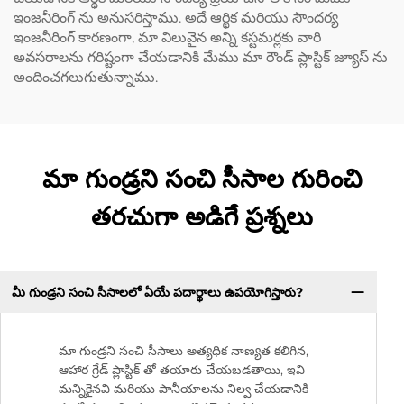
ఇంజనీరింగ్ ను అనుసరిస్తాము. అదే ఆర్థిక మరియు సౌందర్య
ఇంజనీరింగ్ కారణంగా, మా విలువైన అన్ని కస్టమర్లకు వారి
అవసరాలను గరిష్టంగా చేయడానికి మేము మా రౌండ్ ప్లాస్టిక్ జ్యూస్ ను
అందించగలుగుతున్నాము.
మా గుండ్రని సంచి సీసాల గురించి
తరచుగా అడిగే ప్రశ్నలు
మీ గుండ్రని సంచి సీసాలలో ఏయే పదార్థాలు ఉపయోగిస్తారు?
మా గుండ్రని సంచి సీసాలు అత్యధిక నాణ్యత కలిగిన,
ఆహార గ్రేడ్ ప్లాస్టిక్ తో తయారు చేయబడతాయి, ఇవి
మన్నికైనవి మరియు పానీయాలను నిల్వ చేయడానికి