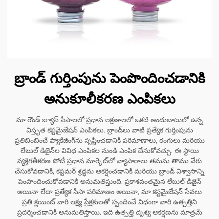
బ్రాండ్ గుర్తింపును పెంపొందించడానికి
అనుకూలీకరణ ఎంపికలు
మా రౌండ్ జ్యూస్ సీసాలలో ప్రధాన లక్షణాలలో ఒకటి అందుబాటులో ఉన్న
విస్తృత కస్టమైజేషన్ ఎంపికలు. బ్రాండ్‌లు వాటి ప్రత్యేక గుర్తింపును
ప్రతిబింబించే ప్యాకేజింగ్‌ను సృష్టించడానికి పరిమాణాలు, రంగులు మరియు
లేబుల్ డిజైన్‌ల వివిధ ఎంపికల నుండి ఎంపిక చేసుకోవచ్చు. ఈ స్థాయి
వ్యక్తిగతీకరణ పోటీ ప్రధాన మార్కెట్‌లో వ్యాపారాలు తమను తాము వేరు
చేసుకోవడానికి, కస్టమర్ శ్రద్ధను ఆకర్షించడానికి మరియు బ్రాండ్ విశ్వాసాన్ని
పెంపొందించుకోవడానికి అనుమతిస్తుంది. ప్రకాశవంతమైన లేబుల్ డిజైన్
అయినా లేదా ప్రత్యేక సీసా పరిమాణం అయినా, మా కస్టమైజేషన్ సేవలు
ప్రతి క్లయింట్ వారి లక్ష్య ప్రేక్షకులతో స్పందించే విధంగా వారి ఉత్పత్తిని
ప్రదర్శించడానికి అనుమతిస్తాయి. ఇది ఉత్పత్తి దృశ్య ఆకర్షణను మాత్రమే