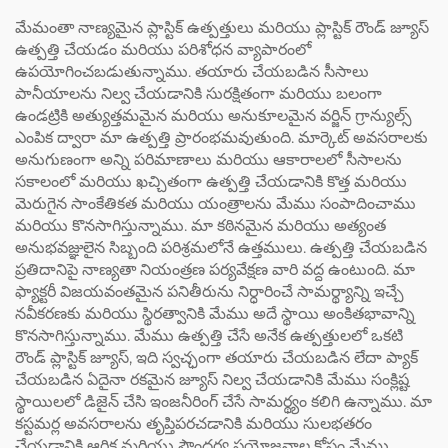
మేమంతా నాణ్యమైన ప్లాస్టిక్ ఉత్పత్తులు మరియు ప్లాస్టిక్ రౌండ్ జ్యూస్
ఉత్పత్తి చేయడం మరియు పరిశోధన వ్యాపారంలో
ఉపయోగించబడుతున్నాము. తయారు చేయబడిన సీసాలు
పానీయాలను నిల్వ చేయడానికి సురక్షితంగా మరియు బలంగా
ఉండట్రికి అత్యుత్తమమైన మరియు అనుకూలమైన వర్జిన్ గ్రాన్యుల్స్
ఎంపిక ద్వారా మా ఉత్పత్తి ప్రారంభమవుతుంది. మార్కెట్ అవసరాలకు
అనుగుణంగా అన్ని పరిమాణాలు మరియు ఆకారాలలో సీసాలను
సకాలంలో మరియు ఖచ్చితంగా ఉత్పత్తి చేయడానికి కొత్త మరియు
మెరుగైన సాంకేతికత మరియు యంత్రాలను మేము సంపాదించాము
మరియు కొనసాగిస్తున్నాము. మా కఠినమైన మరియు అత్యంత
అనుభవజ్ఞులైన సిబ్బంది పరిశ్రమలోనే ఉత్తములు. ఉత్పత్తి చేయబడిన
ప్రతిదానిపై నాణ్యతా నియంత్రణ పర్యవేక్షణ వారి వద్ద ఉంటుంది. మా
ఫ్యాక్టరీ విజయవంతమైన పనితీరును నిర్ధారించే సామర్థ్యాన్ని ఇచ్చే
నవీకరణకు మరియు స్థిరత్వానికి మేము అదే స్థాయి అంకితభావాన్ని
కొనసాగిస్తున్నాము. మేము ఉత్పత్తి చేసే అనేక ఉత్పత్తులలో ఒకటి
రౌండ్ ప్లాస్టిక్ జ్యూస్, ఇది స్వచ్ఛంగా తయారు చేయబడిన లేదా ప్యాక్
చేయబడిన ఏదైనా రకమైన జ్యూస్ నిల్వ చేయడానికి మేము సంక్లిష్ట
స్థాయిలలో డిజైన్ చేసి ఇంజనీరింగ్ చేసే సామర్థ్యం కలిగి ఉన్నాము. మా
కస్టమర్ల అవసరాలను తృప్తిపరచడానికి మరియు సులభతరం
చేయడానికి ఆర్థిక మరియు సౌందర్య ప్రయోజనాల కోసం మేము