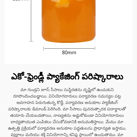
ఎకో-ఫ్రెండ్లీ ప్యాకేజింగ్ పరిష్కారాలు
మా గుండ్రని జూస్ సీసాలు సుస్థిరతను దృష్టిలో ఉంచుకుని
రూపొందించబడ్డాయి. వినియోగదారులు పర్యావరణ సమస్యల పట్ల
అవగాహన పెరుగుతున్న కొద్దీ, పర్యావరణ అనుకూల ప్యాకేజింగ్
పరిష్కారాలకు డిమాండ్ పెరిగింది. మా సీసాలు పునరుత్పాదక పదార్థాలతో
తయారు చేయబడతాయి, నాణ్యతను అడ్డుకోకుండా వినియోగదారులు
బాధ్యతాయుత ఎంపికలు చేసుకోవడానికి అనుమతిస్తాయి. మేము మా
ఉత్పత్తి ప్రక్రియలో పర్యావరణ అనుకూల పద్ధతులను ప్రాధాన్యత ఇస్తాము,
వ్యర్థాలు మరియు శక్తి వినియోగాన్ని కనిష్ఠ స్థాయిలో ఉంచుతాము. మా