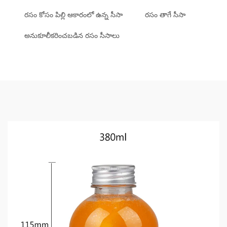
రసం కోసం పిల్లి ఆకారంలో ఉన్న సీసా
రసం తాగే సీసా
అనుకూలీకరించబడిన రసం సీసాలు