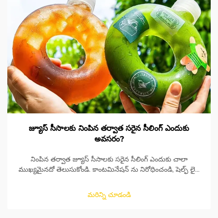
జ్యూస్ సీసాలకు నింపిన తర్వాత సరైన సీలింగ్ ఎందుకు
అవసరం?
నింపిన తర్వాత జ్యూస్ సీసాలకు సరైన సీలింగ్ ఎందుకు చాలా
ముఖ్యమైనదో తెలుసుకోండి. కాంటమినేషన్ ను నిరోధించండి, షెల్ఫ్ లైఫ్
ని పొడిగించండి మరియు విశ్వసనీయమైన సీలింగ్ పరిష్కారాలతో
ఉత్పత్తి భద్రతను నిర్ధారించుకోండి. ఇప్పుడే మరింత తెలుసుకోండి.
మరిన్ని చూడండి