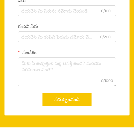
పేరు
0/100
కంపెనీ పేరు
0/200
సందేశం
0/1000
సమర్పించండి