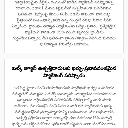
ఆకర్షణీయమైన డిజైన్లు, రంగులతో కూడిన ప్యాకేజింగ్ పరిష్కారాన్ని
రూపొందించడానికి మేము కస్టమర్‌తో సన్నిహితంగా పనిచేశాము.
ఫలితంగా, షెల్ఫ్‌లపై కేవలం కనిపించడమే కాకుండా, వారి లక్ష్య
ప్రేక్షకులతో సంబంధాన్ని కలిగి ఉన్న గుండ్రటి రసపు సీసాల సిరీస్
ఏర్పడింది. ప్రారంభం తర్వాత నిర్వహించిన సర్వేల ప్రకారం, ప్రత్యేకమైన
ప్యాకేజింగ్ కారణంగా 85% మంది కస్టమర్లు బ్రాండ్‌ను
గుర్తుచేసుకున్నారు, దీని ఫలితంగా బ్రాండ్ విశ్వాసం పెరిగింది మరియు
పునరావృత కొనుగోళ్లు జరిగాయి.
బల్క్ జ్యూస్ ఉత్పత్తిదారులకు ఖర్చు-ప్రభావవంతమైన
ప్యాకేజింగ్ పరిష్కారం
ఒక పెద్ద స్థాయి సంచి తయారీదారుడు ప్యాకేజింగ్ ఖర్చులు మరియు
సమర్థతతో సవాళ్లను ఎదుర్కొంటున్నాడు. నాణ్యతను కాపాడుకుంటూ
ఖర్చులను తగ్గించడానికి సహాయపడే పరిష్కారాన్ని వారు మాకు
అడిగారు. మా గుండ్రని సంచి సీసాలు వారి గత ప్యాకేజింగ్‌కు ఖర్చు-
సమర్థవంతమైన ప్రత్యామ్నాయాన్ని అందించాయి. మా అధునాతన
ఉత్పత్తి ప్రక్రియల ద్వారా నాణ్యతపై రుణపడకుండా 15% ఉత్పత్తి
ఖర్చులను తగ్గించగలిగాం. ఫలితాలతో కస్టమర్ చాలా సంతోషించాడు,