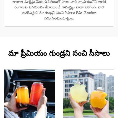
లాభాల మార్జిన్లు మెరుగుపడటంతో పాటు వారి వ్యాపారంలోని ఇతర
రంగాలకు వనరులను కేటాయించే సామర్థ్యం కూడా పెరిగింది. వారి
ఆపరేషన్లకు మా గుండ్రని సంచి సీసాలు గేమ్-ఛేంజర్‌గా
నిరూపితమయ్యాయి.
మా ప్రీమియం గుండ్రని సంచి సీసాలు