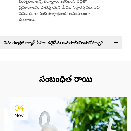
సురక్షితం. అన్ని పదార్థాలు కఠినమైన భద్రతా
ప్రమాణాలను పాటిస్తాయని మేము నిర్ధారిస్తాము, ఇవి
వివిధ రకాల సంచి ఉత్పత్తులకు అనుకూలంగా
ఉంటాయి.
నేను గుండ్రటి జ్యూస్ సీసాల డిజైన్‌ను అనుకూలీకరించుకోవచ్చా?
సంబంధిత రాయి
04
Nov