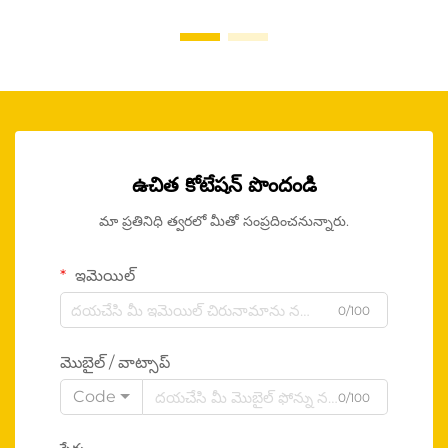
ఉచిత కోటేషన్ పొందండి
మా ప్రతినిధి త్వరలో మీతో సంప్రదించనున్నారు.
ఇమెయిల్
0/100
మొబైల్ / వాట్సాప్
Code
0/100