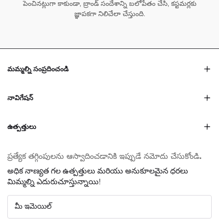
పెంచినట్లుగా కాకుండా, బ్రాండ్ సందేశాన్ని బలోపేతం చేసి, కస్టమర్లకు
జ్ఞాపకగా నిలిచేలా చేస్తుంది.
మమ్మల్ని సంప్రదించండి
నావిగేషన్
ఉత్పత్తులు
ప్రత్యేక తగ్గింపులను ఆస్వాదించడానికి ఇప్పుడే నమోదు చేసుకోండి.
అధిక నాణ్యత గల ఉత్పత్తులు మరియు అనుకూలమైన ధరలు
మిమ్మల్ని ఎదురుచూస్తున్నాయి!
మీ ఇమెయిల్