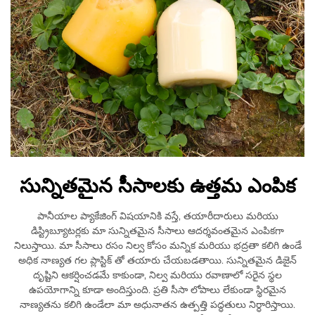
సున్నితమైన సీసాలకు ఉత్తమ ఎంపిక
పానీయాల ప్యాకేజింగ్ విషయానికి వస్తే, తయారీదారులు మరియు
డిస్ట్రిబ్యూటర్లకు మా సున్నితమైన సీసాలు ఆదర్శవంతమైన ఎంపికగా
నిలుస్తాయి. మా సీసాలు రసం నిల్వ కోసం మన్నిక మరియు భద్రతా కలిగి ఉండే
అధిక నాణ్యత గల ప్లాస్టిక్ తో తయారు చేయబడతాయి. సున్నితమైన డిజైన్
దృష్టిని ఆకర్షించడమే కాకుండా, నిల్వ మరియు రవాణాలో సరైన స్థల
ఉపయోగాన్ని కూడా అందిస్తుంది. ప్రతి సీసా లోపాలు లేకుండా స్థిరమైన
నాణ్యతను కలిగి ఉండేలా మా అధునాతన ఉత్పత్తి పద్ధతులు నిర్ధారిస్తాయి.