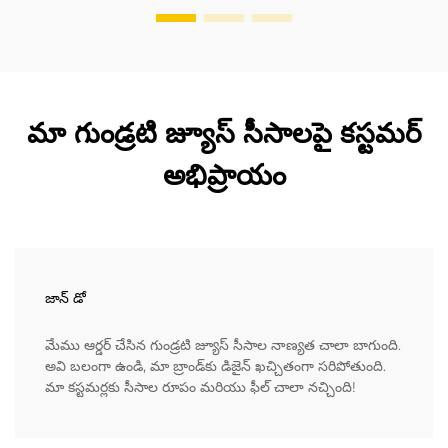
మా గుండ్రటి జ్యూస్ సీసాలపై కస్టమర్
అభిప్రాయం
జాన్ డో
మేము ఆర్డర్ చేసిన గుండ్రటి జ్యూస్ సీసాల నాణ్యత చాలా బాగుంది.
అవి బలంగా ఉండి, మా బ్రాండ్‌కు డిజైన్ ఖచ్చితంగా సరిపోతుంది.
మా కస్టమర్లకు సీసాల రూపం మరియు ఫీల్ చాలా నచ్చింది!