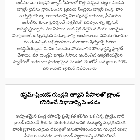
ఇటీవల మా గుండ్రని జ్యూస్ సీసాలలో కొత్త రకమైన చల్లగా పిండిన
జ్యూస్ లైన్‌ను ప్రారంభించిన ప్రముఖ సేంద్రియ జ్యూస్ సంస్థ. వారి
ఉత్పత్తి యొక్క తాజాతనాన్ని నిలుపునట్లే కాకుండా, ప్రీమియం
ఇమేజ్‌ను కూడా ప్రదర్శించే ప్యాకేజింగ్ పరిష్కారాన్ని కస్టమర్
అన్వేషిస్తున్నారు. మా సీసాలు వాటి స్లీక్ డిజైన్ మరియు బలమైన
నిర్మాణంతో, ఖచ్చితమైన పరిష్కారాన్ని అందించాయి. వినియోగదారుల
నుండి వచ్చిన అభిప్రాయాలు దుకాణాల షెల్ఫ్‌లపై సీసాల
ఆకర్షణీయమైన రూపం మరియు పోయడానికి సౌలభ్యాన్ని హైలైట్
చేశాయి. మా గుండ్రని జ్యూస్ సీసాలు అందించిన ఆకర్షణీయమైన
ప్యాకేజింగ్ కారణంగా ప్రారంభమైన మొదటి నెలలోనే అమ్మకాలు 30%
పెరిగాయని కస్టమర్ నివేదించారు.
కస్టమ్-ప్రింటెడ్ గుండ్రని జ్యూస్ సీసాలతో బ్రాండ్
కనిపించే విధానాన్ని పెంచడం
అద్భుతమైన పండ్ల రసాలపై ప్రత్యేకత కలిగిన ఒక చిన్న స్టార్టప్, వారి
బ్రాండ్ కనిపించే తీరును మెరుగుపరచడానికి మమ్మల్ని సంప్రదించింది.
వారికి ప్రకాశవంతమైన లేబుళ్లతో అనుకూలీకరించదగిన గుండ్రటి రసపు
సీసాలు అవసరం. వారి బ్రాండ్ స్వభావాన్ని ప్రతిబింబించే