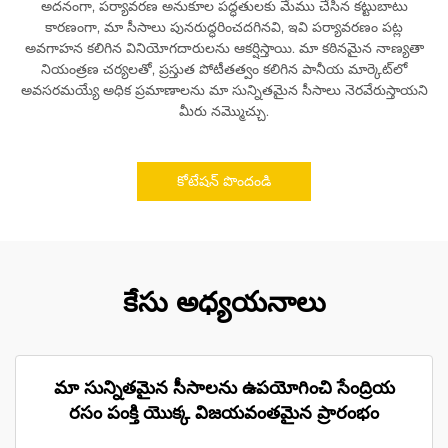
అదనంగా, పర్యావరణ అనుకూల పద్ధతులకు మేము చేసిన కట్టుబాటు
కారణంగా, మా సీసాలు పునరుద్ధరించదగినవి, ఇవి పర్యావరణం పట్ల
అవగాహన కలిగిన వినియోగదారులను ఆకర్షిస్తాయి. మా కఠినమైన నాణ్యతా
నియంత్రణ చర్యలతో, ప్రస్తుత పోటీతత్వం కలిగిన పానీయ మార్కెట్‌లో
అవసరమయ్యే అధిక ప్రమాణాలను మా సున్నితమైన సీసాలు నెరవేరుస్తాయని
మీరు నమ్మొచ్చు.
కోటేషన్ పొందండి
కేసు అధ్యయనాలు
మా సున్నితమైన సీసాలను ఉపయోగించి సేంద్రియ
రసం పంక్తి యొక్క విజయవంతమైన ప్రారంభం