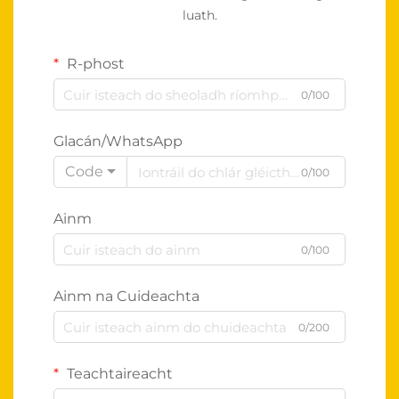
luath.
R-phost
0/100
Glacán/WhatsApp
Code
0/100
Ainm
0/100
Ainm na Cuideachta
0/200
Teachtaireacht