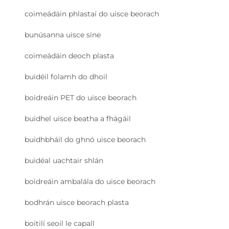
coimeádáin phlastaí do uisce beorach
bunúsanna uisce síne
coimeádáin deoch plasta
buidéil folamh do dhoil
boidreáin PET do uisce beorach
buidhel uisce beatha a fhágáil
buidhbháil do ghnó uisce beorach
buidéal uachtair shlán
boidreáin ambalála do uisce beorach
bodhrán uisce beorach plasta
boitilí seoil le capall