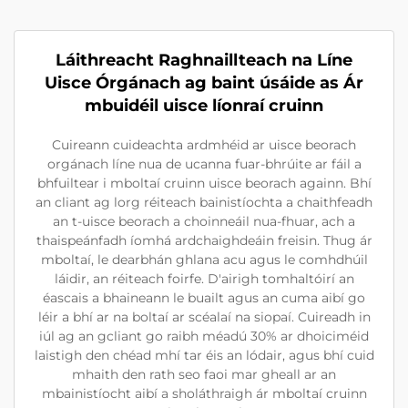
Láithreacht Raghnaillteach na Líne
Uisce Órgánach ag baint úsáide as Ár
mbuidéil uisce líonraí cruinn
Cuireann cuideachta ardmhéid ar uisce beorach
orgánach líne nua de ucanna fuar-bhrúite ar fáil a
bhfuiltear i mboltaí cruinn uisce beorach againn. Bhí
an cliant ag lorg réiteach bainistíochta a chaithfeadh
an t-uisce beorach a choinneáil nua-fhuar, ach a
thaispeánfadh íomhá ardchaighdeáin freisin. Thug ár
mboltaí, le dearbhán ghlana acu agus le comhdhúil
láidir, an réiteach foirfe. D'airigh tomhaltóirí an
éascais a bhaineann le buailt agus an cuma aibí go
léir a bhí ar na boltaí ar scéalaí na siopaí. Cuireadh in
iúl ag an gcliant go raibh méadú 30% ar dhoiciméid
laistigh den chéad mhí tar éis an lódair, agus bhí cuid
mhaith den rath seo faoi mar gheall ar an
mbainistíocht aibí a sholáthraigh ár mboltaí cruinn