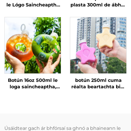
le Lógo Saincheaptha
plasta 300ml de ábhar
330ml do Ólacháin
BIA ar leithis abhlann,
Uachtarach Cléite
in ann uisce beatha
Transparenta
agus óil a shealbhú,
dearadh cruthaitheach
le haghaidh leanbh
Botún 16oz 500ml le
botún 250ml cuma
loga saincheaptha,
réalta beartachta bia-
buíochas, deochanna,
grád PET mórdhóite is
botún plastaigh PP ina
féidir leis inneachar
féidir leis teocht ard a
deochanna agus
sheasmhaint, botún
deochanna innéacsúla
donáid
a choimeád, dearadh
cruthaitheach a
Úsáidtear gach ár bhfórsaí sa ghnó a bhaineann le