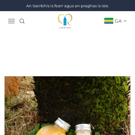
An tseirbhís is fearr agus an praghas is ísle.
GA