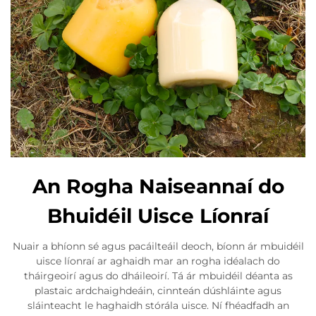
An Rogha Naiseannaí do
Bhuidéil Uisce Líonraí
Nuair a bhíonn sé agus pacáilteáil deoch, bíonn ár mbuidéil
uisce líonraí ar aghaidh mar an rogha idéalach do
tháirgeoirí agus do dháileoirí. Tá ár mbuidéil déanta as
plastaic ardchaighdeáin, cinnteán dúshláinte agus
sláinteacht le haghaidh stórála uisce. Ní fhéadfadh an