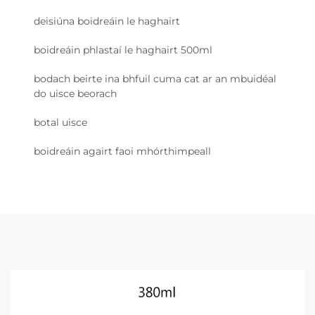
deisiúna boidreáin le haghairt
boidreáin phlastaí le haghairt 500ml
bodach beirte ina bhfuil cuma cat ar an mbuidéal
do uisce beorach
botal uisce
boidreáin agairt faoi mhórthimpeall