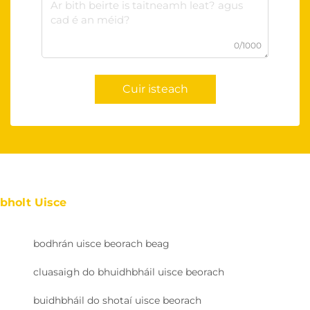
0/1000
Cuir isteach
bholt Uisce
bodhrán uisce beorach beag
cluasaigh do bhuidhbháil uisce beorach
buidhbháil do shotaí uisce beorach