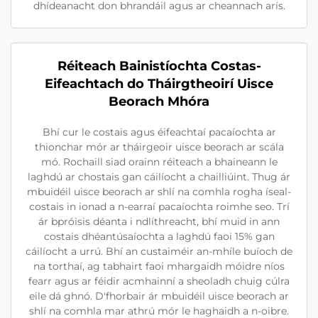
dhídeanacht don bhrandáil agus ar cheannach arís.
Réiteach Bainistíochta Costas-
Eifeachtach do Tháirgtheoirí Uisce
Beorach Mhóra
Bhí cur le costais agus éifeachtaí pacaíochta ar
thionchar mór ar tháirgeoir uisce beorach ar scála
mó. Rochaill siad orainn réiteach a bhaineann le
laghdú ar chostais gan cáilíocht a chailliúint. Thug ár
mbuidéil uisce beorach ar shlí na comhla rogha íseal-
costais in ionad a n-earraí pacaíochta roimhe seo. Trí
ár bpróisis déanta i ndlíthreacht, bhí muid in ann
costais dhéantúsaíochta a laghdú faoi 15% gan
cáilíocht a urrú. Bhí an custaiméir an-mhíle buíoch de
na torthaí, ag tabhairt faoi mhargaidh móidre níos
fearr agus ar féidir acmhainní a sheoladh chuig cúlra
eile dá ghnó. D'fhorbair ár mbuidéil uisce beorach ar
shlí na comhla mar athrú mór le haghaidh a n-oibre.