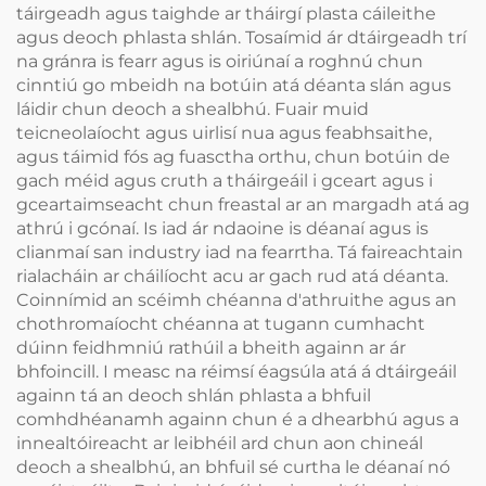
bhuailfidh páistí
táirgeadh agus taighde ar tháirgí plasta cáileithe
agus deoch phlasta shlán. Tosaímid ár dtáirgeadh trí
na gránra is fearr agus is oiriúnaí a roghnú chun
cinntiú go mbeidh na botúin atá déanta slán agus
láidir chun deoch a shealbhú. Fuair muid
teicneolaíocht agus uirlisí nua agus feabhsaithe,
agus táimid fós ag fuasctha orthu, chun botúin de
gach méid agus cruth a tháirgeáil i gceart agus i
gceartaimseacht chun freastal ar an margadh atá ag
athrú i gcónaí. Is iad ár ndaoine is déanaí agus is
clianmaí san industry iad na fearrtha. Tá faireachtain
rialacháin ar cháilíocht acu ar gach rud atá déanta.
Coinnímid an scéimh chéanna d'athruithe agus an
chothromaíocht chéanna at tugann cumhacht
dúinn feidhmniú rathúil a bheith againn ar ár
bhfoincill. I measc na réimsí éagsúla atá á dtáirgeáil
againn tá an deoch shlán phlasta a bhfuil
comhdhéanamh againn chun é a dhearbhú agus a
innealtóireacht ar leibhéil ard chun aon chineál
deoch a shealbhú, an bhfuil sé curtha le déanaí nó