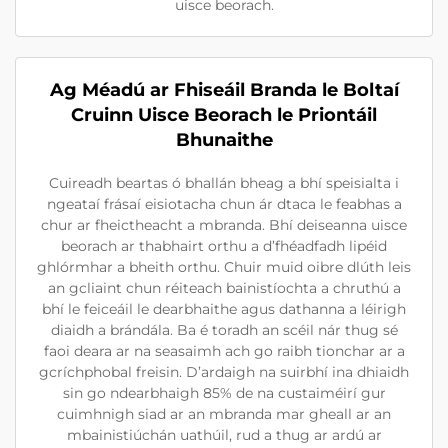
uisce beorach.
Ag Méadú ar Fhiseáil Branda le Boltaí
Cruinn Uisce Beorach le Priontáil
Bhunaithe
Cuireadh beartas ó bhallán bheag a bhí speisialta i
ngeataí frásaí eisiotacha chun ár dtaca le feabhas a
chur ar fheictheacht a mbranda. Bhí deiseanna uisce
beorach ar thabhairt orthu a d’fhéadfadh lipéid
ghlórmhar a bheith orthu. Chuir muid oibre dlúth leis
an gcliaint chun réiteach bainistíochta a chruthú a
bhí le feiceáil le dearbhaithe agus dathanna a léirigh
diaidh a brándála. Ba é toradh an scéil nár thug sé
faoi deara ar na seasaimh ach go raibh tionchar ar a
gcríchphobal freisin. D’ardaigh na suirbhí ina dhiaidh
sin go ndearbhaigh 85% de na custaiméirí gur
cuimhnigh siad ar an mbranda mar gheall ar an
mbainistiúchán uathúil, rud a thug ar ardú ar