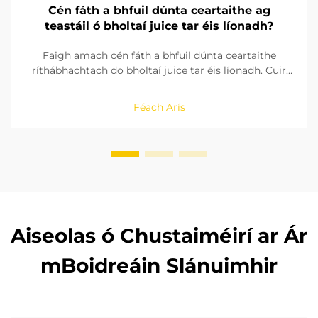
Cén fáth a bhfuil dúnta ceartaithe ag
teastáil ó bholtaí juice tar éis líonadh?
Faigh amach cén fáth a bhfuil dúnta ceartaithe
ríthábhachtach do bholtaí juice tar éis líonadh. Cuir
cosc ar загрязнение, síníóigh fad saol an táirge, agus
cinntigh sláinte an táirge le réitigh dhúntais
Féach Arís
oiriúnacha. Foghlaim níos mó anois.
Aiseolas ó Chustaiméirí ar Ár
mBoidreáin Slánuimhir