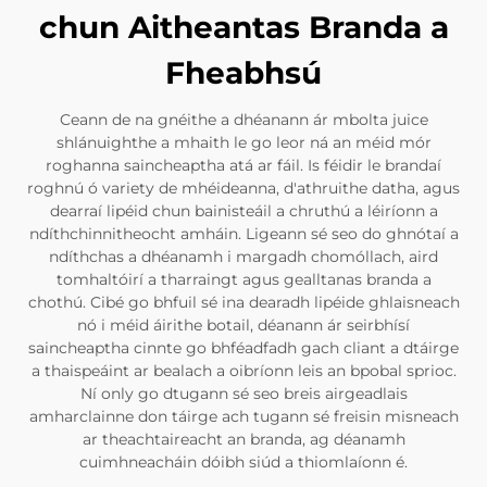
chun Aitheantas Branda a
Fheabhsú
Ceann de na gnéithe a dhéanann ár mbolta juice
shlánuighthe a mhaith le go leor ná an méid mór
roghanna saincheaptha atá ar fáil. Is féidir le brandaí
roghnú ó variety de mhéideanna, d'athruithe datha, agus
dearraí lipéid chun bainisteáil a chruthú a léiríonn a
ndíthchinnitheocht amháin. Ligeann sé seo do ghnótaí a
ndíthchas a dhéanamh i margadh chomóllach, aird
tomhaltóirí a tharraingt agus gealltanas branda a
chothú. Cibé go bhfuil sé ina dearadh lipéide ghlaisneach
nó i méid áirithe botail, déanann ár seirbhísí
saincheaptha cinnte go bhféadfadh gach cliant a dtáirge
a thaispeáint ar bealach a oibríonn leis an bpobal sprioc.
Ní only go dtugann sé seo breis airgeadlais
amharclainne don táirge ach tugann sé freisin misneach
ar theachtaireacht an branda, ag déanamh
cuimhneacháin dóibh siúd a thiomlaíonn é.