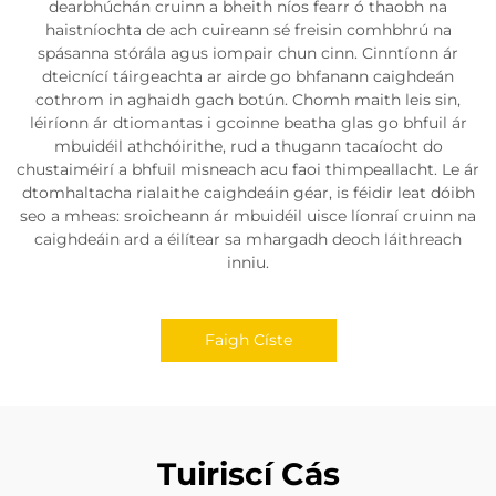
dearbhúchán cruinn a bheith níos fearr ó thaobh na
haistníochta de ach cuireann sé freisin comhbhrú na
spásanna stórála agus iompair chun cinn. Cinntíonn ár
dteicnící táirgeachta ar airde go bhfanann caighdeán
cothrom in aghaidh gach botún. Chomh maith leis sin,
léiríonn ár dtiomantas i gcoinne beatha glas go bhfuil ár
mbuidéil athchóirithe, rud a thugann tacaíocht do
chustaiméirí a bhfuil misneach acu faoi thimpeallacht. Le ár
dtomhaltacha rialaithe caighdeáin géar, is féidir leat dóibh
seo a mheas: sroicheann ár mbuidéil uisce líonraí cruinn na
caighdeáin ard a éilítear sa mhargadh deoch láithreach
inniu.
Faigh Císte
Tuiriscí Cás