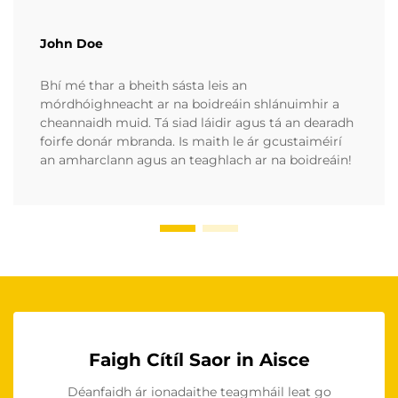
John Doe
Bhí mé thar a bheith sásta leis an
mórdhóighneacht ar na boidreáin shlánuimhir a
cheannaidh muid. Tá siad láidir agus tá an dearadh
foirfe donár mbranda. Is maith le ár gcustaiméirí
an amharclann agus an teaghlach ar na boidreáin!
Faigh Cítíl Saor in Aisce
Déanfaidh ár ionadaithe teagmháil leat go