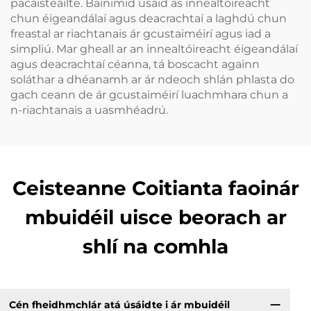
pacáisteáilte. Bainimid úsáid as innealtóireacht
chun éigeandálaí agus deacrachtaí a laghdú chun
freastal ar riachtanais ár gcustaiméirí agus iad a
simpliú. Mar gheall ar an innealtóireacht éigeandálaí
agus deacrachtaí céanna, tá boscacht againn
soláthar a dhéanamh ar ár ndeoch shlán phlasta do
gach ceann de ár gcustaiméirí luachmhara chun a
n-riachtanais a uasmhéadrú.
Ceisteanne Coitianta faoinár
mbuidéil uisce beorach ar
shlí na comhla
Cén fheidhmchlár atá úsáidte i ár mbuidéil