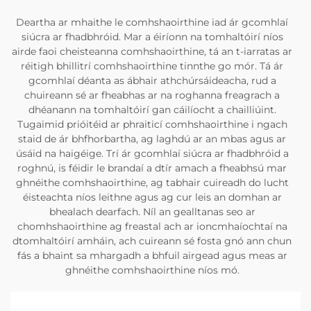
Deartha ar mhaithe le comhshaoirthine iad ár gcomhlaí
siúcra ar fhadbhróid. Mar a éiríonn na tomhaltóirí níos
airde faoi cheisteanna comhshaoirthine, tá an t-iarratas ar
réitigh bhillitrí comhshaoirthine tinnthe go mór. Tá ár
gcomhlaí déanta as ábhair athchúrsáideacha, rud a
chuireann sé ar fheabhas ar na roghanna freagrach a
dhéanann na tomhaltóirí gan cáilíocht a chailliúint.
Tugaimid prióitéid ar phraiticí comhshaoirthine i ngach
staid de ár bhfhorbartha, ag laghdú ar an mbas agus ar
úsáid na haigéige. Trí ár gcomhlaí siúcra ar fhadbhróid a
roghnú, is féidir le brandaí a dtír amach a fheabhsú mar
ghnéithe comhshaoirthine, ag tabhair cuireadh do lucht
éisteachta níos leithne agus ag cur leis an domhan ar
bhealach dearfach. Níl an gealltanas seo ar
chomhshaoirthine ag freastal ach ar ioncmhaíochtaí na
dtomhaltóirí amháin, ach cuireann sé fosta gnó ann chun
fás a bhaint sa mhargadh a bhfuil airgead agus meas ar
ghnéithe comhshaoirthine níos mó.