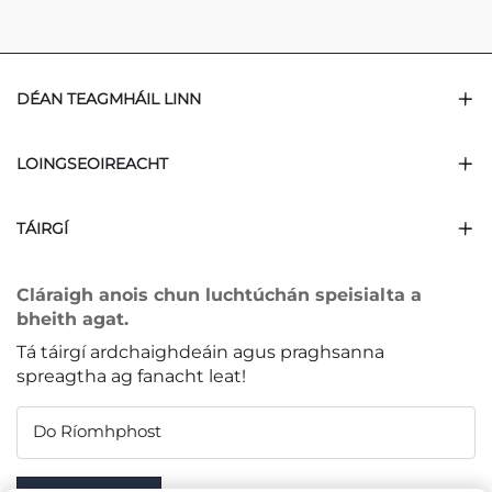
DÉAN TEAGMHÁIL LINN
LOINGSEOIREACHT
TÁIRGÍ
Cláraigh anois chun luchtúchán speisialta a
bheith agat.
Tá táirgí ardchaighdeáin agus praghsanna
spreagtha ag fanacht leat!
Do Ríomhphost