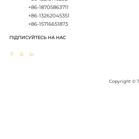
+86-18705863711
+86-13262045351
+86-15716651873
ПІДПИСУЙТЕСЬ НА НАС
Copyright © T