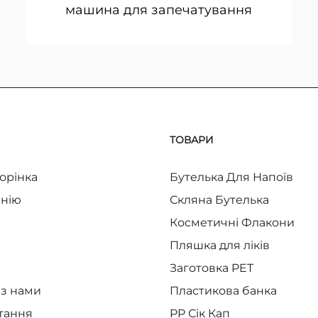
машина для запечатування
ТОВАРИ
орінка
Бутелька Для Напоїв
нію
Скляна Бутелька
Косметичні Флакони
Пляшка для ліків
Заготовка PET
 з нами
Пластикова банка
итання
PP Сік Кап