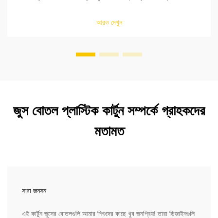
নিরাপত্তা নিশ্চিত করুন। আরও জানুন।
আরও দেখুন
জুস বোতল প্লাস্টিক কার্টুন সম্পর্কে গ্রাহকদের
মতামত
সারা জনসন
এই কার্টুন জুসের বোতলগুলি আমার শিশুদের কাছে খুব জনপ্রিয়! তারা ডিজাইনগুলি