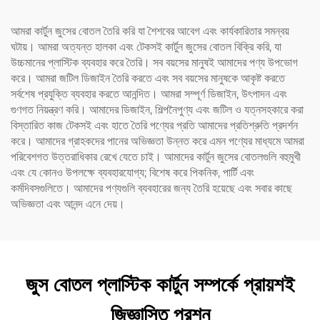
আমরা কার্টুন জুসের বোতল তৈরি করি যা শৈশবের আবেগ এবং কার্যকারিতার সমন্বয়
ঘটায়। আমরা অত্যন্ত হালকা এবং টেকসই কার্টুন জুসের বোতল বিক্রি করি, যা
উচ্চমানের প্লাস্টিক ব্যবহার করে তৈরি। সব বয়সের মানুষই আমাদের পণ্য উপভোগ
করে। আমরা জটিল ডিজাইন তৈরি করতে এবং সব বয়সের মানুষকে আকৃষ্ট করতে
সর্বশেষ প্রযুক্তি ব্যবহার করতে আনন্দিত। আমরা সম্পূর্ণ ডিজাইন, উৎপাদন এবং
গুণগত নিয়ন্ত্রণ করি। আমাদের ডিজাইন, শিল্পনৈপুণ্য এবং জটিল ও যত্নসহকারে করা
বিস্তারিত কাজ টেকসই এবং হাতে তৈরি পণ্যের প্রতি আমাদের প্রতিশ্রুতি প্রদর্শন
করে। আমাদের গ্রাহকদের পানের অভিজ্ঞতা উন্নত করে এমন পণ্যের মাধ্যমে আমরা
পরিবেশগত উত্তরাধিকার রেখে যেতে চাই। আমাদের কার্টুন জুসের বোতলগুলি বহুমুখী
এবং যে কোনও উপলক্ষে ব্যবহারযোগ্য; বিশেষ করে পিকনিক, পার্টি এবং
কর্মদিবসগুলিতে। আমাদের পণ্যগুলি ব্যবহারের জন্য তৈরি হয়েছে এবং সবার কাছে
অভিজ্ঞতা এবং আনন্দ এনে দেয়।
জুস বোতল প্লাস্টিক কার্টুন সম্পর্কে প্রায়শই
জিজ্ঞাসিত প্রশ্ন