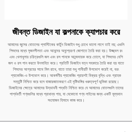
জীবন্ত ডিজাইন যা কল্পনাকে ক্যাপচার করে
আমাদের জুসের বোতলের প্লাস্টিকের কার্টুন ডিজাইন শুধু চোখে ভালো লাগে তাই নয়; এগুলি
শিশুদের মধ্যে সৃজনশীলতা এবং আনন্দের অনুপ্রেরণা জোগাতে তৈরি করা হয়। উজ্জ্বল রং
এবং খেলাধুলার চরিত্রগুলি জল এবং রস পানকে আনন্দদায়ক করে তোলে, যা শিশুদের বেশি
জল ও রস পান করতে উৎসাহিত করে। প্রতিটি ডিজাইন যত্ন সহকারে তৈরি করা হয় যাতে
শিশুদের আগ্রহের সাথে মিল রাখে, যাতে তারা শুধু পানীয়টি উপভোগ করেই না, বরং
প্যাকেজিং-ও উপভোগ করে। আকর্ষণীয় প্যাকেজিং প্রায়শই বিক্রয় বৃদ্ধি এবং গ্রাহক
সন্তুষ্টি নিশ্চিত করে বলে বাজারজাতকরণে এই দৃষ্টিভঙ্গির গুরুত্বপূর্ণ ভূমিকা রয়েছে।
ডিজাইনের ক্ষেত্রে আমাদের উদ্ভাবনী পদ্ধতি নিশ্চিত করে যে আমাদের বোতলগুলি তাদের
পার্শ্ববর্তী পণ্যগুলির মধ্যে প্রাধান্য পায়, যা যেকোনো পণ্য লাইনের জন্য একটি মূল্যবান
সংযোজন হিসাবে কাজ করে।