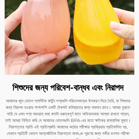
শিশুদের জন্য পরিবেশ-বান্ধব এবং নিরাপদ
আমাদের জুস বোতল প্লাস্টিক কার্টুন পণ্যগুলি পরিবেশবান্ধব উপকরণ দিয়ে তৈরি, যা শিশুদের
জন্য নিরাপদ হওয়ার পাশাপাশি একটি টেকসই ভবিষ্যতের জন্য অবদান রাখে। আমরা বুঝতে
পারি যে এমন পণ্য সরবরাহ করা কতটা গুরুত্বপূর্ণ যাতে অভিভাবকরা আস্থা রাখতে পারেন,
তাই আমরা নিশ্চিত করি যে আমাদের বোতলগুলি BPA-এর মতো ক্ষতিকর রাসায়নিক মুক্ত।
নিরাপত্তার প্রতি এই প্রতিশ্রুতি আমাদের কঠোর পরীক্ষার প্রক্রিয়ায় প্রতিফলিত হয়,
যেখানে প্রতিটি বোতল আন্তর্জাতিক নিরাপত্তা মানদণ্ড পূরণের জন্য গভীর গুণগত পরীক্ষা