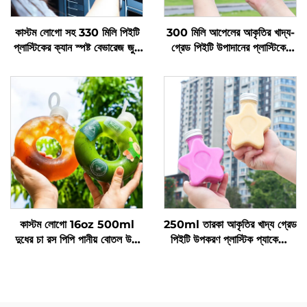
কাস্টম লোগো সহ 330 মিলি পিইটি
300 মিলি আপেলের আকৃতির খাদ্য-
প্লাস্টিকের ক্যান স্পষ্ট বেভারেজ জুস
গ্রেড পিইটি উপাদানের প্লাস্টিকের
বোতল
প্যাকেজিং বোতল, যা জুস এবং পানীয়
ধারণ করতে পারে, সৃজনশীল ডিজাইন,
শিশুদের পছন্দ
কাস্টম লোগো 16oz 500ml
250ml তারকা আকৃতির খাদ্য গ্রেড
দুধের চা রস পিপি পানীয় বোতল উচ্চ
পিইটি উপকরণ প্লাস্টিক প্যাকেজিং
তাপমাত্রা প্রতিরোধ ডোনাট বোতল
বোতল রস এবং পানীয় ধারণ করতে
পারে এবং সৃজনশীল ডিজাইন শিশুদের
পছন্দ