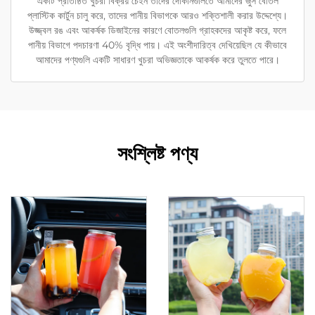
একটি প্রতিষ্ঠিত খুচরা বিক্রয় চেইন তাদের দোকানগুলিতে আমাদের জুস বোতল
প্লাস্টিক কার্টুন চালু করে, তাদের পানীয় বিভাগকে আরও শক্তিশালী করার উদ্দেশ্যে।
উজ্জ্বল রঙ এবং আকর্ষক ডিজাইনের কারণে বোতলগুলি গ্রাহকদের আকৃষ্ট করে, ফলে
পানীয় বিভাগে পদচারণা 40% বৃদ্ধি পায়। এই অংশীদারিত্ব দেখিয়েছিল যে কীভাবে
আমাদের পণ্যগুলি একটি সাধারণ খুচরা অভিজ্ঞতাকে আকর্ষক করে তুলতে পারে।
সংশ্লিষ্ট পণ্য