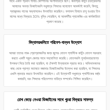
সাথে একটি প্রধান পানীয় কোম্পানির অংশীদারিত্ব ছিল। জনপ্রিয় কার্টুন চরিত্রগুলির
আমাদের অনন্য ডিজাইনগুলি শুধুমাত্র শিশুদের মনোযোগ আকর্ষণই করেনি, কিন্তু
স্বাস্থ্যকর পানের অভ্যাসকেও উৎসাহিত করেছিল। ফলাফল হিসাবে চালু হওয়ার তিন
মাসের মধ্যে বিক্রয়ে 30% বৃদ্ধি পেয়েছিল, যা আকর্ষণীয় প্যাকেজিং-এর কার্যকারিতা
প্রমাণ করেছে।
বিদ্যালয়গুলিতে পরিবেশ-বান্ধব উদ্যোগ
আমরা তাদের লাঞ্চ প্রোগ্রামগুলির জন্য জুসের বোতল প্লাস্টিক কার্টুন বোতল সরবরাহ
করতে একটি স্কুল জেলার সাথে সহযোগিতা করেছি। বোতলগুলি পুনর্ব্যবহারযোগ্য
উপকরণ দিয়ে তৈরি করা হয়েছিল, যা টেকসই উন্নয়নকে প্রচার করে। অভিভাবকদের
কাছ থেকে প্রাপ্ত মতামতে মজাদার ডিজাইনগুলির উল্লেখ করা হয়েছিল, যা শিশুদের
এগুলি ব্যবহার করতে উৎসাহিত করেছিল। এই উদ্যোগটি শুধুমাত্র প্লাস্টিকের বর্জ্য
কমায়নি, বরং শিশুদের পরিবেশগত দায়িত্ব সম্পর্কেও শিক্ষিত করেছিল।
চোখ কেড়ে নেওয়া ডিজাইনের সাথে খুচরা বিক্রয়ে সাফল্য