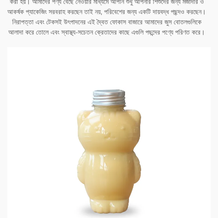
করা হয়। আমাদের পণ্য বেছে নেওয়ার মাধ্যমে আপনি শুধু আপনার শিশুদের জন্য মজাদার ও
আকর্ষক প্যাকেজিং সরবরাহ করছেন তাই নয়, পরিবেশের জন্য একটি দায়বদ্ধ পছন্দও করছেন।
নিরাপত্তা এবং টেকসই উৎপাদনের এই দ্বৈত ফোকাস বাজারে আমাদের জুস বোতলগুলিকে
আলাদা করে তোলে এবং স্বাস্থ্য-সচেতন ক্রেতাদের কাছে এগুলি পছন্দের পণ্যে পরিণত করে।