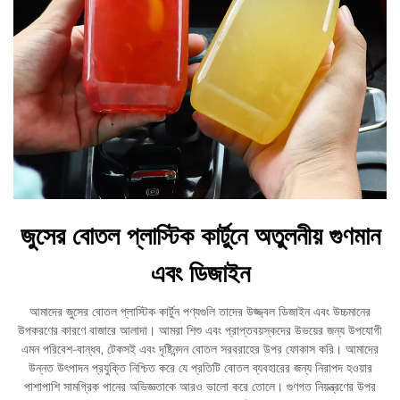
জুসের বোতল প্লাস্টিক কার্টুনে অতুলনীয় গুণমান
এবং ডিজাইন
আমাদের জুসের বোতল প্লাস্টিক কার্টুন পণ্যগুলি তাদের উজ্জ্বল ডিজাইন এবং উচ্চমানের
উপকরণের কারণে বাজারে আলাদা। আমরা শিশু এবং প্রাপ্তবয়স্কদের উভয়ের জন্য উপযোগী
এমন পরিবেশ-বান্ধব, টেকসই এবং দৃষ্টিনন্দন বোতল সরবরাহের উপর ফোকাস করি। আমাদের
উন্নত উৎপাদন প্রযুক্তি নিশ্চিত করে যে প্রতিটি বোতল ব্যবহারের জন্য নিরাপদ হওয়ার
পাশাপাশি সামগ্রিক পানের অভিজ্ঞতাকে আরও ভালো করে তোলে। গুণগত নিয়ন্ত্রণের উপর