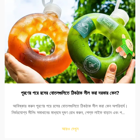
পূরণের পরে রসের বোতলগুলিতে ঠিকঠাক সীল করা দরকার কেন?
আবিষ্কার করুন পূরণের পরে রসের বোতলগুলিতে ঠিকঠাক সীল করা কেন অপরিহার্য।
নির্ভরযোগ্য সীলিং সমাধানের মাধ্যমে দূষণ রোধ করুন, শেল্ফ লাইফ বাড়ান এবং পণ্যের
নিরাপত্তা নিশ্চিত করুন। আরও জানুন।
আরও দেখুন