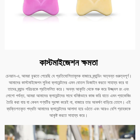
কাস্টমাইজেশন ক্ষমতা
চেনরান-এ, আমরা বুঝতে পেরেছি যে প্রতিযোগিতামূলক বাজারে ব্র্যান্ডিং অত্যন্ত গুরুত্বপূর্ণ।
আমাদের কাস্টমাইজেশন সুবিধা ক্লায়েন্টদের এমন বোতল ডিজাইন করতে সাহায্য করে যা
তাদের ব্র্যান্ড পরিচয়কে প্রতিফলিত করে। অনন্য আকৃতি থেকে শুরু করে উজ্জ্বল রং এবং
লোগো পর্যন্ত, আমরা আমাদের ক্লায়েন্টদের সাথে ঘনিষ্ঠভাবে কাজ করি যাতে এমন প্যাকেজিং
তৈরি করা যায় যা কেবল পণ্যটির সুরক্ষা করেই না, বাজারে তার আকর্ষণ বাড়িয়ে তোলে। এই
ব্যক্তিগতকৃত পদ্ধতি আমাদের ক্লায়েন্টদের আলাদা হয়ে ওঠতে এবং আরও বেশি গ্রাহককে
আকৃষ্ট করতে সাহায্য করে।