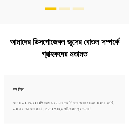
আমাদের ডিসপোজেবল জুসের বোতল সম্পর্কে
গ্রাহকদের মতামত
জন স্মিথ
আমরা এক বছরের বেশি সময় ধরে চেনরানের ডিসপোজেবল বোতল ব্যবহার করছি,
এবং এর মান অসাধারণ। তাদের গ্রাহক পরিষেবাও খুব ভালো!