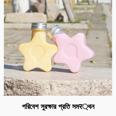
পরিবেশ সুরক্ষার প্রতি সমर্থন