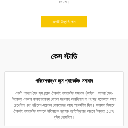
তোলে।
একটি উদ্ধৃতি পান
কেস স্টাডি
পরিবেশবান্ধব জুস প্যাকেজিং সমাধান
একটি প্রধান জৈব জুস ব্র্যান্ড টেকসই প্যাকেজিং সমাধান খুঁজছিল। আমরা জৈব-
বিযোজ্য একবার ব্যবহারযোগ্য বোতল সরবরাহ করেছিলাম যা পণ্যের সতেজতা বজায়
রেখেছিল এবং পরিবেশ-সচেতন ক্রেতাদের কাছে আকর্ষণীয় ছিল। ফলাফল হিসাবে
টেকসই প্যাকেজিং সম্পর্কে ইতিবাচক গ্রাহক প্রতিক্রিয়ার কারণে বিক্রয়ে 30%
বৃদ্ধি পেয়েছিল।