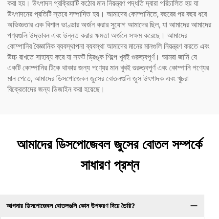
করা হয়। উৎপাদন প্রক্রিয়াটি কঠোর মান নিয়ন্ত্রণ পদ্ধতি দ্বারা পরিচালিত হয় যা
উৎপাদনের প্রতিটি স্তরে সম্পাদিত হয়। আমাদের কোম্পানিতে, বছরের পর বছর ধরে
অভিজ্ঞতার এক বিশাল ভাণ্ডার অর্জন করার সুযোগ আমাদের ছিল, যা আমাদের আমাদের
পণ্যগুলি উদ্ভাবন এবং উন্নত করার ক্ষমতা অর্জনে সক্ষম করেছে। আমাদের
কোম্পানির বৈজ্ঞানিক ব্যবস্থাপনা ব্যবস্থা আমাদের মানের মানগুলি নিয়ন্ত্রণ করতে এবং
উচ্চ রাখতে সাহায্য করে যা সফট ড্রিঙ্ক শিল্পে খুবই গুরুত্বপূর্ণ। আমরা জানি যে
একটি কোম্পানির টিকে থাকার জন্য পণ্যের মান খুবই গুরুত্বপূর্ণ এবং কোম্পানি পণ্যের
মান পেতে, আমাদের ডিসপোজেবল জুসের বোতলগুলি জুস উৎপাদক এবং খুচরা
বিক্রেতাদের জন্য ডিজাইন করা হয়েছে।
আমাদের ডিসপোজেবল জুসের বোতল সম্পর্কে
সাধারণ প্রশ্ন
আপনার ডিসপোজেবল বোতলগুলি কোন উপকরণ দিয়ে তৈরি?