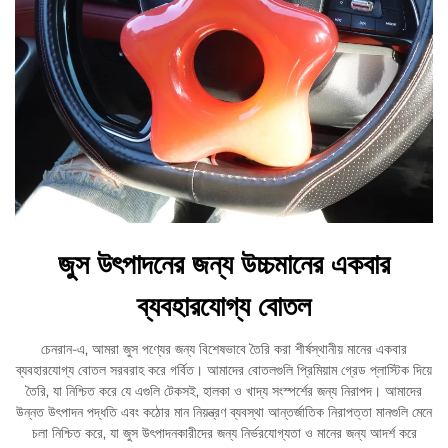
জুস উৎপাদনের জন্য উচ্চমানের একবার
ব্যবহারযোগ্য বোতল
চেনরান-এ, আমরা জুস পণ্যের জন্য বিশেষভাবে তৈরি করা শীর্ষস্থানীয় মানের একবার
ব্যবহারযোগ্য বোতল সরবরাহ করে গর্বিত। আমাদের বোতলগুলি প্রিমিয়াম গ্রেড প্লাস্টিক দিয়ে
তৈরি, যা নিশ্চিত করে যে এগুলি টেকসই, হালকা ও খাদ্য সংস্পর্শের জন্য নিরাপদ। আমাদের
উন্নত উৎপাদন পদ্ধতি এবং কঠোর মান নিয়ন্ত্রণ ব্যবস্থা আন্তর্জাতিক নিরাপত্তা মানগুলি মেনে
চলা নিশ্চিত করে, যা জুস উৎপাদনকারীদের জন্য নির্ভরযোগ্যতা ও মানের জন্য আদর্শ করে