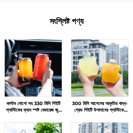
সংশ্লিষ্ট পণ্য
কাস্টম লোগো সহ 330 মিলি পিইটি
300 মিলি আপেলের আকৃতির খাদ্য-
প্লাস্টিকের ক্যান স্পষ্ট বেভারেজ জুস
গ্রেড পিইটি উপাদানের প্লাস্টিকের
বোতল
প্যাকেজিং বোতল, যা জুস এবং পানীয়
ধারণ করতে পারে, সৃজনশীল ডিজাইন,
শিশুদের পছন্দ