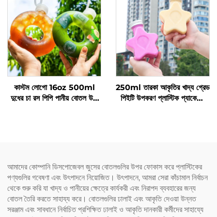
কাস্টম লোগো 16oz 500ml
250ml তারকা আকৃতির খাদ্য গ্রেড
দুধের চা রস পিপি পানীয় বোতল উচ্চ
পিইটি উপকরণ প্লাস্টিক প্যাকেজিং
তাপমাত্রা প্রতিরোধ ডোনাট বোতল
বোতল রস এবং পানীয় ধারণ করতে
পারে এবং সৃজনশীল ডিজাইন শিশুদের
পছন্দ
আমাদের কোম্পানি ডিসপোজেবল জুসের বোতলগুলির উপর ফোকাস করে প্লাস্টিকের
পণ্যগুলির গবেষণা এবং উৎপাদনে নিয়োজিত। উৎপাদনে, আমরা সেরা কাঁচামাল নির্বাচন
থেকে শুরু করি যা খাদ্য ও পানীয়ের ক্ষেত্রে কার্যকরী এবং নিরাপদ ব্যবহারের জন্য
বোতল তৈরি করতে সাহায্য করে। বোতলগুলির ঢালাই এবং আকৃতি দেওয়া উন্নত
সরঞ্জাম এবং সাবধানে নির্বাচিত প্রশিক্ষিত ঢালাই ও আকৃতি দানকারী কর্মীদের সাহায্যে