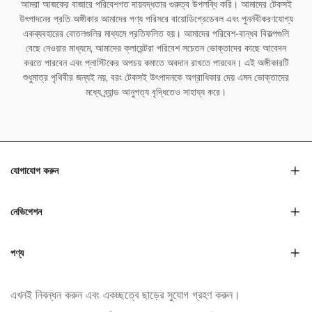
আমরা আজকের বাজারে পরিবেশগত দায়বদ্ধতার গুরুত্ব উপলব্ধি করি। আমাদের টেকসই
উৎপাদনের প্রতি অঙ্গীকার আমাদের পণ্য পরিসরে বায়োডিগ্রেডেবল এবং পুনর্নবীকরণযোগ্য
একব্যবহারের বোতলগুলির মাধ্যমে প্রতিফলিত হয়। আমাদের পরিবেশ-বান্ধব বিকল্পগুলি
বেছে নেওয়ার মাধ্যমে, আমাদের ক্লায়েন্টরা পরিবেশ সচেতন ভোক্তাদের কাছে আবেদন
করতে পারবেন এবং প্লাস্টিকের অপচয় কমাতে অবদান রাখতে পারবেন। এই অঙ্গীকারটি
শুধুমাত্র পৃথিবীর জন্যই নয়, বরং টেকসই উৎপাদনকে অগ্রাধিকার দেয় এমন ভোক্তাদের
মধ্যে ব্র্যান্ড আনুগত্য বৃদ্ধিতেও সাহায্য করে।
যোগাযোগ করুন
নেভিগেশন
পণ্য
এখনই নিবন্ধন করুন এবং একচ্ছত্বে ছাড়ের সুযোগ গ্রহণ করুন।