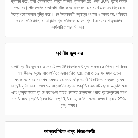
ব্যবহার করে, তারা টেকসইতার মাত্রা বাড়িয়ে প্যাকেজিংয়ের ওজন 30% হ্রাস করতে
সক্ষম হয়। পাত্রগুলির বাতারোধী সীল রসের সতেজতা ধরে রাখে এবং স্থায়িত্বকাল
উল্লেখযোগ্যভাবে বৃদ্ধি করে। এই উদ্ভাবনটি শুধুমাত্র পণ্যের গুণমানই নয়, পরিবহন
খরচও কমিয়েছিল, যা আধুনিক প্যাকেজিংয়ের চাহিদা পূরণে আমাদের পাত্রগুলির
কার্যকারিতা প্রদর্শন করে।
স্থানীয় জুস বার
একটি স্থানীয় জুস বার তাদের টেকআউট বিকল্পগুলি উন্নত করতে চেয়েছিল। আমাদের
প্লাস্টিকের জুসের পাত্রগুলিতে রূপান্তরিত হয়ে, তারা তাদের স্বাস্থ্য-সচেতন
ক্রেতাদের কাছে আকর্ষক ঝরঝরে রঙ এবং ফোঁড়া-রোধী ডিজাইনের মাধ্যমে গ্রাহক
সন্তুষ্টি বৃদ্ধি করে। আমাদের পাত্রগুলির হালকা প্রকৃতি সহজ পরিবহনের অনুমতি দেয়
এবং পুনর্ব্যবহারযোগ্য উপকরণগুলি বারের টেকসই উন্নয়নের প্রতি প্রতিশ্রুতির সাথে
সঙ্গতি রাখে। প্রতিক্রিয়া ছিল সম্পূর্ণ ইতিবাচক, যা তিন মাসের মধ্যে বিক্রয়ে 25%
বৃদ্ধি ঘটায়।
আন্তর্জাতিক খাদ্য বিতরণকারী