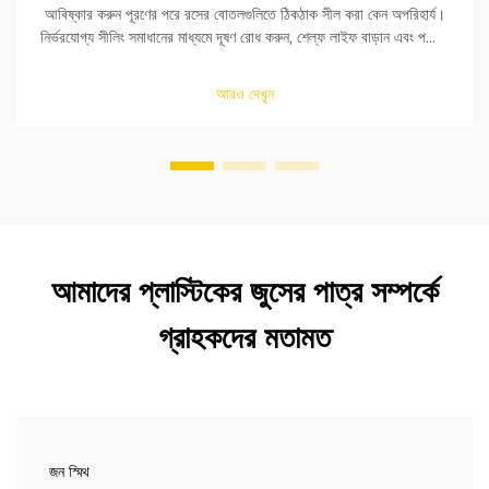
আবিষ্কার করুন পূরণের পরে রসের বোতলগুলিতে ঠিকঠাক সীল করা কেন অপরিহার্য।
নির্ভরযোগ্য সীলিং সমাধানের মাধ্যমে দূষণ রোধ করুন, শেল্ফ লাইফ বাড়ান এবং পণ্যের
নিরাপত্তা নিশ্চিত করুন। আরও জানুন।
আরও দেখুন
আমাদের প্লাস্টিকের জুসের পাত্র সম্পর্কে
গ্রাহকদের মতামত
জন স্মিথ