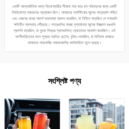
একটি আন্তর্জাতিক খাদ্য বিতরণকারীর সীমানা পার করে রস পরিবহনের জন্য একটি
নির্ভরযোগ্য সমাধানের প্রয়োজন ছিল। আমাদের প্লাস্টিকের জুসের পাত্রগুলি শক্তি
এবং ওজনের মধ্যে আদর্শ ভারসাম্য প্রদান করেছিল, যা নিশ্চিত করেছিল যে পণ্যগুলি
ক্ষতিহীন অবস্থায় পৌঁছেছে। পাত্রগুলির স্বচ্ছ দৃশ্যমানতা জুসের উজ্জ্বল রঙগুলি
প্রদর্শন করেছিল, যা খুচরা বিক্রয় স্থানগুলিতে ক্রেতাদের আকর্ষণ করেছিল। এই
অংশীদারিত্বের ফলে পুনরায় অর্ডারে 40% বৃদ্ধি পেয়েছিল, যা বৈশ্বিক বাজারে
আমাদের প্যাকেজিং সমাধানগুলির কার্যকারিতা তুলে ধরেছে।
সংশ্লিষ্ট পণ্য