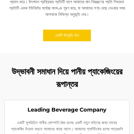
প্রদান করে। উৎপাদন প্রক্রিয়ার প্রতিটি ধাপে আমাদের মান নিয়ন্ত্রণের প্রতি নিশ্চয়তা
প্রতিটি একক ইউনিটের সর্বোচ্চ মানদণ্ড পূরণ করে, যা আমাদের পণ্য বেছে নেওয়ার সময়
আপনাকে নিশ্চিন্ত অনুভূতি দেয়।
একটি উদ্ধৃতি পান
উদ্ভাবনী সমাধান দিয়ে পানীয় প্যাকেজিংয়ের
রূপান্তর
Leading Beverage Company
একটি সুপরিচিত পানীয় কোম্পানি জৈব রসের একটি নতুন লাইনের জন্য তাদের
প্যাকেজিং উন্নত করতে আমাদের কাছে আসে। আমাদের প্লাস্টিকের রসের পাত্রগুলি