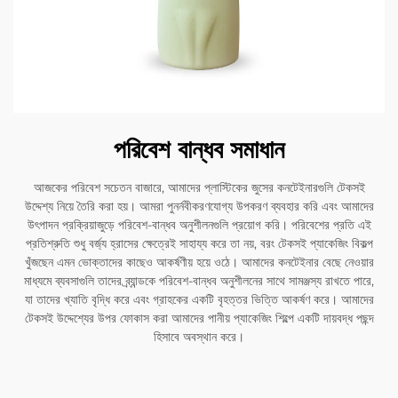
পরিবেশ বান্ধব সমাধান
আজকের পরিবেশ সচেতন বাজারে, আমাদের প্লাস্টিকের জুসের কনটেইনারগুলি টেকসই
উদ্দেশ্য নিয়ে তৈরি করা হয়। আমরা পুনর্নবীকরণযোগ্য উপকরণ ব্যবহার করি এবং আমাদের
উৎপাদন প্রক্রিয়াজুড়ে পরিবেশ-বান্ধব অনুশীলনগুলি প্রয়োগ করি। পরিবেশের প্রতি এই
প্রতিশ্রুতি শুধু বর্জ্য হ্রাসের ক্ষেত্রেই সাহায্য করে তা নয়, বরং টেকসই প্যাকেজিং বিকল্প
খুঁজছেন এমন ভোক্তাদের কাছেও আকর্ষণীয় হয়ে ওঠে। আমাদের কনটেইনার বেছে নেওয়ার
মাধ্যমে ব্যবসাগুলি তাদের ব্র্যান্ডকে পরিবেশ-বান্ধব অনুশীলনের সাথে সামঞ্জস্য রাখতে পারে,
যা তাদের খ্যাতি বৃদ্ধি করে এবং গ্রাহকের একটি বৃহত্তর ভিত্তি আকর্ষণ করে। আমাদের
টেকসই উদ্দেশ্যের উপর ফোকাস করা আমাদের পানীয় প্যাকেজিং শিল্পে একটি দায়বদ্ধ পছন্দ
হিসাবে অবস্থান করে।