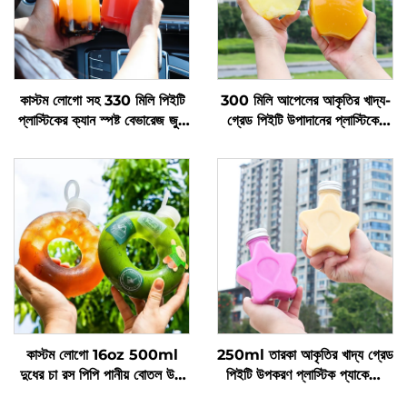
কাস্টম লোগো সহ 330 মিলি পিইটি
300 মিলি আপেলের আকৃতির খাদ্য-
প্লাস্টিকের ক্যান স্পষ্ট বেভারেজ জুস
গ্রেড পিইটি উপাদানের প্লাস্টিকের
বোতল
প্যাকেজিং বোতল, যা জুস এবং পানীয়
ধারণ করতে পারে, সৃজনশীল ডিজাইন,
শিশুদের পছন্দ
কাস্টম লোগো 16oz 500ml
250ml তারকা আকৃতির খাদ্য গ্রেড
দুধের চা রস পিপি পানীয় বোতল উচ্চ
পিইটি উপকরণ প্লাস্টিক প্যাকেজিং
তাপমাত্রা প্রতিরোধ ডোনাট বোতল
বোতল রস এবং পানীয় ধারণ করতে