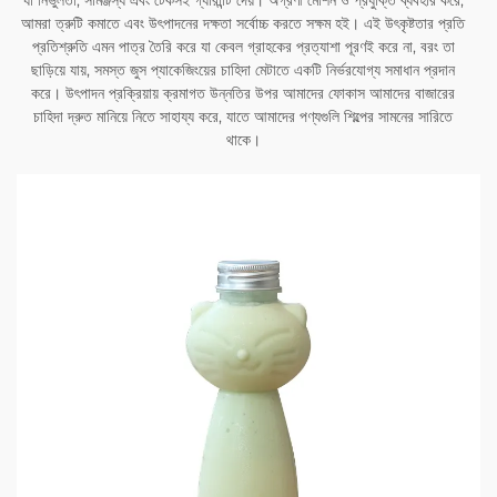
যা নির্ভুলতা, সামঞ্জস্য এবং টেকসই গ্যারান্টি দেয়। অগ্রণী মেশিন ও প্রযুক্তি ব্যবহার করে,
আমরা ত্রুটি কমাতে এবং উৎপাদনের দক্ষতা সর্বোচ্চ করতে সক্ষম হই। এই উৎকৃষ্টতার প্রতি
প্রতিশ্রুতি এমন পাত্র তৈরি করে যা কেবল গ্রাহকের প্রত্যাশা পূরণই করে না, বরং তা
ছাড়িয়ে যায়, সমস্ত জুস প্যাকেজিংয়ের চাহিদা মেটাতে একটি নির্ভরযোগ্য সমাধান প্রদান
করে। উৎপাদন প্রক্রিয়ায় ক্রমাগত উন্নতির উপর আমাদের ফোকাস আমাদের বাজারের
চাহিদা দ্রুত মানিয়ে নিতে সাহায্য করে, যাতে আমাদের পণ্যগুলি শিল্পের সামনের সারিতে
থাকে।