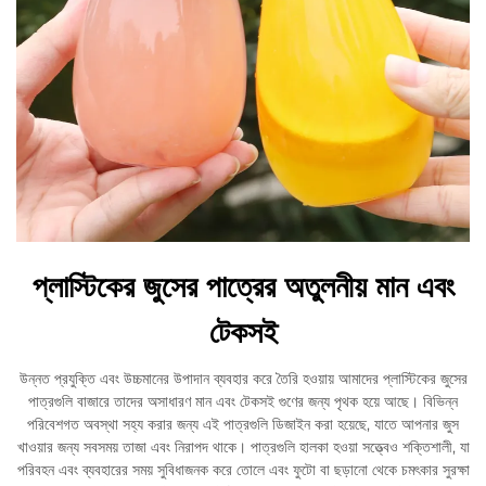
প্লাস্টিকের জুসের পাত্রের অতুলনীয় মান এবং
টেকসই
উন্নত প্রযুক্তি এবং উচ্চমানের উপাদান ব্যবহার করে তৈরি হওয়ায় আমাদের প্লাস্টিকের জুসের
পাত্রগুলি বাজারে তাদের অসাধারণ মান এবং টেকসই গুণের জন্য পৃথক হয়ে আছে। বিভিন্ন
পরিবেশগত অবস্থা সহ্য করার জন্য এই পাত্রগুলি ডিজাইন করা হয়েছে, যাতে আপনার জুস
খাওয়ার জন্য সবসময় তাজা এবং নিরাপদ থাকে। পাত্রগুলি হালকা হওয়া সত্ত্বেও শক্তিশালী, যা
পরিবহন এবং ব্যবহারের সময় সুবিধাজনক করে তোলে এবং ফুটো বা ছড়ানো থেকে চমৎকার সুরক্ষা