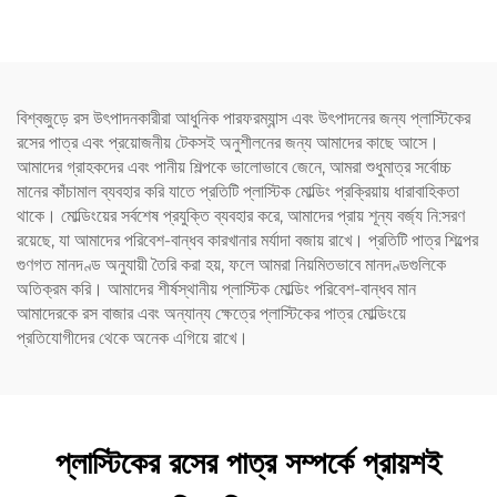
পারে এবং সৃজনশীল ডিজাইন শিশুদের
পছন্দ
বিশ্বজুড়ে রস উৎপাদনকারীরা আধুনিক পারফরম্যান্স এবং উৎপাদনের জন্য প্লাস্টিকের
রসের পাত্র এবং প্রয়োজনীয় টেকসই অনুশীলনের জন্য আমাদের কাছে আসে।
আমাদের গ্রাহকদের এবং পানীয় শিল্পকে ভালোভাবে জেনে, আমরা শুধুমাত্র সর্বোচ্চ
মানের কাঁচামাল ব্যবহার করি যাতে প্রতিটি প্লাস্টিক মোল্ডিং প্রক্রিয়ায় ধারাবাহিকতা
থাকে। মোল্ডিংয়ের সর্বশেষ প্রযুক্তি ব্যবহার করে, আমাদের প্রায় শূন্য বর্জ্য নি:সরণ
রয়েছে, যা আমাদের পরিবেশ-বান্ধব কারখানার মর্যাদা বজায় রাখে। প্রতিটি পাত্র শিল্পের
গুণগত মানদণ্ড অনুযায়ী তৈরি করা হয়, ফলে আমরা নিয়মিতভাবে মানদণ্ডগুলিকে
অতিক্রম করি। আমাদের শীর্ষস্থানীয় প্লাস্টিক মোল্ডিং পরিবেশ-বান্ধব মান
আমাদেরকে রস বাজার এবং অন্যান্য ক্ষেত্রে প্লাস্টিকের পাত্র মোল্ডিংয়ে
প্রতিযোগীদের থেকে অনেক এগিয়ে রাখে।
প্লাস্টিকের রসের পাত্র সম্পর্কে প্রায়শই