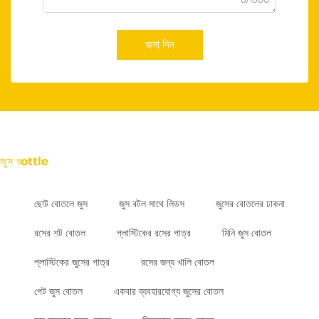
জমা দিন
জুস বottle
ছোট বোতলে জুস
জুস বটল সাথে লিডস
জুসের বোতলের ঢাকনা
রসের শট বোতল
প্লাস্টিকের রসের পাত্র
মিনি জুস বোতল
প্লাস্টিকের জুসের পাত্র
রসের জন্য খালি বোতল
পেট জুস বোতল
একবার ব্যবহারযোগ্য জুসের বোতল