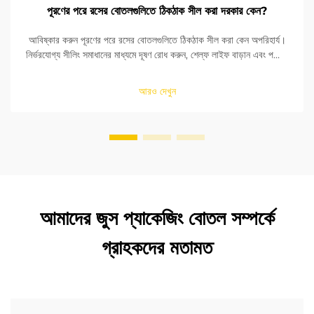
পূরণের পরে রসের বোতলগুলিতে ঠিকঠাক সীল করা দরকার কেন?
আবিষ্কার করুন পূরণের পরে রসের বোতলগুলিতে ঠিকঠাক সীল করা কেন অপরিহার্য।
নির্ভরযোগ্য সীলিং সমাধানের মাধ্যমে দূষণ রোধ করুন, শেল্ফ লাইফ বাড়ান এবং পণ্যের
নিরাপত্তা নিশ্চিত করুন। আরও জানুন।
আরও দেখুন
আমাদের জুস প্যাকেজিং বোতল সম্পর্কে
গ্রাহকদের মতামত