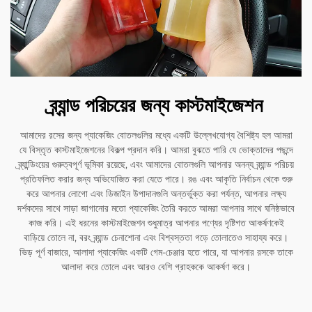
ব্র্যান্ড পরিচয়ের জন্য কাস্টমাইজেশন
আমাদের রসের জন্য প্যাকেজিং বোতলগুলির মধ্যে একটি উল্লেখযোগ্য বৈশিষ্ট্য হল আমরা
যে বিস্তৃত কাস্টমাইজেশনের বিকল্প প্রদান করি। আমরা বুঝতে পারি যে ভোক্তাদের পছন্দে
ব্র্যান্ডিংয়ের গুরুত্বপূর্ণ ভূমিকা রয়েছে, এবং আমাদের বোতলগুলি আপনার অনন্য ব্র্যান্ড পরিচয়
প্রতিফলিত করার জন্য অভিযোজিত করা যেতে পারে। রঙ এবং আকৃতি নির্বাচন থেকে শুরু
করে আপনার লোগো এবং ডিজাইন উপাদানগুলি অন্তর্ভুক্ত করা পর্যন্ত, আপনার লক্ষ্য
দর্শকদের সাথে সাড়া জাগানোর মতো প্যাকেজিং তৈরি করতে আমরা আপনার সাথে ঘনিষ্ঠভাবে
কাজ করি। এই ধরনের কাস্টমাইজেশন শুধুমাত্র আপনার পণ্যের দৃষ্টিগত আকর্ষণকেই
বাড়িয়ে তোলে না, বরং ব্র্যান্ড চেনাশোনা এবং বিশ্বস্ততা গড়ে তোলাতেও সাহায্য করে।
ভিড় পূর্ণ বাজারে, আলাদা প্যাকেজিং একটি গেম-চেঞ্জার হতে পারে, যা আপনার রসকে তাকে
আলাদা করে তোলে এবং আরও বেশি গ্রাহককে আকর্ষণ করে।