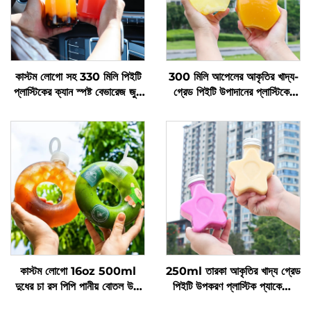
কাস্টম লোগো সহ 330 মিলি পিইটি
300 মিলি আপেলের আকৃতির খাদ্য-
প্লাস্টিকের ক্যান স্পষ্ট বেভারেজ জুস
গ্রেড পিইটি উপাদানের প্লাস্টিকের
বোতল
প্যাকেজিং বোতল, যা জুস এবং পানীয়
ধারণ করতে পারে, সৃজনশীল ডিজাইন,
শিশুদের পছন্দ
কাস্টম লোগো 16oz 500ml
250ml তারকা আকৃতির খাদ্য গ্রেড
দুধের চা রস পিপি পানীয় বোতল উচ্চ
পিইটি উপকরণ প্লাস্টিক প্যাকেজিং
তাপমাত্রা প্রতিরোধ ডোনাট বোতল
বোতল রস এবং পানীয় ধারণ করতে