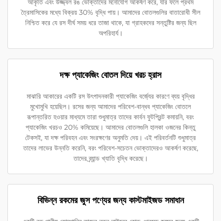
আকৃতি এবং উজ্জ্বল রঙ ভোক্তাদের মনোযোগ আকর্ষণ করে, যার ফলে প্রথম
ত্রৈমাসিকের মধ্যে বিক্রয় 30% বৃদ্ধি পায়। আমাদের বোতলগুলির বাতারোধী সীল
নিশ্চিত করে যে রস দীর্ঘ সময় ধরে তাজা থাকে, যা গ্রাহকদের সন্তুষ্টির জন্য ছিল
অপরিহার্য।
দক্ষ প্যাকেজিং বোতল দিয়ে খরচ হ্রাস
মাঝারি আকারের একটি রস উৎপাদনকারী প্যাকেজিং বর্জ্যের কারণে ব্যয় বৃদ্ধির
মুখোমুখি হয়েছিল। রসের জন্য আমাদের পরিবেশ-বান্ধব প্যাকেজিং বোতলে
রূপান্তরিত হওয়ার মাধ্যমে তারা শুধুমাত্র তাদের কার্বন ফুটপ্রিন্ট কমায়নি, বরং
প্যাকেজিং খরচও 20% কমিয়েছে। আমাদের বোতলগুলি হালকা ওজনের কিন্তু
টেকসই, যা দক্ষ পরিবহন এবং সংরক্ষণের অনুমতি দেয়। এই পরিবর্তনটি শুধুমাত্র
তাদের লাভের উন্নতি করেনি, বরং পরিবেশ-সচেতন ভোক্তাদেরও আকর্ষণ করেছে,
তাদের ব্র্যান্ড খ্যাতি বৃদ্ধি করেছে।
বিভিন্ন রকমের জুস পণ্যের জন্য কাস্টমাইজড সমাধান