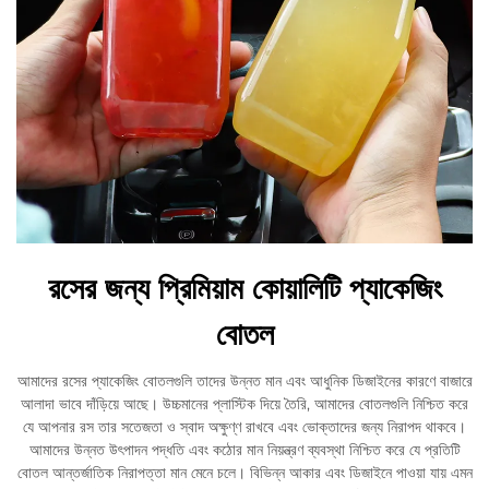
রসের জন্য প্রিমিয়াম কোয়ালিটি প্যাকেজিং
বোতল
আমাদের রসের প্যাকেজিং বোতলগুলি তাদের উন্নত মান এবং আধুনিক ডিজাইনের কারণে বাজারে
আলাদা ভাবে দাঁড়িয়ে আছে। উচ্চমানের প্লাস্টিক দিয়ে তৈরি, আমাদের বোতলগুলি নিশ্চিত করে
যে আপনার রস তার সতেজতা ও স্বাদ অক্ষুণ্ণ রাখবে এবং ভোক্তাদের জন্য নিরাপদ থাকবে।
আমাদের উন্নত উৎপাদন পদ্ধতি এবং কঠোর মান নিয়ন্ত্রণ ব্যবস্থা নিশ্চিত করে যে প্রতিটি
বোতল আন্তর্জাতিক নিরাপত্তা মান মেনে চলে। বিভিন্ন আকার এবং ডিজাইনে পাওয়া যায় এমন