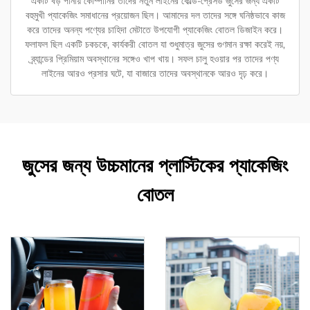
একটি বড় পানীয় কোম্পানির তাদের নতুন লাইনের কোল্ড-প্রেসড জুসের জন্য একটি
বহুমুখী প্যাকেজিং সমাধানের প্রয়োজন ছিল। আমাদের দল তাদের সঙ্গে ঘনিষ্ঠভাবে কাজ
করে তাদের অনন্য পণ্যের চাহিদা মেটাতে উপযোগী প্যাকেজিং বোতল ডিজাইন করে।
ফলাফল ছিল একটি চকচকে, কার্যকরী বোতল যা শুধুমাত্র জুসের গুণমান রক্ষা করেই নয়,
ব্র্যান্ডের প্রিমিয়াম অবস্থানের সঙ্গেও খাপ খায়। সফল চালু হওয়ার পর তাদের পণ্য
লাইনের আরও প্রসার ঘটে, যা বাজারে তাদের অবস্থানকে আরও দৃঢ় করে।
জুসের জন্য উচ্চমানের প্লাস্টিকের প্যাকেজিং
বোতল