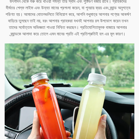
উৎপাদন থেকে শুরু করে খাওয়া পর্যন্ত তার স্বাদ এবং পুষ্টিগুণ বজায় রাখে। গ্রাহকদের
দীর্ঘতর শেল্ফ লাইফ এবং উন্নত মানের প্রশংসা করেন, যা পুনরায় ক্রয় এবং ব্র্যান্ড অনুগত্যে
পরিণত হয়। আমাদের বোতলগুলিতে বিনিয়োগ করে, আপনি শুধুমাত্র আপনার পণ্যের আকর্ষণ
বাড়িয়ে তুলছেন তাই নয়, বরং আপনার গ্রাহকরা যখনই আপনার রস উপভোগ করেন তখন
তাদের সর্বোত্তম অভিজ্ঞতা পাওয়া নিশ্চিত করছেন। প্রতিযোগিতামূলক বাজারে আপনার
ব্র্যান্ডকে আলাদা করে তোলে এমন মানের প্রতি এই প্রতিশ্রুতিই হল এর মূল কারণ।