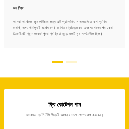
জন স্মিথ
আমরা আমাদের জুস লাইনের জন্য এই প্যাকেজিং বোতলগুলিতে রূপান্তরিত
হয়েছি, এবং পার্থক্যটি অসাধারণ। গুণমান শ্রেষ্ঠস্তরের, এবং আমাদের গ্রাহকরা
ডিজাইনটি পছন্দ করেন! পুরো প্রক্রিয়া জুড়ে দলটি খুব সমর্থনশীল ছিল।
ফ্রি কোটেশন পান
আমাদের প্রতিনিধি শীঘ্রই আপনার সাথে যোগাযোগ করবেন।