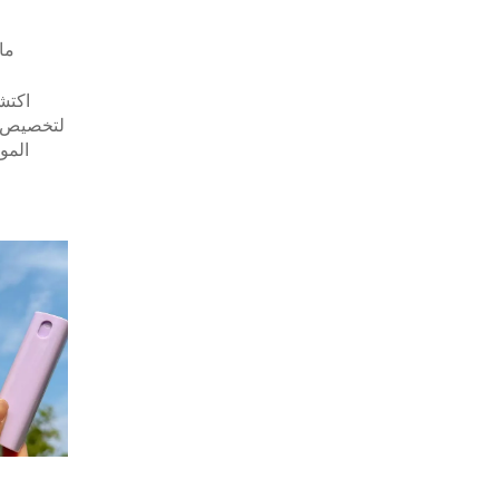
ما
اكتش
لتخصيص ا
المو
العلام