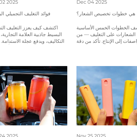
02
2025
Dec
04
2025
 هي خطوات تخصيص الشعار؟
فوائد التغليف التجميلي ال
ف الخطوات الخمس الأساسية
اكتشف كيف يعزز التغليف الت
لشعارات على التغليف — من
البسيط جاذبية العلامة التجارية، 
اصفات إلى الإنتاج. تأكد من دقة
التكاليف، ويدفع عجلة الاستدامة.
ة التجارية والجودة مع إرشادات
على الفوائد الرئيسية التي تُشكّل ع
الخبراء. ابدأ الآن.
الجمال اليوم. اقرأ ا
24
2025
Nov
25
2025