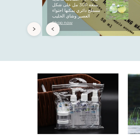
بسعة 300 مل على شكل
مسطح دائري يمكنها احتواء
العصير وشاي الحليب
Shop now