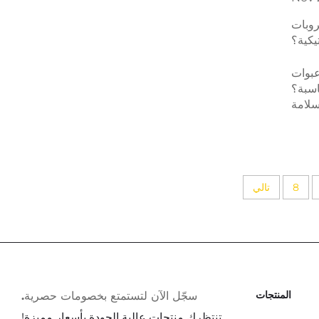
روبات
يكية؟
عبوات
اسبة؟
 سلامة
متثال
خبراء
الآن.
8
تالي
المنتجات
سجّل الآن لتستمتع بخصومات حصرية.
تنتظرك منتجات عالية الجودة بأسعار مميزة!