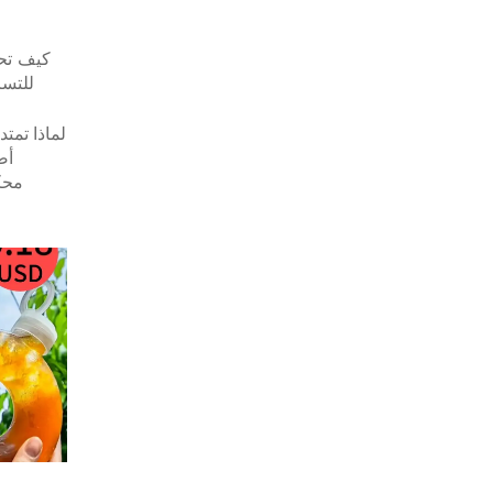
كيف تحا
للتسر
أض
محك
الموا
البول
وح
والتكت