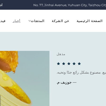
No. 77, Jinhai Avenue, Yuhuan City, Taizhou Cit
أف
الصفحة الرئيسية
عن الشركة
المنتجات
أخبار
فيدي
مذهل
ميع. مصنوع بشكل رائع جدًا ونحبه.
— جوزيف م.