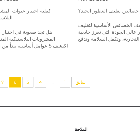
خصائص تغليف العطور الجيد؟
كيفية اختيار عبوات المش
البلاست
ف الخصائص الأساسية لتغليف
 عالي الجودة التي تعزز جاذبية
هل تجد صعوبة في اختيار 
التجارية، وتكفل السلامة وتدفع
المشروبات البلاستيكية المن
لعملاء. تعرف على ما تركز عليه
اكتشف 5 عوامل أساسية تبدأ من
العلامات التجارية الرائدة اليوم.
المواد وصولاً إلى التخصيص والا
العالمي. احصل على إرشادات ال
...
سابق
1
4
5
6
7
الملاحة