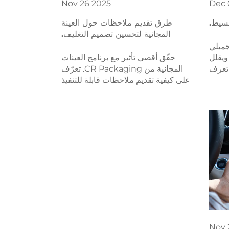
Nov
26
2025
Dec
بسيط.
طرق تقديم ملاحظات حول العينة
المجانية لتحسين تصميم التغليف.
جميلي
ويقلل
حقّق أقصى تأثير مع برنامج العينات
 تعرف
المجانية من CR Packaging. تعرّف
لامات
على كيفية تقديم ملاحظات قابلة للتنفيذ
لمزيد.
حول المادة والوظائف والتصميم
لتحسين التغليف لتلبية احتياجاتك. شارك
رؤيتك اليوم.
Nov