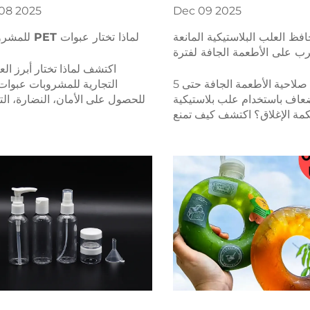
08
2025
Dec
09
2025
فظ العلب البلاستيكية المانعة
لماذا تختار عبوات PET للمشروبات؟
ب على الأطعمة الجافة لفترة
أطول؟
اكتشف لماذا تختار أبرز الع
لماذا تمتد صلاحية الأطعمة الجافة حتى 5
عاف باستخدام علب بلاستيكية
للحصول على الأمان، النضارة، ال
مة الإغلاق؟ اكتشف كيف تمنع
الخفيف الوزن، والامتثال العالمي
د مثل البولي إيثيلين تيرفثالات/
الاستدامة وقلل التكاليف. تعرف
ي بروبيلين والختمات المتكاملة
واجز الأكسجين التفسخ والهدر
ن، واحصل على الدليل المدعوم
بالعلم.