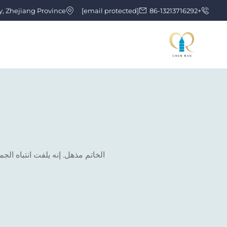
y, Zhejiang Province
[email protected]
+86-13213716292
الخاتم مذهل. إنه يلفت انتباه الج