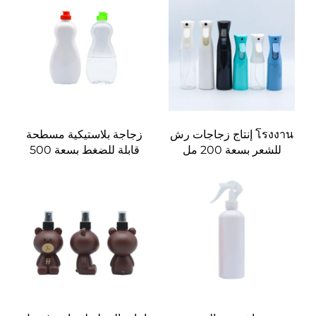
صالونات تجميل للشعر
الشركات المصنعة
الزيوت والأصباغ
للمستلزمات الأساسية
للعناية أثناء السفر
โรงงาน إنتاج زجاجات رش
زجاجة بلاستيكية مسطحة
للشعر بسعة 200 مل
قابلة للضغط بسعة 500
و300 مل و500 مل، أدوات
مل من الشركة المصنعة،
تصفيف الشعر لمصففي
للمنتجات السائلة، شعار
الشعر ومحال التجميل،
مخصص لتغليف وغلق
رشاش مائي
الصابون الصحوني
ومستلزمات العناية
بالحيوانات الأليفة