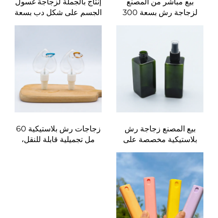
بيع مباشر من المصنع
إنتاج بالجملة لزجاجة غسول
لزجاجة رش بسعة 300
الجسم على شكل دب بسعة
مل، للاستخدام لمرة واحدة،
220 مل، زجاجة شامبو
زجاجة ذات كتف دائري،
للأطفال الخاصة
زجاجة بلاستيكية شفافة من
مادة الـ PET
بيع المصنع زجاجة رش
زجاجات رش بلاستيكية 60
بلاستيكية مخصصة على
مل تجميلية قابلة للنقل،
شكل مربع سعة 120 مل
زجاجات قابلة لإعادة التدوير
باللون الأخضر لعطر
لتغليف السوائل، طباعة
شعار مخصص