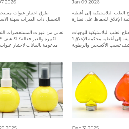
07
2026
Jan
09
2026
ج العلب البلاستيكية إلى أغطية
طرق اختيار عبوات مستح
ة الإغلاق للحفاظ على نضارة
التجميل ذات الميزات سهلة الاست
الوجبات الخفيفة؟
حتاج العلب البلاستيكية للوجبات
تعاني من عبوات المستحضرات التج
يفة إلى أغطية محكمة الإغلاق؟
ف تسبب الأكسجين والرطوبة
مدعومة بالبيانات لاختيار عبوات
النضارة — وكيف تضمن المواد
الاستخدام ومتوافقة مع هوية ال
البلاستيكية المخصصة للأغذية
التجارية—لتحسين تجربة الم
لشهادات المعتمدة الحفاظ على
وتقليل عمليات الإرجاع. حمل الآن 
ضارة، وتقليل الهدر، وتعزيز ثقة
التحقق الخاصة باختيار B2B.
مة التجارية. تعرّف على ما يجب
البحث عنه.
29
2025
Dec
31
2025