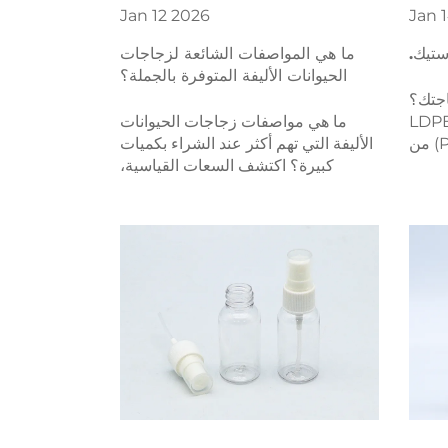
Jan
12
2026
Jan
ستيك.
ما هي المواصفات الشائعة لزجاجات
الحيوانات الأليفة المتوفرة بالجملة؟
اجتك؟
 بين PET وHDPE وPP وLDPE
ما هي مواصفات زجاجات الحيوانات
والبلاستيك المعاد تدويره (PCR) من
الأليفة التي تهم أكثر عند الشراء بكميات
تدوير،
كبيرة؟ اكتشف السعات القياسية،
قارنة
درجات الراتنج، تشطيبات العنق
كامل.
ومتطلبات الامتثال. احصل على عرض
أسعار اليوم.