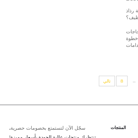
 رذاذ
نظيف؟
جاجات
 خطوة
دامات
تجموك
الآن.
...
8
تالي
المنتجات
سجّل الآن لتستمتع بخصومات حصرية.
تنتظرك منتجات عالية الجودة بأسعار مميزة!