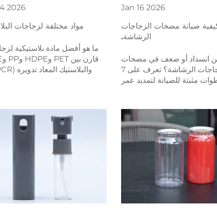
14
2026
Jan
16
2026
يفية صيانة مضخات الزجاجات
مواد مختلفة لزجاجات البلا
الرشاشة.
ما هو أفضل مادة بلاستيكية لزج
من انسداد أو ضعف في مضخات
قارن
الزجاجات الرشاشة؟ تعرف على 7
ات مثبتة للصيانة لتمديد عمر
حيث أداء الحاجز، وإمكانية إعادة ال
ة، ومنع التسرب، وضمان أداء
والتكلفة، والامتثال. حمّل جدول الم
. قم بتنزيل قائمة الفحص الآن.
ال