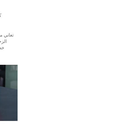
ك
تعاني 
خطو
المضخ
ثابت