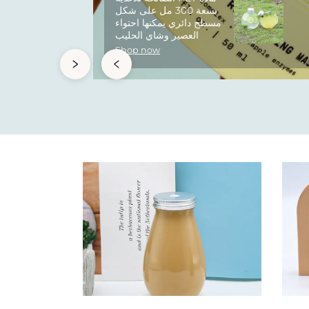
بسعة 300 مل على شكل
مسطح دائري يمكنها احتواء
العصير وشاي الحليب
Shop now