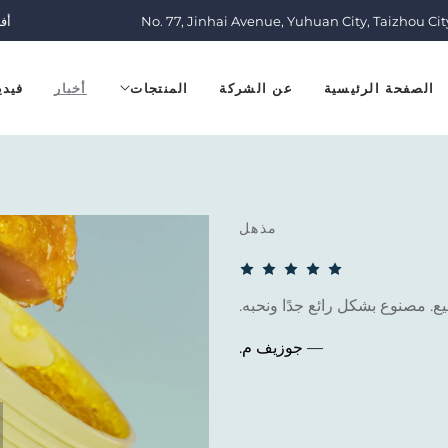
No. 77, Jinhai Avenue, Yuhuan City, Taizhou Cit
أف
الصفحة الرئيسية
عن الشركة
المنتجات
أخبار
فيدي
مذهل
ميع. مصنوع بشكل رائع جدًا ونحبه.
— جوزيف م.