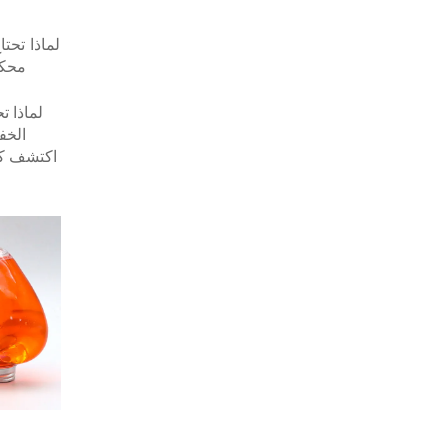
لماذا تحتا
محكم
لماذا ت
الخف
اكتشف كي
فساد 
وا
الن
العلا