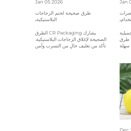
Jan
05
2026
Jan
ضرات
طرق صحيحة لختم الزجاجات
خدام.
البلاستيكية.
ميلية
يشارك CR Packaging الطرق
الكبيرة والغير فعالة؟ اكتشف 5 طرق
الصحيحة لإغلاق الزجاجات البلاستيكية.
 سهلة
تأكد من تغليف خالٍ من التسرب وآمن
علامة
لمستحضرات التجميل والمنتجات
ستخدم
الصيدلانية والمشروبات. حلول عالية
قائمة
الجودة من مصنّع يتمتع بخبرة تزيد عن
10 سنوات.
Dec