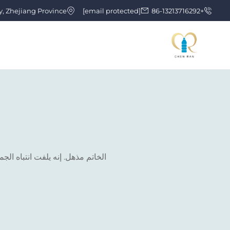
y, Zhejiang Province
[email protected]
+86-13213716292
الخاتم مذهل. إنه يلفت انتباه الج