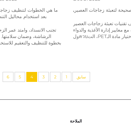
حيحة لتعبئة زجاجات العصير.
ما هي الخطوات لتنظيف زجاجة
بعد استخدام محاليل الت
تقنيات تعبئة زجاجات العصير
مع معايير إدارة الأغذية والدواء
تجنب الانسداد، وامتد عمر الز
(FDA): اختيار مادة الـPET، التควบول
الرشاشة، وضمان سلامتها.
الحرارة، منع الأكسدة، والختم
بخطوة للتنظيف والتعقيم للاستخ
 التسرب. قم بتحسين السلامة،
الغذائية ومستحضرات ال
ة الصلاحية، وتعزيز ثقة العلامة
والصناعية. حمل قائمة المراجعة 
ة — احصل على الدليل الشامل
للتعامل التجاري الآن.
سابق
1
2
3
4
5
6
الملاحة