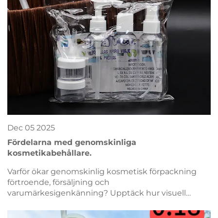
Dec
05
2025
Fördelarna med genomskinliga
kosmetikabehållare.
Varför ökar genomskinlig kosmetisk förpackning
förtroende, försäljning och
varumärkesigenkänning? Upptäck hur visuell
transparens ökar konverteringar, säkerställer
efterlevnad och minskar kostnader. Få din