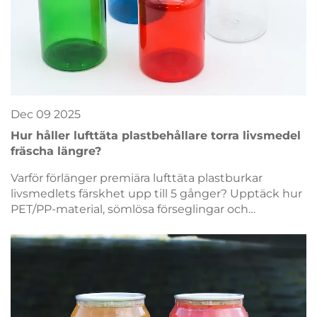
Dec
09
2025
Hur håller lufttäta plastbehållare torra livsmedel
fräscha längre?
Varför förlänger premiära lufttäta plastburkar
livsmedlets färskhet upp till 5 gånger? Upptäck hur
PET/PP-material, sömlösa förseglingar och
syreriespärrar förhindrar försämring, slöseri och
klumpbildning. Hämta den vetenskapligt
förankrade guiden.