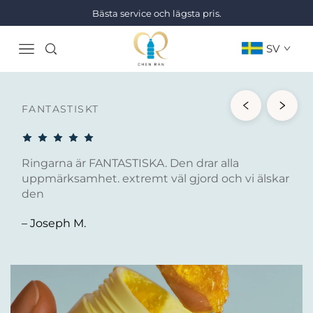
Bästa service och lägsta pris.
SV
FANTASTISKT
Ringarna är FANTASTISKA. Den drar alla
uppmärksamhet. extremt väl gjord och vi älskar
den
– Joseph M.