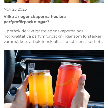
Nov
25
2025
Vilka är egenskaperna hos bra
parfymförpackningar?
Upptäck de viktigaste egenskaperna hos
högkvalitativa parfymförpackningar som förstärker
varumärkets attraktionskraft, säkerställer säkerhet
och främjar kundlojalitet. Lär dig vad ledande
varumärken prioriterar idag.