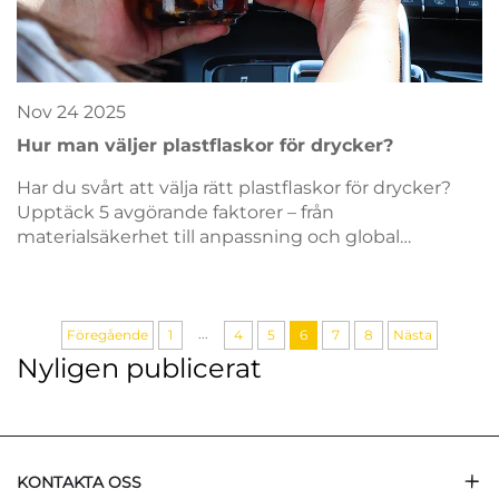
Nov
24
2025
Hur man väljer plastflaskor för drycker?
Har du svårt att välja rätt plastflaskor för drycker?
Upptäck 5 avgörande faktorer – från
materialsäkerhet till anpassning och global
efterlevnad. Få expertvägledning redan nu.
...
Föregående
1
4
5
6
7
8
Nästa
Nyligen publicerat
KONTAKTA OSS