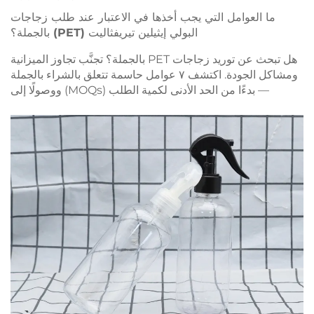
ما العوامل التي يجب أخذها في الاعتبار عند طلب زجاجات
البولي إيثيلين تيريفثاليت (PET) بالجملة؟
هل تبحث عن توريد زجاجات PET بالجملة؟ تجنَّب تجاوز الميزانية
ومشاكل الجودة. اكتشف ٧ عوامل حاسمة تتعلق بالشراء بالجملة
— بدءًا من الحد الأدنى لكمية الطلب (MOQs) ووصولًا إلى
الامتثال لمتطلبات إدارة الأغذية والعقاقير (FDA). احصل الآن على
قائمة التحقق من المورِّدين الخاصة بك.