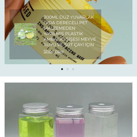
300ML DÜZ YUVARLAK
GIDA DERECELI PET
MALZEMEDEN
YAPILMIŞ PLASTIK
AMBALAJ ŞIŞESI MEYVE
SUYU VE SÜT ÇAYI IÇIN
Shop now