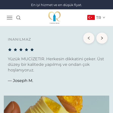
En iyi hizmet ve en düşük fiyat.
TR
INANILMAZ
Yüzük MUCİZETIR. Herkesin dikkatini çeker. Üst
düzey bir kalitede yapılmış ve ondan çok
hoşlanıyoruz.
— Joseph M.