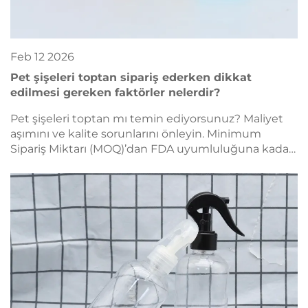
Feb
12
2026
Pet şişeleri toptan sipariş ederken dikkat
edilmesi gereken faktörler nelerdir?
Pet şişeleri toptan mı temin ediyorsunuz? Maliyet
aşımını ve kalite sorunlarını önleyin. Minimum
Sipariş Miktarı (MOQ)’dan FDA uyumluluğuna kadar
7 kritik toptan alım faktörünü keşfedin. Şimdi
tedarikçi kontrol listesinizi alın.