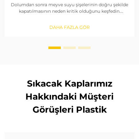
Dolumdan sonra meyve suyu şişelerinin doğru şekilde
kapatılmasının neden kritik olduğunu keşfedin.
Kirlenmeyi önleyin, raf ömrünü uzatın ve güvenilir
kapatma çözümleriyle ürün güvenliğini sağlayın.
DAHA FAZLA GÖR
Şimdi daha fazla bilgi edinin.
Sıkacak Kaplarımız
Hakkındaki Müşteri
Görüşleri Plastik