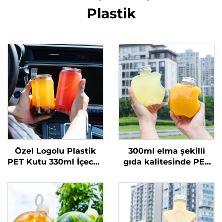
Plastik
Özel Logolu Plastik
300ml elma şekilli
PET Kutu 330ml İçecek
gıda kalitesinde PET
Meyve Suyu Şişesi
malzeme plastik
Şeffaf Gazoz Kutusu
ambalaj şişesi, meyve
suyu ve içecekler
taşıyabilir, yaratıcı
tasarım, çocuklara