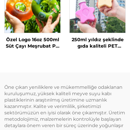
uygun
Özel Logo 16oz 500ml
250ml yıldız şeklinde
Süt Çayı Meşrubat PP
gıda kaliteli PET
Şişesi Yüksek Sıcaklık
malzemeden yapılmış
Dirençli Simit Şişe
plastik ambalaj şişesi
meyve suyu ve
içecekler için yaratıcı
tasarım çocuklara
uygun
Öne çıkan yeniliklere ve mükemmelliğe odaklanan
kuruluşumuz, yüksek kaliteli meyve suyu kabı
plastiklerinin araştırılmış üretimine uzmanlık
kazanmıştır. Kalite ve verimlilik, şirketimizi
sektörümüzün en iyisi olarak öne çıkarmıştır. Üretim
metodolojimiz, malzemelerin kontrolüyle başlayan
detaylara önem veren bir süreç üzerinde yoğunlaşır