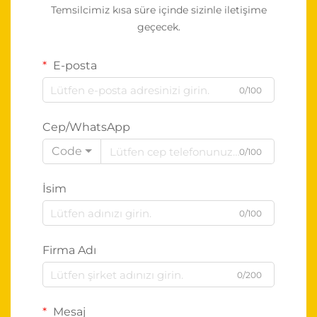
Temsilcimiz kısa süre içinde sizinle iletişime
geçecek.
E-posta
0/100
Cep/WhatsApp
Code
0/100
İsim
0/100
Firma Adı
0/200
Mesaj