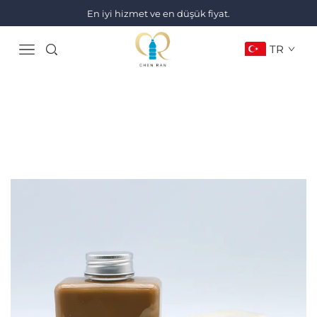
En iyi hizmet ve en düşük fiyat.
TR