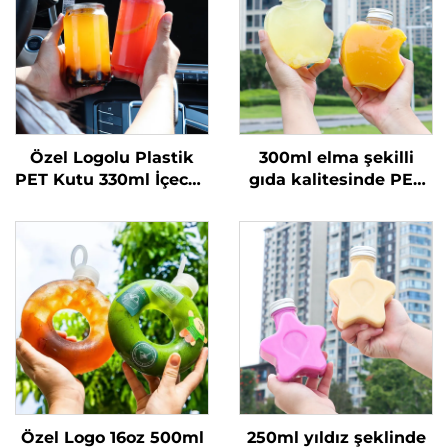
Özel Logolu Plastik
300ml elma şekilli
PET Kutu 330ml İçecek
gıda kalitesinde PET
Meyve Suyu Şişesi
malzeme plastik
Şeffaf Gazoz Kutusu
ambalaj şişesi, meyve
suyu ve içecekler
taşıyabilir, yaratıcı
tasarım, çocuklara
uygun
Özel Logo 16oz 500ml
250ml yıldız şeklinde