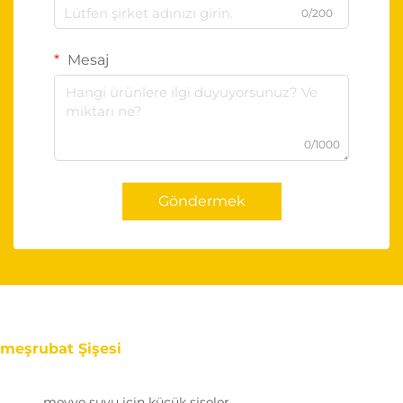
0/200
Mesaj
0/1000
Göndermek
meşrubat Şişesi
meyve suyu için küçük şişeler