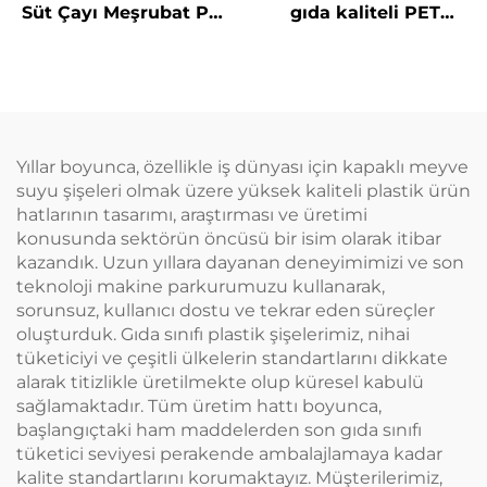
Süt Çayı Meşrubat PP
gıda kaliteli PET
Şişesi Yüksek Sıcaklık
malzemeden yapılmış
Dirençli Simit Şişe
plastik ambalaj şişesi
meyve suyu ve
içecekler için yaratıcı
tasarım çocuklara
uygun
Yıllar boyunca, özellikle iş dünyası için kapaklı meyve
suyu şişeleri olmak üzere yüksek kaliteli plastik ürün
hatlarının tasarımı, araştırması ve üretimi
konusunda sektörün öncüsü bir isim olarak itibar
kazandık. Uzun yıllara dayanan deneyimimizi ve son
teknoloji makine parkurumuzu kullanarak,
sorunsuz, kullanıcı dostu ve tekrar eden süreçler
oluşturduk. Gıda sınıfı plastik şişelerimiz, nihai
tüketiciyi ve çeşitli ülkelerin standartlarını dikkate
alarak titizlikle üretilmekte olup küresel kabulü
sağlamaktadır. Tüm üretim hattı boyunca,
başlangıçtaki ham maddelerden son gıda sınıfı
tüketici seviyesi perakende ambalajlamaya kadar
kalite standartlarını korumaktayız. Müşterilerimiz,