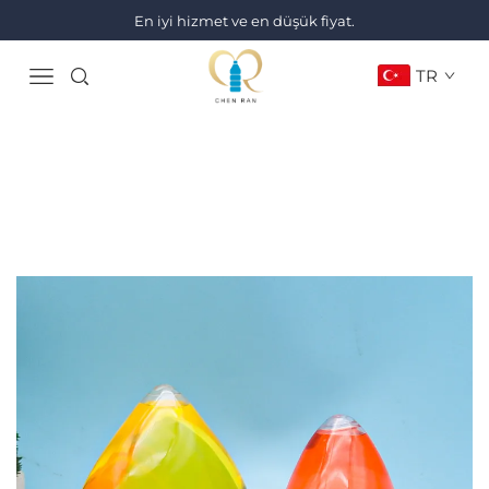
En iyi hizmet ve en düşük fiyat.
TR