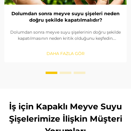
Dolumdan sonra meyve suyu şişeleri neden
doğru şekilde kapatılmalıdır?
Dolumdan sonra meyve suyu şişelerinin doğru şekilde
kapatılmasının neden kritik olduğunu keşfedin.
Kirlenmeyi önleyin, raf ömrünü uzatın ve güvenilir
kapatma çözümleriyle ürün güvenliğini sağlayın.
DAHA FAZLA GÖR
Şimdi daha fazla bilgi edinin.
İş için Kapaklı Meyve Suyu
Şişelerimize İlişkin Müşteri