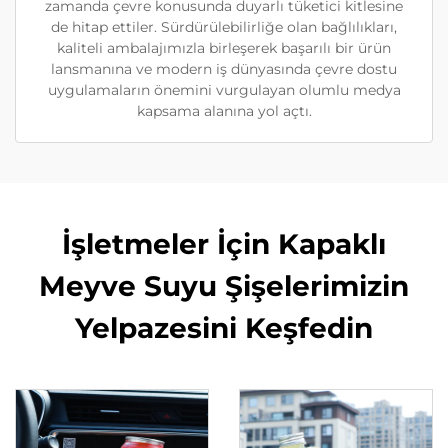
zamanda çevre konusunda duyarlı tüketici kitlesine
de hitap ettiler. Sürdürülebilirliğe olan bağlılıkları,
kaliteli ambalajımızla birleşerek başarılı bir ürün
lansmanına ve modern iş dünyasında çevre dostu
uygulamaların önemini vurgulayan olumlu medya
kapsama alanına yol açtı.
İşletmeler İçin Kapaklı
Meyve Suyu Şişelerimizin
Yelpazesini Keşfedin