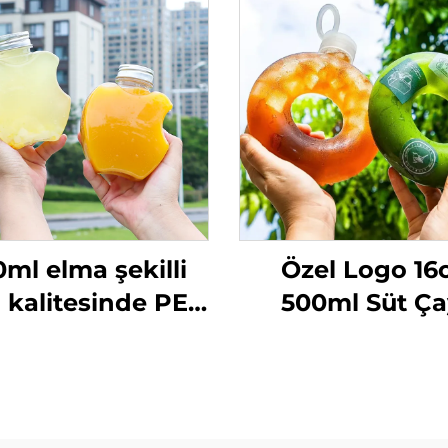
ml elma şekilli
Özel Logo 16
 kalitesinde PET
500ml Süt Ça
lzeme plastik
Meşrubat PP Şi
mbalaj şişesi,
Yüksek Sıcakl
eyve suyu ve
Dirençli Simit 
ekler taşıyabilir,