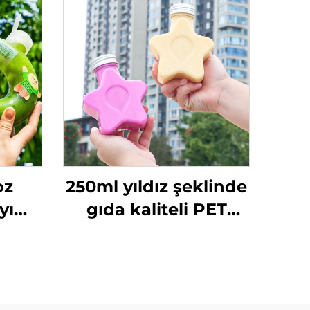
oz
250ml yıldız şeklinde
yı
gıda kaliteli PET
şesi
malzemeden
ık
yapılmış plastik
Şişe
ambalaj şişesi meyve
suyu ve içecekler için