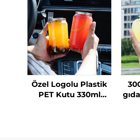
Özel Logolu Plastik
300
PET Kutu 330ml
gıda
İçecek Meyve Suyu
ma
Şişesi Şeffaf Gazoz
a
Kutusu
m
içec