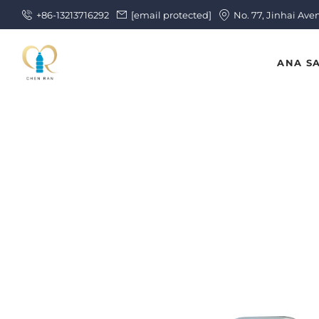
+86-13213716292
[email protected]
No. 77, Jinhai Ave
ANA S