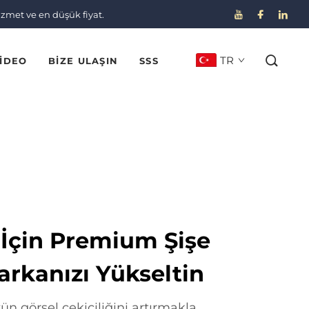
izmet ve en düşük fiyat.
TR
IDEO
BIZE ULAŞIN
SSS
İçin Premium Şişe
arkanızı Yükseltin
n görsel çekiciliğini artırmakla