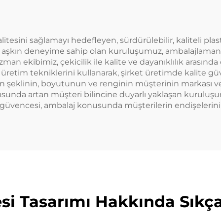
ratıcı tasarım,
cuklara uygun
tesini sağlamayı hedefleyen, sürdürülebilir, kaliteli plast
 aşkın deneyime sahip olan kuruluşumuz, ambalajlamanın
zman ekibimiz, çekicilik ile kalite ve dayanıklılık arasınd
 üretim tekniklerini kullanarak, şirket üretimde kalite 
elerin şeklinin, boyutunun ve renginin müşterinin markas
konusunda artan müşteri bilincine duyarlı yaklaşan kurul
güvencesi, ambalaj konusunda müşterilerin endişelerini 
si Tasarımı Hakkında Sıkça