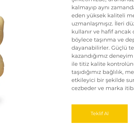
kalmayıp aynı zamanda i
eden yüksek kaliteli m
uzmanlaşmışız. İleri dü
kullanır ve hafif ancak 
böylece taşınma ve dep
dayanabilirler. Güçlü te
kazandığımız deneyim s
ile titiz kalite kontr
taşıdığımız bağlılık, m
etkileyici bir şekilde s
cezbeder ve marka itibar
Teklif Al