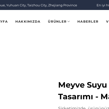
nue, Yuhuan City, Taizhou City, Zhejiang Province
En iyi h
AYFA
HAKKIMIZDA
ÜRÜNLER
HABERLER
V
Meyve Suyu 
Tasarımı - M
Şirketimizde, ürününüzü