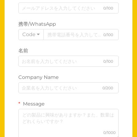
0/100
携帯/WhatsApp
Code
0/100
名前
0/100
Company Name
0/200
Message
0/1000