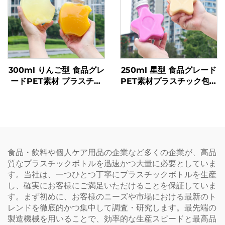
300ml りんご型 食品グレ
250ml 星型 食品グレード
ードPET素材 プラスチッ
PET素材プラスチック包装
ク包装ボトル ジュースや
ボトル ジュースや飲料を
飲料を入れることが可能
収容可能 創造的なデザイ
創意設計 子どもに人気
ン 子ども向け
食品・飲料や個人ケア用品の企業など多くの企業が、高品
質なプラスチックボトルを迅速かつ大量に必要としていま
す。当社は、一つひとつ丁寧にプラスチックボトルを生産
し、確実にお客様にご満足いただけることを保証していま
す。まず初めに、お客様のニーズや市場における最新のト
レンドを徹底的かつ集中して調査・研究します。最先端の
製造機械を用いることで、効率的な生産スピードと最高品