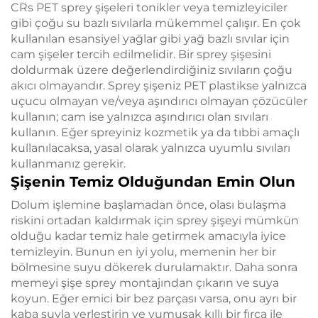
CRs PET sprey şişeleri tonikler veya temizleyiciler
gibi çoğu su bazlı sıvılarla mükemmel çalışır. En çok
kullanılan esansiyel yağlar gibi yağ bazlı sıvılar için
cam şişeler tercih edilmelidir. Bir sprey şişesini
doldurmak üzere değerlendirdiğiniz sıvıların çoğu
akıcı olmayandır. Sprey şişeniz PET plastikse yalnızca
uçucu olmayan ve/veya aşındırıcı olmayan çözücüler
kullanın; cam ise yalnızca aşındırıcı olan sıvıları
kullanın. Eğer spreyiniz kozmetik ya da tıbbi amaçlı
kullanılacaksa, yasal olarak yalnızca uyumlu sıvıları
kullanmanız gerekir.
Şişenin Temiz Olduğundan Emin Olun
Dolum işlemine başlamadan önce, olası bulaşma
riskini ortadan kaldırmak için sprey şişeyi mümkün
olduğu kadar temiz hale getirmek amacıyla iyice
temizleyin. Bunun en iyi yolu, memenin her bir
bölmesine suyu dökerek durulamaktır. Daha sonra
memeyi şişe sprey montajından çıkarın ve suya
koyun. Eğer emici bir bez parçası varsa, onu ayrı bir
kaba suyla yerleştirin ve yumuşak kıllı bir fırça ile