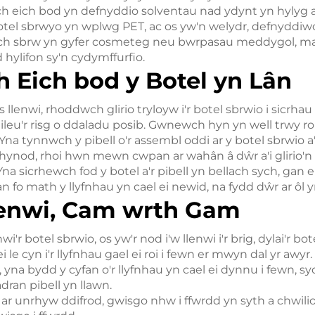
wch eich bod yn defnyddio solventau nad ydynt yn hylyg
botel sbrwyo yn wplwg PET, ac os yw'n welydr, defnyddiwc
ich sbrw yn gyfer cosmeteg neu bwrpasau meddygol, mae'
hylifon sy'n cydymffurfio.
 Eich bod y Botel yn Lân
llenwi, rhoddwch glirio tryloyw i'r botel sbrwio i sicrhau
ileu'r risg o ddaladu posib. Gwnewch hyn yn well trwy ro
. Yna tynnwch y pibell o'r assembl oddi ar y botel sbrwio a
hynod, rhoi hwn mewn cwpan ar wahân â dŵr a'i glirio'n
na sicrhewch fod y botel a'r pibell yn bellach sych, gan 
 fo math y llyfnhau yn cael ei newid, na fydd dŵr ar ôl y
lenwi, Cam wrth Gam
i'r botel sbrwio, os yw'r nod i'w llenwi i'r brig, dylai'r bot
ei le cyn i'r llyfnhau gael ei roi i fewn er mwyn dal yr awy
c, yna bydd y cyfan o'r llyfnhau yn cael ei dynnu i fewn, 
adran pibell yn llawn.
i ar unrhyw ddifrod, gwisgo nhw i ffwrdd yn syth a chwil