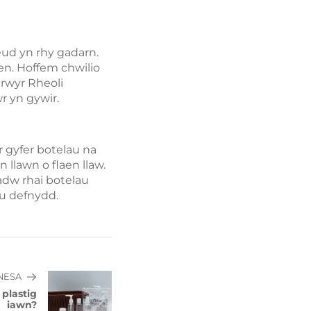
eud yn rhy gadarn.
len. Hoffem chwilio
arwyr Rheoli
r yn gywir.
 gyfer botelau na
llawn o flaen llaw.
adw rhai botelau
eu defnydd.
NESA
 plastig
iawn?