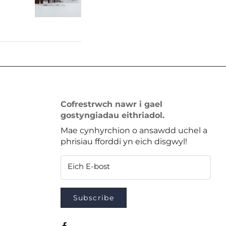
Cofrestrwch nawr i gael
gostyngiadau eithriadol.
Mae cynhyrchion o ansawdd uchel a
phrisiau fforddi yn eich disgwyl!
Eich E-bost
Subscribe