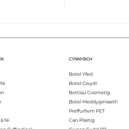
WN
CYNNYRCH
Botel Yfed
Ni
Botel Gwydr
on
Bottiau Cosmetig
n
Botel Meddyginiaeth
Preffurfwm PET
â Ni
Can Plastig