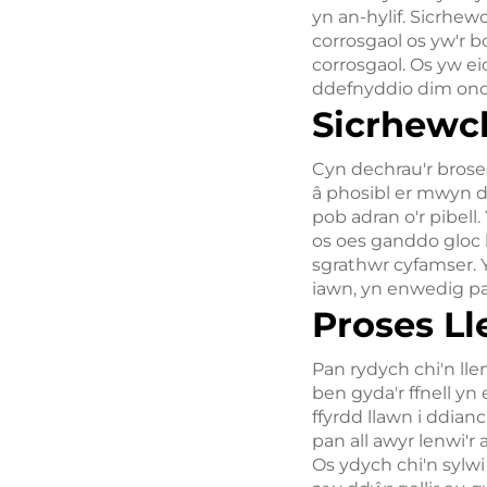
yn an-hylif. Sicrhe
corrosgaol os yw'r 
corrosgaol. Os yw e
ddefnyddio dim ond 
Sicrhewch
Cyn dechrau'r broses 
â phosibl er mwyn d
pob adran o'r pibell
os oes ganddo gloc 
sgrathwr cyfamser. Y
iawn, yn enwedig pan
Proses L
Pan rydych chi'n llenw
ben gyda'r ffnell yn 
ffyrdd llawn i ddian
pan all awyr lenwi'r 
Os ydych chi'n sylw