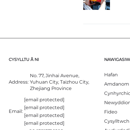
CYSYLLTU Â NI
NAWIGASI
Hafan
No. 77, Jinhai Avenue,
Address:
Yuhuan City, Taizhou City,
Amdanom 
Zhejiang Province
Cynhyrchi
[email protected]
Newyddio
[email protected]
Email:
Fideo
[email protected]
Cysylltwch 
[email protected]