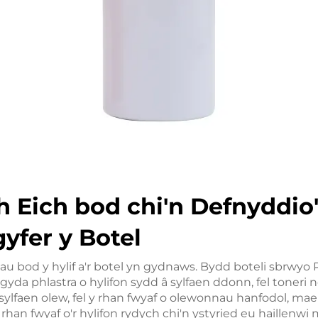
 Eich bod chi'n Defnyddio'r
gyfer y Botel
au bod y hylif a'r botel yn gydnaws. Bydd boteli sbrwyo
 gyda phlastra o hylifon sydd â sylfaen ddonn, fel toneri 
 sylfaen olew, fel y rhan fwyaf o olewonnau hanfodol, mae
y rhan fwyaf o'r hylifon rydych chi'n ystyried eu haillen