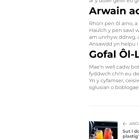
ar y ddŵr gellir eu g
Arwain a
Rhoi'r pen ôl arno, 
Haulch y pen sawl wa
am unrhyw ddrwg, ac
Ansawdd yn helpu i 
Gofal Ôl-
Mae'n well cadw bot
fyddwch chi'n eu def
Yn y cyfamser, ceisi
sglusian o boblogae
ARO
Sut i d
plastig