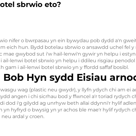
botel sbrwio eto?
wio nifer o bwrpasau yn ein bywydau pob dydd a'n gweit
m eich hun. Bydd botelau sbrwio o ansawdd uchel fel y 
ac mae gwybod sut i'w hail-lenwi'n gywir yn helpu i est
i ail-lenwi botel sbrwio yn helpu i ddileu risgiau penodol
gam i ail-lenwi botel sbrwio yn y ffordd saffaf bosibl.
 Bob Hyn sydd Eisiau arno
asgu wag (plastic neu gwydr), y llyfn ydych chi am ei ad
dd angen i chi sicrhau bod y ffwncel a'r toriad rydych c
di dod i'g gilydd ag unrhyw beth allai ddynni'r hylif adle
yn hyfryd o bwysig yn yr achos ble mae'r hylif rydych c
 neu ardal y croen.