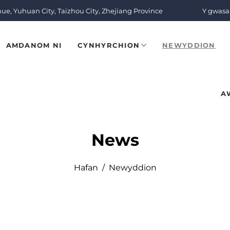
nue, Yuhuan City, Taizhou City, Zhejiang Province
Y gwasan
AMDANOM NI
CYNHYRCHION
NEWYDDION
A
News
Hafan
/
Newyddion