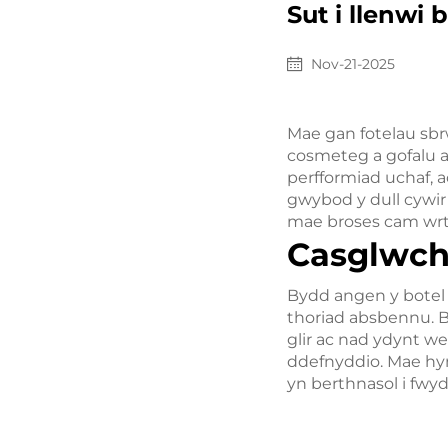
Sut i llenwi 
Nov-21-2025
Mae gan fotelau sbr
cosmeteg a gofalu a
perfformiad uchaf, 
gwybod y dull cywir 
mae broses cam wrth 
Casglwch
Bydd angen y botel w
thoriad absbennu. By
glir ac nad ydynt we
ddefnyddio. Mae hyn 
yn berthnasol i fwyd