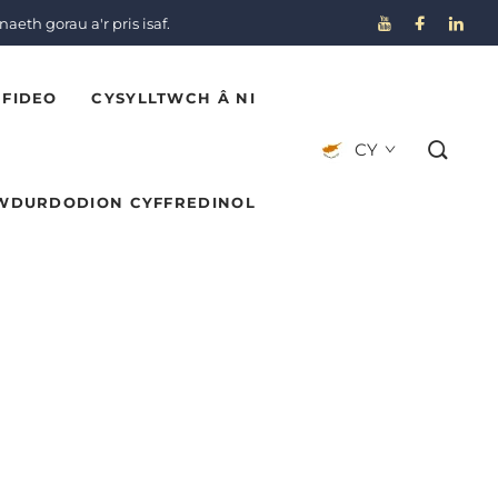
aeth gorau a'r pris isaf.
FIDEO
CYSYLLTWCH Â NI
CY
WDURDODION CYFFREDINOL