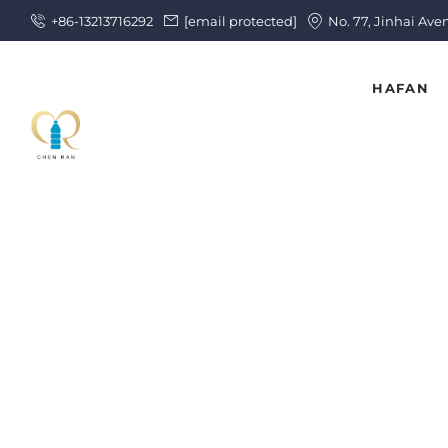
+86-13213716292
[email protected]
No. 77, Jinhai Ave
HAFAN