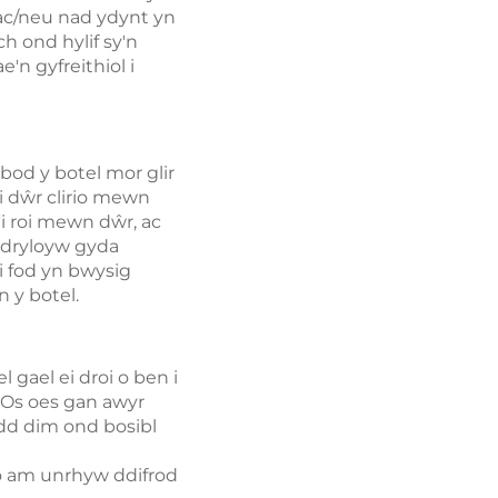
 ac/neu nad ydynt yn
h ond hylif sy'n
n gyfreithiol i
 bod y botel mor glir
i dŵr clirio mewn
'i roi mewn dŵr, ac
 dryloyw gyda
ei fod yn bwysig
n y botel.
el gael ei droi o ben i
r. Os oes gan awyr
sydd dim ond bosibl
io am unrhyw ddifrod