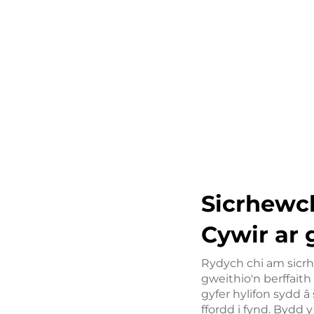
Sicrhewch
Cywir ar 
Rydych chi am sicrh
gweithio'n berffaith
gyfer hylifon sydd â
ffordd i fynd. Bydd 