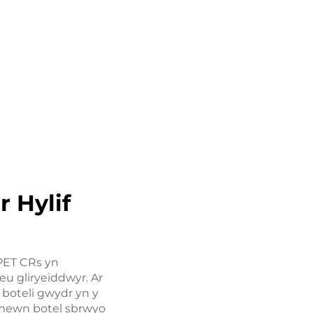
 Hylif
 PET CRs yn
neu gliryeiddwyr. Ar
 boteli gwydr yn y
wi mewn botel sbrwyo