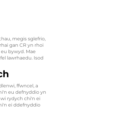
hau, megis sglefrio,
rhai gan CR yn rhoi
yn eu bywyd. Mae
 fel lawrhaedu. Isod
ch
lenwi, ffwncel, a
hi'n eu defnyddio yn
nwi rydych chi'n ei
hi'n ei ddefnyddio