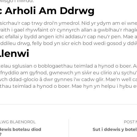
wisgo i ffwrdd.
c Arholi Am Ddrwg
a sicrhau'r cap trwy droi'n ymedrol. Nid yr ydym am ei wn
ith i gael rhywfaint o'r cynnyrch allan a gwblhau'r rhag
 efallai y bydd angen ichi addasu'r cap neu'r pen. Mae 
ddileu drwg, felly bod yn sicr eich bod wedi gosod y ddŵ
Llenwi
elau sglusian o boblogaethau teimlad a hynod o boer. Ar
nyddio am gyfnod, gwnewch yn siŵr eu clirio a'u sychu'n 
wch ddad-glocio â dwr gynnes i'w cadw glir. Mae'n well c
thau teimlad a hynod o boer. Mae hyn yn helpu i hybu 
LWG BLAENOROL
POST 
dewis botelau diod
Sut i ddewis y botel
?