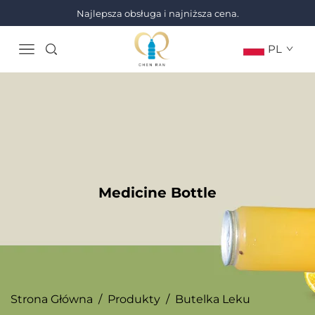
Najlepsza obsługa i najniższa cena.
PL
Medicine Bottle
Strona Główna
/
Produkty
/
Butelka Leku