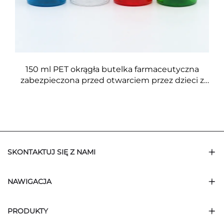
150 ml PET okrągła butelka farmaceutyczna
zabezpieczona przed otwarciem przez dzieci z
pokrywą śrubową w kolorze zielonym
czerwonym brązowym i bursztynowym do
przechowywania tabletek i kapsułek
SKONTAKTUJ SIĘ Z NAMI
NAWIGACJA
PRODUKTY