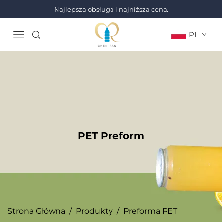
Najlepsza obsługa i najniższa cena.
PL
PET Preform
Strona Główna
/
Produkty
/
Preforma PET