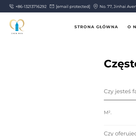
+86-13213716292
[email protected]
No. 77, Jinhai Ave
STRONA GŁÓWNA
O 
Częst
Czy jesteś 
M².
Czy oferuj