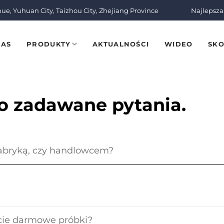
nue, Yuhuan City, Taizhou City, Zhejiang Province
Najlepsza
NAS
PRODUKTY
AKTUALNOŚCI
WIDEO
SKO
o zadawane pytania.
fabryką, czy handlowcem?
ecie darmowe próbki?