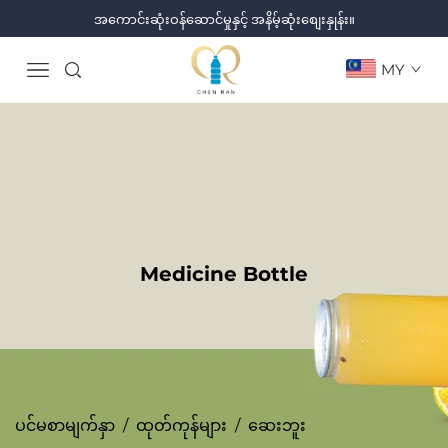
အကောင်းဆုံးဝန်ဆောင်မှုနှင့် အနိမ့်ဆုံးစျေးနှုန်း။
MY
Medicine Bottle
ပင်မစာမျက်နှာ
/
ထုတ်ကုန်များ
/
ဆေးဘူး