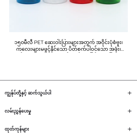
၁၅၀မီလီ PET ဆေးဝါးပြားများအတွက် အဝိုင်းပုံစံဗူး၊
ကလေးများမဖွင့်နိုင်သော ပိတ်စက်ပါဝင်သော အဖုံး၊
အစိမ်း၊ အနီ၊ အညို၊ အမှောင်ရောင်များဖြင့် ဆေးပြားများ
နှင့် ဆေးတုံးများကို သိမ်းဆည်းရန်အတွက်ဖြစ်ပါသည်။
ကျွန်ုပ်တို့နှင့် ဆက်သွယ်ပါ
လမ်းညွှန်ပေးမှု
ထုတ်ကုန်များ