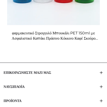
φαρμακευτικό Στρογγυλό Μπουκάλι PET 150ml με
Ασφαλιστικό Καπάκι Πράσινο Κόκκινο Καφέ Σκούρο
Κίτρινο για Αποθήκευση Χαπιών & Καψουλών
ΕΠΙΚΟΙΝΩΝΉΣΤΕ ΜΑΖΊ ΜΑΣ
ΝΑΥΣΙΠΛΟΪ́Α
ΠΡΟΪΌΝΤΑ