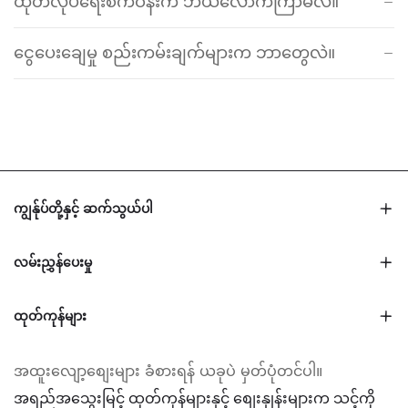
ထုတ်လုပ်ရေးစက်ဝန်းက ဘယ်လောက်ကြာမလဲ။
ငွေပေးချေမှု စည်းကမ်းချက်များက ဘာတွေလဲ။
ကျွန်ုပ်တို့နှင့် ဆက်သွယ်ပါ
လမ်းညွှန်ပေးမှု
ထုတ်ကုန်များ
အထူးလျော့စျေးများ ခံစားရန် ယခုပဲ မှတ်ပုံတင်ပါ။
အရည်အသွေးမြင့် ထုတ်ကုန်များနှင့် စျေးနှုန်းများက သင့်ကို