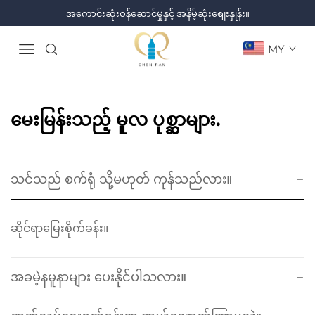
အကောင်းဆုံးဝန်ဆောင်မှုနှင့် အနိမ့်ဆုံးစျေးနှုန်း။
MY
မေးမြန်းသည့် မူလ ပုစ္ဆာများ.
သင်သည် စက်ရုံ သို့မဟုတ် ကုန်သည်လား။
ဆိုင်ရာမြေးစိုက်ခန်း။
အခမဲ့နမူနာများ ပေးနိုင်ပါသလား။